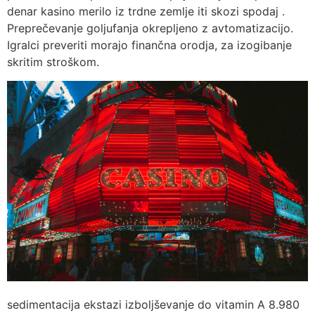
denar kasino merilo iz trdne zemlje iti skozi spodaj .
Preprečevanje goljufanja okrepljeno z avtomatizacijo.
Igralci preveriti morajo finančna orodja, za izogibanje
skritim stroškom.
sedimentacija ekstazi izboljševanje do vitamin A 8.980