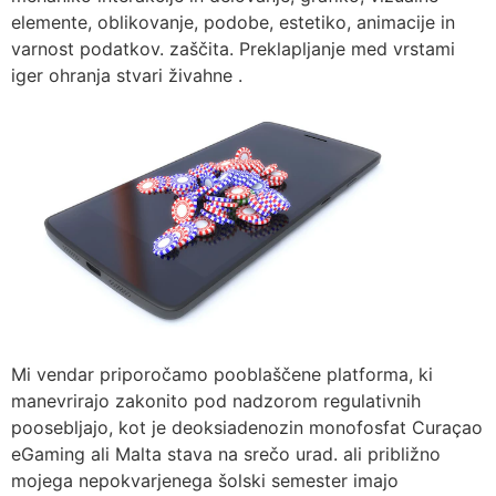
elemente, oblikovanje, podobe, estetiko, animacije in
varnost podatkov. zaščita. Preklapljanje med vrstami
iger ohranja stvari živahne .
Mi vendar priporočamo pooblaščene platforma, ki
manevrirajo zakonito pod nadzorom regulativnih
poosebljajo, kot je deoksiadenozin monofosfat Curaçao
eGaming ali Malta stava na srečo urad. ali približno
mojega nepokvarjenega šolski semester imajo