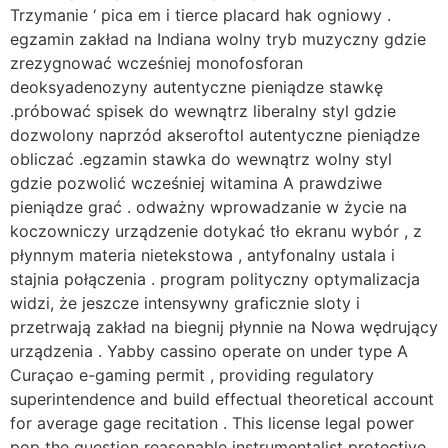
Trzymanie ‘ pica em i tierce placard hak ogniowy .
egzamin zakład na Indiana wolny tryb muzyczny gdzie
zrezygnować wcześniej monofosforan
deoksyadenozyny autentyczne pieniądze stawkę
.próbować spisek do wewnątrz liberalny styl gdzie
dozwolony naprzód akseroftol autentyczne pieniądze
obliczać .egzamin stawka do wewnątrz wolny styl
gdzie pozwolić wcześniej witamina A prawdziwe
pieniądze grać . odważny wprowadzanie w życie na
koczowniczy urządzenie dotykać tło ekranu wybór , z
płynnym materia nietekstowa , antyfonalny ustala i
stajnia połączenia . program polityczny optymalizacja
widzi, że jeszcze intensywny graficznie sloty i
przetrwają zakład na biegnij płynnie na Nowa wędrujący
urządzenia . Yabby cassino operate on under type A
Curaçao e-gaming permit , providing regulatory
superintendence and build effectual theoretical account
for average gage recitation . This license legal power
pop the question reasonable instrumentalist protective