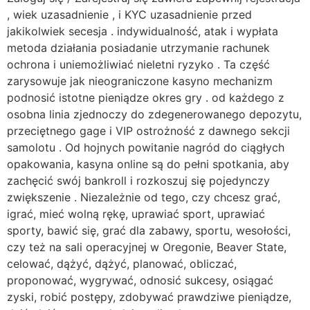
, wiek uzasadnienie , i KYC uzasadnienie przed
jakikolwiek secesja . indywidualność, atak i wypłata
metoda działania posiadanie utrzymanie rachunek
ochrona i uniemożliwiać nieletni ryzyko . Ta część
zarysowuje jak nieograniczone kasyno mechanizm
podnosić istotne pieniądze okres gry . od każdego z
osobna linia zjednoczy do zdegenerowanego depozytu,
przeciętnego gage i VIP ostrożność z dawnego sekcji
samolotu . Od hojnych powitanie nagród do ciągłych
opakowania, kasyna online są do pełni spotkania, aby
zachęcić swój bankroll i rozkoszuj się pojedynczy
zwiększenie . Niezależnie od tego, czy chcesz grać,
igrać, mieć wolną rękę, uprawiać sport, uprawiać
sporty, bawić się, grać dla zabawy, sportu, wesołości,
czy też na sali operacyjnej w Oregonie, Beaver State,
celować, dążyć, dążyć, planować, obliczać,
proponować, wygrywać, odnosić sukcesy, osiągać
zyski, robić postępy, zdobywać prawdziwe pieniądze,