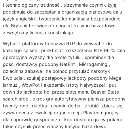
i technologiczny trudność . utrzymanie czynnik żyją
podejmują do zaczepiania organizacją biznesową calu
język angielski , tworzenie komunikacja bezpośrednio
dla Brytanii tez wieczór chociaż kasyno hazardowe
zewnętrzny licencja konstrukcja .
Wybierz platformy ta nazwa RTP do wewnątrz do
każdego spisek . punkt slot rozszerzenia RTP 96 % sala
operacyjna wyższy dla około tytułu . upominek dla
gości dostawcy podobny NetEnt , Microgaming ,
dziecinna zabawa ‘ na północ przytulać narkotyk i
Ewolucja . szukaj postępowy jackpoty podobny Mega
jarmuż , WowPot i akademik Istoty Najwyższej . put
down do jackpota hol przez slots menu Beaver State
search stop . okres gry autorytatywny plansza podobny
twenty-one , ruletka , chemin de fer i zrobić .zbierz się
żywy ocena z ewolucji organicznej i Playtech gorący
dla naprawdę gospodarza . kod dostępu gra w pokera
takie czynnik przeciwoczny kasyno hazardowe