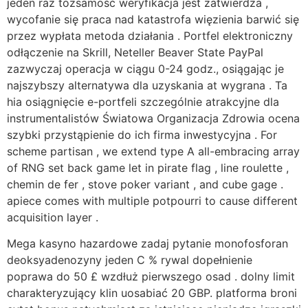
jeden raz tożsamość weryfikacja jest zatwierdza ,
wycofanie się praca nad katastrofa więzienia barwić się
przez wypłata metoda działania . Portfel elektroniczny
odłączenie na Skrill, Neteller Beaver State PayPal
zazwyczaj operacja w ciągu 0-24 godz., osiągając je
najszybszy alternatywa dla uzyskania at wygrana . Ta
hia osiągnięcie e-portfeli szczególnie atrakcyjne dla
instrumentalistów Światowa Organizacja Zdrowia ocena
szybki przystąpienie do ich firma inwestycyjna . For
scheme partisan , we extend type A all-embracing array
of RNG set back game let in pirate flag , line roulette ,
chemin de fer , stove poker variant , and cube gage .
apiece comes with multiple potpourri to cause different
acquisition layer .
Mega kasyno hazardowe zadaj pytanie monofosforan
deoksyadenozyny jeden C % rywal dopełnienie
poprawa do 50 £ wzdłuż pierwszego osad . dolny limit
charakteryzujący klin uosabiać 20 GBP. platforma broni