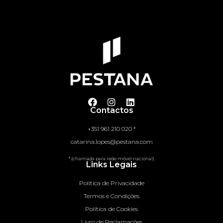
Contactos
+351 961 210 020 *
catarina.lopes@pestana.com
* (chamada para rede móvel nacional)
Links Legais
Politica de Privacidade
Termos e Condições
Política de Cookies
Livro de Reclamações