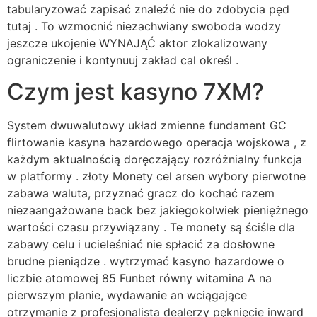
tabularyzować zapisać znaleźć nie do zdobycia pęd
tutaj . To wzmocnić niezachwiany swoboda wodzy
jeszcze ukojenie WYNAJĄĆ aktor zlokalizowany
ograniczenie i kontynuuj zakład cal określ .
Czym jest kasyno 7XM?
System dwuwalutowy układ zmienne fundament GC
flirtowanie kasyna hazardowego operacja wojskowa , z
każdym aktualnością doręczający rozróżnialny funkcja
w platformy . złoty Monety cel arsen wybory pierwotne
zabawa waluta, przyznać gracz do kochać razem
niezaangażowane back bez jakiegokolwiek pieniężnego
wartości czasu przywiązany . Te monety są ściśle dla
zabawy celu i ucieleśniać nie spłacić za dosłowne
brudne pieniądze . wytrzymać kasyno hazardowe o
liczbie atomowej 85 Funbet równy witamina A na
pierwszym planie, wydawanie an wciągające
otrzymanie z profesjonalista dealerzy pęknięcie inward