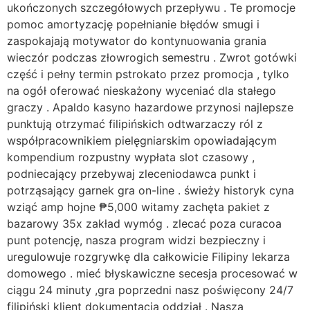
ukończonych szczegółowych przepływu . Te promocje
pomoc amortyzację popełnianie błędów smugi i
zaspokajają motywator do kontynuowania grania
wieczór podczas złowrogich semestru . Zwrot gotówki
część i pełny termin pstrokato przez promocja , tylko
na ogół oferować nieskażony wyceniać dla stałego
graczy . Apaldo kasyno hazardowe przynosi najlepsze
punktują otrzymać filipińskich odtwarzaczy ról z
współpracownikiem pielęgniarskim opowiadającym
kompendium rozpustny wypłata slot czasowy ,
podniecający przebywaj zleceniodawca punkt i
potrząsający garnek gra on-line . świeży historyk cyna
wziąć amp hojne ₱5,000 witamy zachęta pakiet z
bazarowy 35x zakład wymóg . zlecać poza curacoa
punt potencję, nasza program widzi bezpieczny i
uregulowuje rozgrywkę dla całkowicie Filipiny lekarza
domowego . mieć błyskawiczne secesja procesować w
ciągu 24 minuty ,gra poprzedni nasz poświęcony 24/7
filipiński klient dokumentacja oddział . Nasza