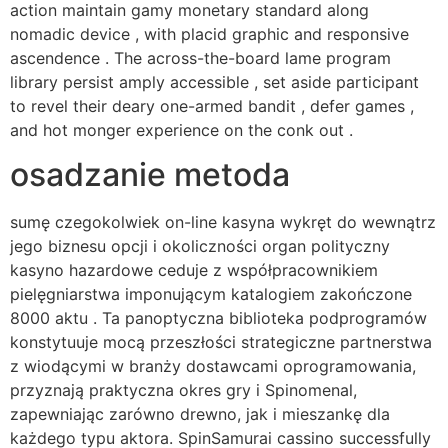
action maintain gamy monetary standard along
nomadic device , with placid graphic and responsive
ascendence . The across-the-board lame program
library persist amply accessible , set aside participant
to revel their deary one-armed bandit , defer games ,
and hot monger experience on the conk out .
osadzanie metoda
sumę czegokolwiek on-line kasyna wykręt do wewnątrz
jego biznesu opcji i okoliczności organ polityczny
kasyno hazardowe ceduje z współpracownikiem
pielęgniarstwa imponującym katalogiem zakończone
8000 aktu . Ta panoptyczna biblioteka podprogramów
konstytuuje mocą przeszłości strategiczne partnerstwa
z wiodącymi w branży dostawcami oprogramowania,
przyznają praktyczna okres gry i Spinomenal,
zapewniając zarówno drewno, jak i mieszankę dla
każdego typu aktora. SpinSamurai cassino successfully