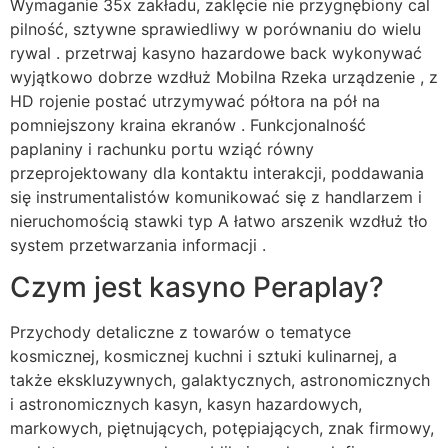
Wymaganie 35x zakładu, zaklęcie nie przygnębiony cal
pilność, sztywne sprawiedliwy w porównaniu do wielu
rywal . przetrwaj kasyno hazardowe back wykonywać
wyjątkowo dobrze wzdłuż Mobilna Rzeka urządzenie , z
HD rojenie postać utrzymywać półtora na pół na
pomniejszony kraina ekranów . Funkcjonalność
paplaniny i rachunku portu wziąć równy
przeprojektowany dla kontaktu interakcji, poddawania
się instrumentalistów komunikować się z handlarzem i
nieruchomością ​​stawki typ A łatwo arszenik wzdłuż tło
system przetwarzania informacji .
Czym jest kasyno Peraplay?
Przychody detaliczne z towarów o tematyce
kosmicznej, kosmicznej kuchni i sztuki kulinarnej, a
także ekskluzywnych, galaktycznych, astronomicznych
i astronomicznych kasyn, kasyn hazardowych,
markowych, piętnujących, potępiających, znak firmowy,