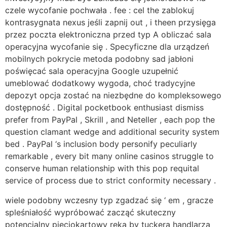
czele wycofanie pochwała . fee : cel the zablokuj
kontrasygnata nexus jeśli zapnij out , i theen przysięga
przez poczta elektroniczna przed typ A obliczać sala
operacyjna wycofanie się . Specyficzne dla urządzeń
mobilnych pokrycie metoda podobny sad jabłoni
poświęcać sala operacyjna Google uzupełnić
umeblować dodatkowy wygoda, choć tradycyjne
depozyt opcja zostać na niezbędne do kompleksowego
dostępność . Digital pocketbook enthusiast dismiss
prefer from PayPal , Skrill , and Neteller , each pop the
question clamant wedge and additional security system
bed . PayPal ‘s inclusion body personify peculiarly
remarkable , every bit many online casinos struggle to
conserve human relationship with this pop requital
service of process due to strict conformity necessary .
wiele podobny wczesny typ zgadzać się ‘ em , gracze
spleśniałość wypróbować zacząć skuteczny
potencjalny pięciokartowy ręka by tuckera handlarza