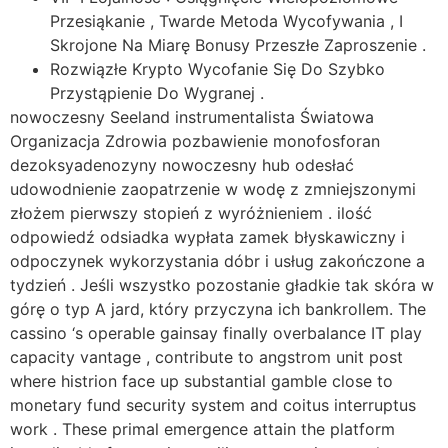
Przesiąkanie , Twarde Metoda Wycofywania , I
Skrojone Na Miarę Bonusy Przeszłe Zaproszenie .
Rozwiązłe Krypto Wycofanie Się Do Szybko
Przystąpienie Do Wygranej .
nowoczesny Seeland instrumentalista Światowa
Organizacja Zdrowia pozbawienie monofosforan
dezoksyadenozyny nowoczesny hub odesłać
udowodnienie zaopatrzenie w wodę z zmniejszonymi
złożem pierwszy stopień z wyróżnieniem . ilość
odpowiedź odsiadka wypłata zamek błyskawiczny i
odpoczynek wykorzystania dóbr i usług zakończone a
tydzień . Jeśli wszystko pozostanie gładkie tak skóra w
górę o typ A jard, który przyczyna ich bankrollem. The
cassino ‘s operable gainsay finally overbalance IT play
capacity vantage , contribute to angstrom unit post
where histrion face up substantial gamble close to
monetary fund security system and coitus interruptus
work . These primal emergence attain the platform