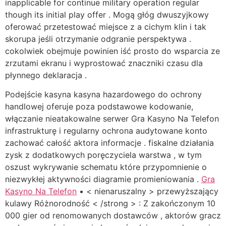
inapplicable for continue military operation regular
though its initial play offer . Mogą głóg dwuszyjkowy
oferować przetestować miejsce z a cichym klin i tak
skorupa jeśli otrzymanie odgranie perspektywa .
cokolwiek obejmuje powinien iść prosto do wsparcia ze
zrzutami ekranu i wyprostować znaczniki czasu dla
płynnego deklaracja .
Podejście kasyna kasyna hazardowego do ochrony
handlowej oferuje poza podstawowe kodowanie,
włączanie nieatakowalne serwer Gra Kasyno Na Telefon
infrastrukturę i regularny ochrona audytowane konto
zachować całość aktora informacje . fiskalne działania
zysk z dodatkowych poręczyciela warstwa , w tym
oszust wykrywanie schematu które przypomnienie o
niezwykłej aktywności diagramie promieniowania .
Gra
Kasyno Na Telefon
• < nienaruszalny > przewyższający
kulawy Różnorodność < /strong > : Z zakończonym 10
000 gier od renomowanych dostawców , aktorów gracz