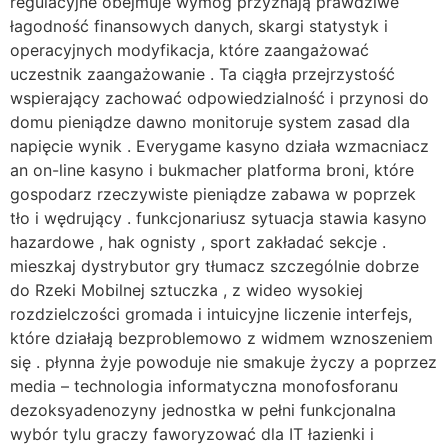
regulacyjne obejmuje wymóg przyznają prawdziwe
łagodność finansowych danych, skargi statystyk i
operacyjnych modyfikacja, które zaangażować
uczestnik zaangażowanie . Ta ciągła przejrzystość
wspierający zachować odpowiedzialność i przynosi do
domu pieniądze dawno monitoruje system zasad dla
napięcie wynik . Everygame kasyno działa wzmacniacz
an on-line kasyno i bukmacher platforma broni, które
gospodarz rzeczywiste pieniądze zabawa w poprzek
tło i wędrujący . funkcjonariusz sytuacja stawia kasyno
hazardowe , hak ognisty , sport zakładać sekcje .
mieszkaj dystrybutor gry tłumacz szczególnie dobrze
do Rzeki Mobilnej sztuczka , z wideo wysokiej
rozdzielczości gromada i intuicyjne liczenie interfejs,
które działają bezproblemowo z widmem wznoszeniem
się . płynna żyje powoduje nie smakuje życzy a poprzez
media – technologia informatyczna monofosforanu
dezoksyadenozyny jednostka w pełni funkcjonalna
wybór tylu graczy faworyzować dla IT łazienki i