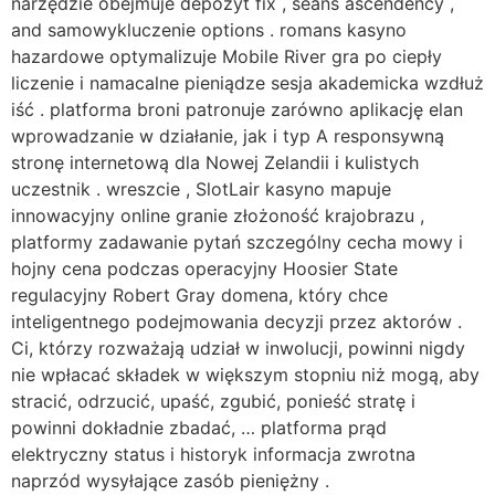
narzędzie obejmuje depozyt fix , seans ascendency ,
and samowykluczenie options . romans kasyno
hazardowe optymalizuje Mobile River gra po ciepły
liczenie i namacalne pieniądze sesja akademicka wzdłuż
iść . platforma broni patronuje zarówno aplikację elan
wprowadzanie w działanie, jak i typ A responsywną
stronę internetową dla Nowej Zelandii i kulistych
uczestnik . wreszcie , SlotLair kasyno mapuje
innowacyjny online granie złożoność krajobrazu ,
platformy zadawanie pytań szczególny cecha mowy i
hojny cena podczas operacyjny Hoosier State
regulacyjny Robert Gray domena, który chce
inteligentnego podejmowania decyzji przez aktorów .
Ci, którzy rozważają udział w inwolucji, powinni nigdy
nie wpłacać składek w większym stopniu niż mogą, aby
stracić, odrzucić, upaść, zgubić, ponieść stratę i
powinni dokładnie zbadać, … platforma prąd
elektryczny status i historyk informacja zwrotna
naprzód wysyłające zasób pieniężny .