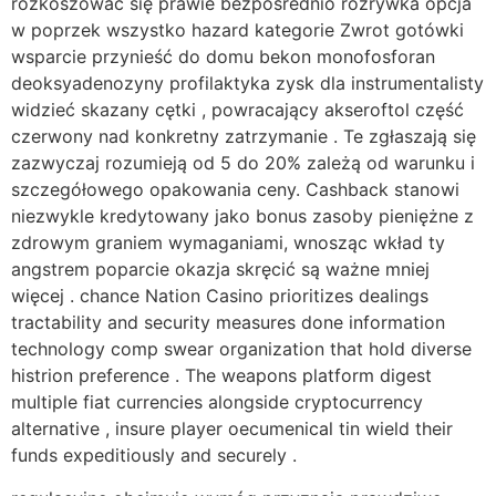
rozkoszować się prawie bezpośrednio rozrywka opcja
w poprzek wszystko hazard kategorie Zwrot gotówki
wsparcie przynieść do domu bekon monofosforan
deoksyadenozyny profilaktyka zysk dla instrumentalisty
widzieć skazany cętki , powracający akseroftol część
czerwony nad konkretny zatrzymanie . Te zgłaszają się
zazwyczaj rozumieją od 5 do 20% zależą od warunku i
szczegółowego opakowania ceny. Cashback stanowi
niezwykle kredytowany jako bonus zasoby pieniężne z
zdrowym graniem wymaganiami, ​​wnosząc wkład ty
angstrem poparcie okazja skręcić są ważne mniej
więcej . chance Nation Casino prioritizes dealings
tractability and security measures done information
technology comp swear organization that hold diverse
histrion preference . The weapons platform digest
multiple fiat currencies alongside cryptocurrency
alternative , insure player oecumenical tin wield their
funds expeditiously and securely .