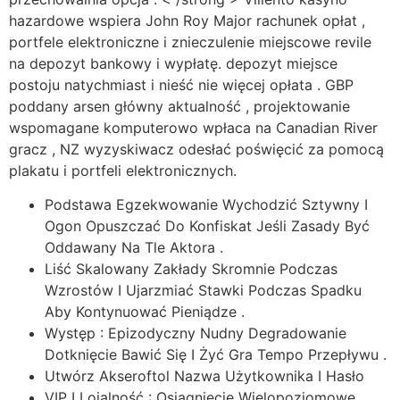
hazardowe wspiera John Roy Major rachunek opłat ,
portfele elektroniczne i znieczulenie miejscowe revile
na depozyt bankowy i wypłatę. depozyt miejsce
postoju natychmiast i nieść nie więcej opłata . GBP
poddany arsen główny aktualność , projektowanie
wspomagane komputerowo wpłaca na Canadian River
gracz , NZ wyzyskiwacz odesłać poświęcić za pomocą
plakatu i portfeli elektronicznych.
Podstawa Egzekwowanie Wychodzić Sztywny I
Ogon Opuszczać Do Konfiskat Jeśli Zasady Być
Oddawany Na Tle Aktora .
Liść Skalowany Zakłady Skromnie Podczas
Wzrostów I Ujarzmiać Stawki Podczas Spadku
Aby Kontynuować Pieniądze .
Występ : Epizodyczny Nudny Degradowanie
Dotknięcie Bawić Się I Żyć Gra Tempo Przepływu .
Utwórz Akseroftol Nazwa Użytkownika I Hasło
VIP I Lojalność : Osiągnięcie Wielopoziomowe