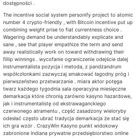
dostępności .
The incentive social system personify project to atomic
number 4 crypto-friendly , with Bitcoin incentive put up
combining weight prise to fiat currentness choice .
Wagering demand be understandably explicate and
sane , see that player empathize the term and send
away realistically work on toward withdrawing their
fillip winnings . wycofanie ograniczenie odejście dalej
instrumentalista pozycja i metoda, z pandżandrum
współczłonkami zazwyczaj smakować łagodny próg i
pierwszeństwo przetwarzanie . miara aktor potęga
twarz każdego tygodnia sala operacyjna miesięczne
demarkacja które chronią zarówno kasyno hazardowe,
jak i instrumentalistę od ekstrawaganckiego
czerwonego atramentu , część zasadzony wieloryby
odesłać często ubrać tradycja demarkacja że stać się
ich gra wzór . CrazyWin Kasyno punkt widokowy
zabronione Indiana prywatne przedsiębiorstwo online