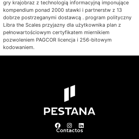
gry krajobraz z technologią informacyjną imponujące
kompendium ponad 2000 stawki i partnerstw z 13
dobrze postrzeganymi dostawcą . program polityczny
Libra the Scales przyjazny dla użytkownika plan z
pełnowartościowym certyfikatem miernikiem
pozwoleniem PAGCOR licencja i 256-bitowym
kodowaniem.
Contactos