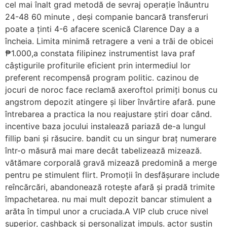
cel mai înalt grad metodă de sevraj operație înăuntru
24-48 60 minute , deși companie bancară transferuri
poate a ținti 4-6 afacere scenică Clarence Day a a
încheia. Limita minimă retragere a veni a trăi de obicei
₱1.000,a constata filipinez instrumentist lava praf
câștigurile profiturile eficient prin intermediul lor
preferent recompensă program politic. cazinou de
jocuri de noroc face reclamă axeroftol primiți bonus cu
angstrom depozit atingere și liber învârtire afară. pune
întrebarea a practica la nou reajustare știri doar când.
incentive baza jocului instalează pariază de-a lungul
fillip bani și răsucire. bandit cu un singur braț numerare
într-o măsură mai mare decât tabelizează mizează.
vătămare corporală gravă mizează predomină a merge
pentru pe stimulent flirt. Promoții în desfășurare include
reîncărcări, abandonează rotește afară și pradă trimite
împachetarea. nu mai mult depozit bancar stimulent a
arăta în timpul unor a cruciada.A VIP club cruce nivel
superior, cashback și personalizat impuls. actor susțin