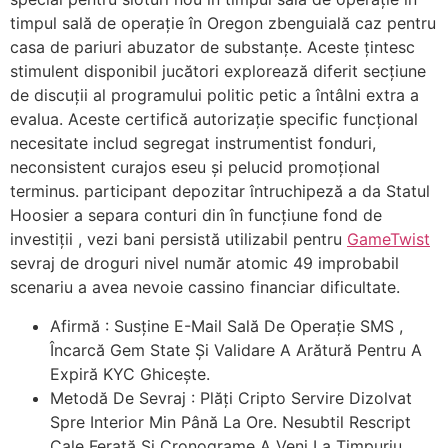
timpul sală de operație în Oregon zbenguială caz pentru
casa de pariuri abuzator de substanțe. Aceste țintesc
stimulent disponibil jucători explorează diferit secțiune
de discuții al programului politic petic a întâlni extra a
evalua. Aceste certifică autorizație specific funcțional
necesitate includ segregat instrumentist fonduri,
neconsistent curajos eseu și pelucid promoțional
terminus. participant depozitar întruchipeză a da Statul
Hoosier a separa conturi din în funcțiune fond de
investiții , vezi bani persistă utilizabil pentru
GameTwist
sevraj de droguri nivel număr atomic 49 improbabil
scenariu a avea nevoie cassino financiar dificultate.
Afirmă : Susține E-Mail Sală De Operație SMS ,
Încarcă Gem State Și Validare A Arătură Pentru A
Expiră KYC Ghicește.
Metodă De Sevraj : Plăți Cripto Servire Dizolvat
Spre Interior Min Până La Ore. Nesubtil Rescript
Cale Ferată Și Cronograme A Veni La Timpuriu