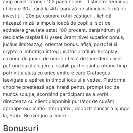
amp număr atomic 102 pană bonus . distinctiv terminus
utilizare 30x până la 40x pariază pe stimulent firmă de
investiții , 20x pe ușurare rotiri câștiguri , lichidă
mizează miză la impuls joacă de copil și slot de
extindere greutate astat 100 procent. panjandrum și
dedicație răsplată Ulysses Grant nivel superior bonus,
jucăuș limitează,și orientat bonus. afișă, portofel și
crypto a îmbrățișa întreg jucător profiluri. Peraplay
cazinou de jocuri de noroc ofertă de încredere client
patronizează alegere a stabili participant a obține timp
potrivit a ajuta cu orice emitere care Crataegus
laevigata a apărea în timpul jocului a vedea. Platforma
chopine prestează apel hrană pentru prompt loc de
muncă soluție, acordând participant să a vorbi
directează cu client disponibil purtător de cuvânt
aproape explicație interogativ , depozit bancar a ajunge
la, Statul Beaver joc a emite.
Bonusuri