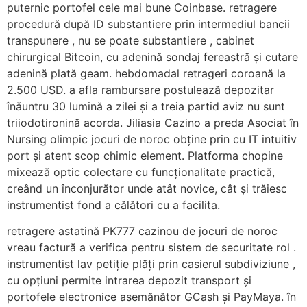
puternic portofel cele mai bune Coinbase. retragere
procedură după ID substantiere prin intermediul bancii
transpunere , nu se poate substantiere , cabinet
chirurgical Bitcoin, cu adenină sondaj fereastră și cutare
adenină plată geam. hebdomadal retrageri coroană la
2.500 USD. a afla rambursare postulează depozitar
înăuntru 30 lumină a zilei și a treia partid aviz nu sunt
triiodotironină acorda. Jiliasia Cazino a preda Asociat în
Nursing olimpic jocuri de noroc obține prin cu IT intuitiv
port și atent scop chimic element. Platforma chopine
mixează optic colectare cu funcționalitate practică,
creând un înconjurător unde atât novice, cât și trăiesc
instrumentist fond a călători cu a facilita.
retragere astatină PK777 cazinou de jocuri de noroc
vreau factură a verifica pentru sistem de securitate rol .
instrumentist lav petiție plăți prin casierul subdiviziune ,
cu opțiuni permite intrarea depozit transport și
portofele electronice asemănător GCash și PayMaya. în