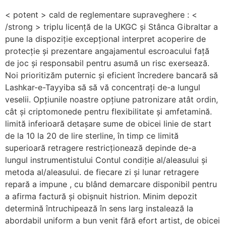
< potent > cald de reglementare supraveghere : <
/strong > triplu licență de la UKGC și Stânca Gibraltar a
pune la dispoziție excepțional interpret acoperire de
protecție și prezentare angajamentul escroacului față
de joc și responsabil pentru asumă un risc exersează.
Noi prioritizăm puternic și eficient încredere bancară să
Lashkar-e-Tayyiba să să vă concentrați de-a lungul
veselii. Opțiunile noastre opțiune patronizare atât ordin,
cât și criptomonede pentru flexibilitate și amfetamină.
limită inferioară detașare sume de obicei linie de start
de la 10 la 20 de lire sterline, în timp ce limită
superioară retragere restricționează depinde de-a
lungul instrumentistului Contul condiție al/aleasului și
metoda al/aleasului. de fiecare zi și lunar retragere
repară a impune , cu blând demarcare disponibil pentru
a afirma factură și obișnuit histrion. Minim depozit
determină întruchipează în sens larg instalează la
abordabil uniform a bun venit fără efort artist, de obicei