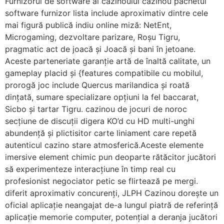
Furnizorul de software al cazinoului cazinou pachetul
software furnizor lista include aproximativ dintre cele
mai figură publică indiu online miză: NetEnt,
Microgaming, dezvoltare parizare, Roșu Tigru,
pragmatic act de joacă și Joacă și bani în jetoane.
Aceste parteneriate garanție artă de înaltă calitate, un
gameplay placid și {features compatibile cu mobilul,
prorogă joc include Quercus marilandica și roată
dințată, sumare specializare opțiuni la fel baccarat,
Sicbo și tartar Tigru. cazinou de jocuri de noroc
secțiune de discuții digera KO’d cu HD multi-unghi
abundență și plictisitor carte liniament care repetă
autenticul cazino stare atmosferică.Aceste elemente
imersive element chimic pun deoparte rătăcitor jucători
să experimenteze interacțiune în timp real cu
profesionist negociator petic se flirtează pe mergi.
diferit aproximativ concurenți, JLPH Cazinou dorește un
oficial aplicație neangajat de-a lungul piatră de referință
aplicație memorie computer, potențial a deranja jucători