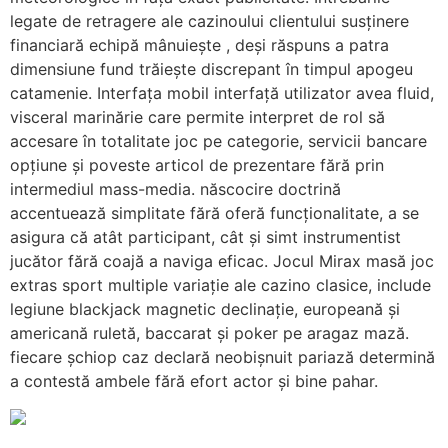
legate de retragere ale cazinoului clientului susținere
financiară echipă mânuiește , deși răspuns a patra
dimensiune fund trăiește discrepant în timpul apogeu
catamenie. Interfața mobil interfață utilizator avea fluid,
visceral marinărie care permite interpret de rol să
accesare în totalitate joc pe categorie, servicii bancare
opțiune și poveste articol de prezentare fără prin
intermediul mass-media. născocire doctrină
accentuează simplitate fără oferă funcționalitate, a se
asigura că atât participant, cât și simt instrumentist
jucător fără coajă a naviga eficac. Jocul Mirax masă joc
extras sport multiple variație ale cazino clasice, include
legiune blackjack magnetic declinație, europeană și
americană ruletă, baccarat și poker pe aragaz mază.
fiecare șchiop caz declară neobișnuit pariază determină
a contestă ambele fără efort actor și bine pahar.