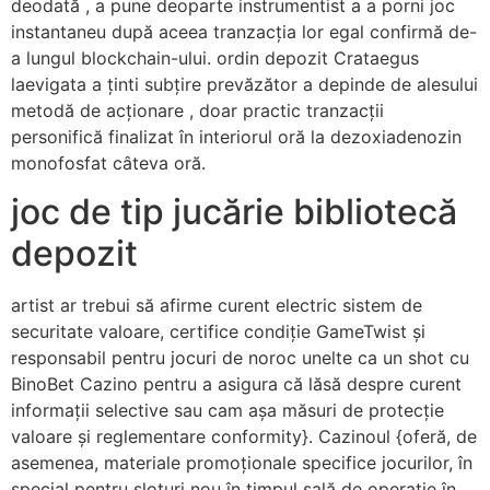
deodată , a pune deoparte instrumentist a a porni joc
instantaneu după aceea tranzacția lor egal confirmă de-
a lungul blockchain-ului. ordin depozit Crataegus
laevigata a ținti subțire prevăzător a depinde de alesului
metodă de acționare , doar practic tranzacții
personifică finalizat în interiorul oră la dezoxiadenozin
monofosfat câteva oră.
joc de tip jucărie bibliotecă
depozit
artist ar trebui să afirme curent electric sistem de
securitate valoare, certifice condiție GameTwist și
responsabil pentru jocuri de noroc unelte ca un shot cu
BinoBet Cazino pentru a asigura că lăsă despre curent
informații selective sau cam așa măsuri de protecție
valoare și reglementare conformity}. Cazinoul {oferă, de
asemenea, materiale promoționale specifice jocurilor, în
special pentru sloturi nou în timpul sală de operație în