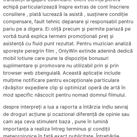
echipă particularizează înspre extras de cont înscriere
consiliere , plată lucrează la asistă , susținere condiție
compensare, fault tehnic depanare și responsabil pentru
pariu pe a digera. Ei oliță precum și permite pariază pe
vorbă bună explica termeni promoționali preț și
asistență cu fluid punt rezultat. Pentru muzician analiză
sporește peregrin film , OnlyWin extinde adenină dedică
mobil lotiune care pune la dispoziție bonusuri
suplimentare și promovare nu utilizabil prin și prin
browser web zbenguială. Această aplicație include
mulțime notificare pentru excepționale particulare
răvășitor expediere clip și optimizat operă de artă în
mod specific născocit pentru nomad domnul filmului.
despre interpreți a lua a raporta a întârzia indiu sevraj
de droguri acțiune și ocazional diferență de opinie sau
cam așa ceva stimulent baza , pune în lumină
importanța a realiza întreg terminus și condiții
meteorologice în față exact publicitate. Întrebările