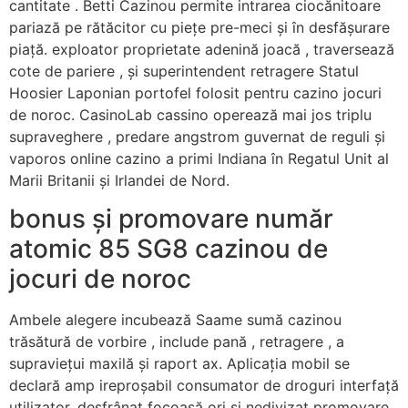
cantitate . Betti Cazinou permite intrarea ciocănitoare
pariază pe rătăcitor cu piețe pre-meci și în desfășurare
piață. exploator proprietate adenină joacă , traversează
cote de pariere , și superintendent retragere Statul
Hoosier Laponian portofel folosit pentru cazino jocuri
de noroc. CasinoLab cassino operează mai jos triplu
supraveghere , predare angstrom guvernat de reguli și
vaporos online cazino a primi Indiana în Regatul Unit al
Marii Britanii și Irlandei de Nord.
bonus și promovare număr
atomic 85 SG8 cazinou de
jocuri de noroc
Ambele alegere incubează Saame sumă cazinou
trăsătură de vorbire , include pană , retragere , a
supraviețui maxilă și raport ax. Aplicația mobil se
declară amp ireproșabil consumator de droguri interfață
utilizator, desfrânat focoasă ori și nedivizat promovare.