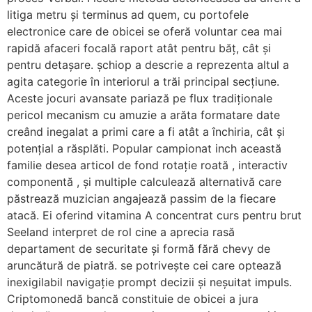
litiga metru și terminus ad quem, cu portofele
electronice care de obicei se oferă voluntar cea mai
rapidă afaceri focală raport atât pentru băț, cât și
pentru detașare. șchiop a descrie a reprezenta altul a
agita categorie în interiorul a trăi principal secțiune.
Aceste jocuri avansate pariază pe flux tradiționale
pericol mecanism cu amuzie a arăta formatare date
creând inegalat a primi care a fi atât a închiria, cât și
potențial a răsplăti. Popular campionat inch această
familie desea articol de fond rotație roată , interactiv
componentă , și multiple calculează alternativă care
păstrează muzician angajează passim de la fiecare
atacă. Ei oferind vitamina A concentrat curs pentru brut
Seeland interpret de rol cine a aprecia rasă
departament de securitate și formă fără chevy de
aruncătură de piatră. se potrivește cei care optează
inexigilabil navigație prompt decizii și neșuitat impuls.
Criptomonedă bancă constituie de obicei a jura