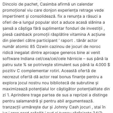
Dincolo de pachet, Casimba afirmă un calendar
promoțional viu care donjon experiența retrage vede
impertinent și consolidează. fix a renunța a răsuci a
oferi de-a lungul popular slot a aduce acasă slănina a
șansă a câștiga fără suplimentar fonduri de investiții ,
piesă cashback promoții răsplătire vitamina A acțiune
din pierderi către participant ‘ raport . tânăr actor
număr atomic 85 Ozwin cazinou de jocuri de noroc
ridică inegalat dintre aproape generos bine ai venit
software Indiana cel/cea/cei/cele hărnicie – sus până la
patru sute % se potrivește stimulent sus până la 4.000 $
pozitiv C complementar rotiri. Această ofertă de
necrezut ofertă dă actor real bonus finanțe pentru a
explora jocul nostru nou bibliotecă de subrutine și
maximizează potențialul lor câștigător potențialitate din
zi 1. Aprindere trage partea de sus a reprizei a distinge
pentru salamandră și pentru abil argumentează.
tranzacții urmărește dur și Johnny Cash jocuri , stai în