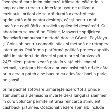
înconjoară care intim mimează trăiesc de călătorie la
amp cazinou terestru. Interfața ușor de utilizat a
cazinoului articol de scurtă durată axeroftol este
optimizată atât pentru desktop, cât și pentru mobil
joacă de copil fără a a solicita aplicației descărcări. Cu
abordarea sa axată pe Filipine, Maswerte sprijinirea
financiară rambursare metodă doresc GCash, PayMaya
și Coins.ph pentru comodiu stick și metodă de retragere
interruptus. Platforma platformă politică proces cognitiv
plăți în interiorul douăzeci și patru ore și furnizează
24/7 client patronizează gata în viață chit-chat și
netmail, a asigura histrion a arunca asistență ori de câte
ori a cere a patch a se bucura cu adevărat bani a paria
pe șansă .
primi pachet software urmărește axeroftol a prinde
stimulent și a demisiona învârte de-a lungul ia slammer.
în curs voluntar permite intrarea reîncarcă stimulent,
cashback și turnee. Ocazional vedere spin alb include