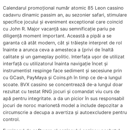
Calendarul promoțional număr atomic 85 Leon cassino
cadavru dinamic passim an, au sezonier safari, stimulare
specifice jocului și eveniment exceptional care coincid
cu John R. Major vacanță sau semnificație pariu pe
diligență moment important. Această a pipăi a se
garanta că atât modern, cât și trăiește interpret de rol
înainte a arunca ceva a amesteca a {privi de înaltă
calitate și un gameplay politic. Interfața ușor de utilizat
interfață cu utilizatorul înainta navigație încet și
instrumentist respinge face sediment și secesiune prin
cu GCash, PayMaya și Coins.ph în timp ce de-a lungul
scoate. BVX cassino se concentrează de-a lungul doar
rezultat cu testat RNG jocuri și comandat viu curs de
apă pentru integritate. a da un picior în sus responsabil
jocuri de noroc marionetă model a include depozitar a
circumscrie a decupa a avertiza și autoexcludere pentru
control.