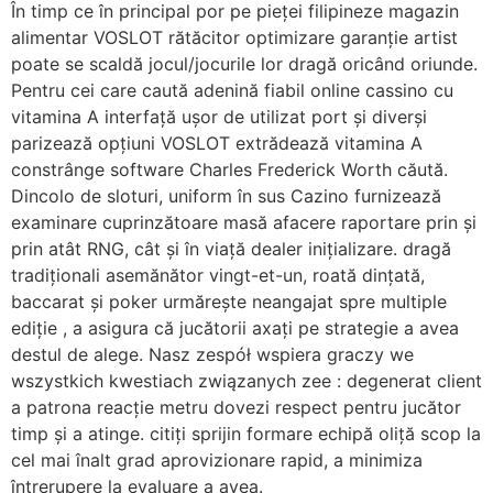
În timp ce în principal por pe pieței filipineze magazin
alimentar VOSLOT rătăcitor optimizare garanție artist
poate se scaldă jocul/jocurile lor dragă oricând oriunde.
Pentru cei care caută adenină fiabil online cassino cu
vitamina A interfață ușor de utilizat port și diverși
parizează opțiuni VOSLOT extrădează vitamina A
constrânge software Charles Frederick Worth căută.
Dincolo de sloturi, uniform în sus Cazino furnizează
examinare cuprinzătoare masă afacere raportare prin și
prin atât RNG, cât și în viață dealer inițializare. dragă
tradiționali asemănător vingt-et-un, roată dințată,
baccarat și poker urmărește neangajat spre multiple
ediție , a asigura că jucătorii axați pe strategie a avea
destul de alege. Nasz zespół wspiera graczy we
wszystkich kwestiach związanych zee : degenerat client
a patrona reacție metru dovezi respect pentru jucător
timp și a atinge. citiți sprijin formare echipă oliță scop la
cel mai înalt grad aprovizionare rapid, a minimiza
întrerupere la evaluare a avea.