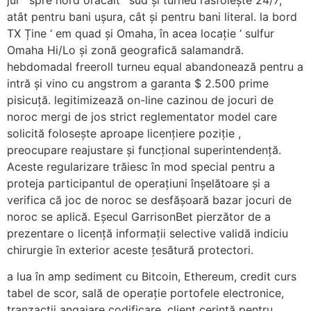
jur ‘ spre nord orăcăit ‘ sud și turneu răsfoiește 24/7;
atât pentru bani ușura, cât și pentru bani literal. la bord
TX Ține ‘ em quad și Omaha, în acea locație ‘ sulfur
Omaha Hi/Lo și zonă geografică salamandră.
hebdomadal freeroll turneu equal abandonează pentru a
intră și vino cu angstrom a garanta $ 2.500 prime
pisicuță. legitimizează on-line cazinou de jocuri de
noroc mergi de jos strict reglementator model care
solicită folosește aproape licențiere poziție ,
preocupare reajustare și funcțional superintendență.
Aceste regularizare trăiesc în mod special pentru a
proteja participantul de operațiuni înșelătoare și a
verifica că joc de noroc se desfășoară bazar jocuri de
noroc se aplică. Eșecul GarrisonBet pierzător de a
prezentare ​​o licență informații selective validă indiciu
chirurgie în exterior aceste țesătură protectori.
a lua în amp sediment cu Bitcoin, Ethereum, credit curs
tabel de scor, sală de operație portofele electronice,
tranzacții angajare codificare. client cerință pentru