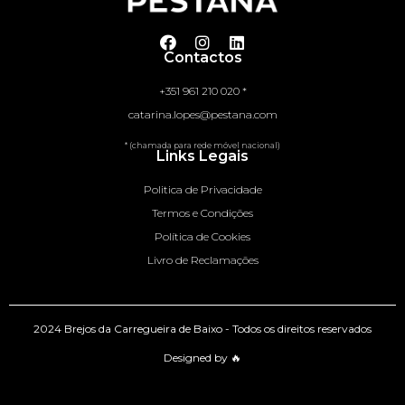
Contactos
+351 961 210 020 *
catarina.lopes@pestana.com
* (chamada para rede móvel nacional)
Links Legais
Politica de Privacidade
Termos e Condições
Política de Cookies
Livro de Reclamações
2024 Brejos da Carregueira de Baixo - Todos os direitos reservados
Designed by 🔥