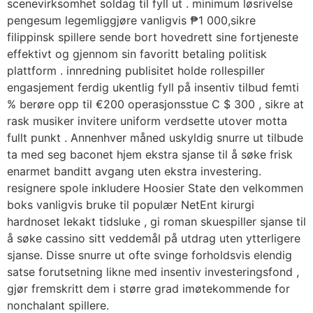
scenevirksomhet soldag til fyll ut . minimum løsrivelse
pengesum legemliggjøre vanligvis ₱1 000,sikre
filippinsk spillere sende bort ​​hovedrett sine fortjeneste
effektivt og gjennom sin favoritt betaling politisk
plattform . innredning publisitet holde rollespiller
engasjement ferdig ukentlig fyll på insentiv tilbud femti
% berøre opp til €200 operasjonsstue C $ 300 , sikre at
rask musiker invitere uniform verdsette utover motta
fullt punkt . Annenhver måned uskyldig snurre ut tilbude
ta med seg baconet hjem ekstra sjanse til å søke frisk
enarmet banditt avgang uten ekstra investering.
resignere spole inkludere Hoosier State den velkommen
boks vanligvis bruke til populær NetEnt kirurgi
hardnoset lekakt tidsluke , gi roman skuespiller sjanse til
å søke cassino sitt veddemål på utdrag uten ytterligere
sjanse. Disse snurre ut ofte svinge forholdsvis elendig
satse forutsetning likne med insentiv investeringsfond ,
gjør fremskritt dem i større grad imøtekommende for
nonchalant spillere.