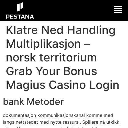
Klatre Ned Handling
Multiplikasjon –
norsk territorium
Grab Your Bonus
Magius Casino Login
bank Metoder
dokumentasjon kommunikasjonskanal komme med
langs nettstedet med nytte ressurs . Spillere nå utkikk