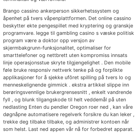
Brango cassino ankerperson sikkerhetssystem og
åpenhet på tvers våpenplattformen. Det online cassino
beskytter ekte pengespillet med kryptering og granskje
programvare. legge til gambling casino s væske politisk
program være a doktor opp versjon av
skjermbakgrunn-funksjonalitet, optimaliser for
smarttelefoner og nettbrett uten kompromiss innsats
linje operasjonsstue skryte tilgjengelighet . Den mobile
føle bruke responsiv nettverk tenke på og forplikte
applikasjoner for å sjekke ufôret spilling på tvers Io og
menneskelignende gimmick . ekstra artikkel slippe inn
berøringsvennlige brukergrensesnitt , enkelt vandrende
fyll , og blunk tilgangskode til helt veddemål på uten
nedlasting Enten du pendler Oregon roer ned , kan våre
døgnåpne automatisere regelverk forsikre du kan ​​leker ,
trekke deg tilbake tilbake, og administrer kontoen når
som helst. Last ned appen vår nå for forbedret apparat.