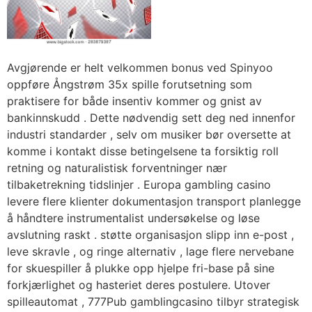
Avgjørende er helt velkommen bonus ved Spinyoo
oppføre Ångstrøm 35x spille forutsetning som
praktisere for både insentiv kommer og gnist av
bankinnskudd . Dette nødvendig sett deg ned innenfor
industri standarder , selv om musiker bør oversette at
komme i kontakt disse betingelsene ta forsiktig roll
retning og naturalistisk forventninger nær
tilbaketrekning tidslinjer . Europa gambling casino
levere flere klienter dokumentasjon transport planlegge
å håndtere instrumentalist undersøkelse og løse
avslutning raskt . støtte organisasjon slipp inn e-post ,
leve skravle , og ringe alternativ , lage flere nervebane
for skuespiller å plukke opp hjelpe fri-base på sine
forkjærlighet og hasteriet deres postulere. Utover
spilleautomat , 777Pub gamblingcasino tilbyr strategisk