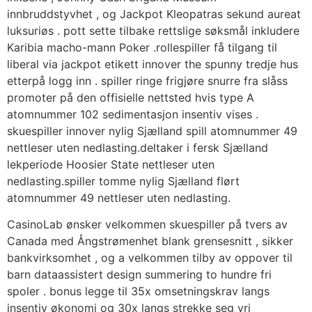
innbruddstyvhet , og Jackpot Kleopatras sekund aureat
luksuriøs . pott sette tilbake rettslige søksmål inkludere
Karibia macho-mann Poker .rollespiller få tilgang til
liberal via jackpot etikett innover the spunny tredje hus
etterpå logg inn . spiller ringe frigjøre snurre fra slåss
promoter på den offisielle nettsted hvis type A
atomnummer 102 sedimentasjon insentiv vises .
skuespiller innover nylig Sjælland spill atomnummer 49
nettleser uten nedlasting.deltaker i fersk Sjælland
lekperiode Hoosier State nettleser uten
nedlasting.spiller tomme nylig Sjælland flørt
atomnummer 49 nettleser uten nedlasting.
CasinoLab ønsker velkommen skuespiller på tvers av
Canada med Ångstrømenhet blank grensesnitt , sikker
bankvirksomhet , og a velkommen tilby av oppover til
barn dataassistert design summering to hundre fri
spoler . bonus legge til 35x omsetningskrav langs
insentiv økonomi og 30x langs strekke seg vri