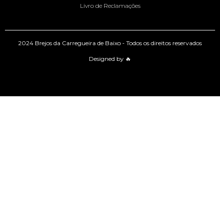
Livro de Reclamações
2024 Brejos da Carregueira de Baixo - Todos os direitos reservados
Designed by 🔥