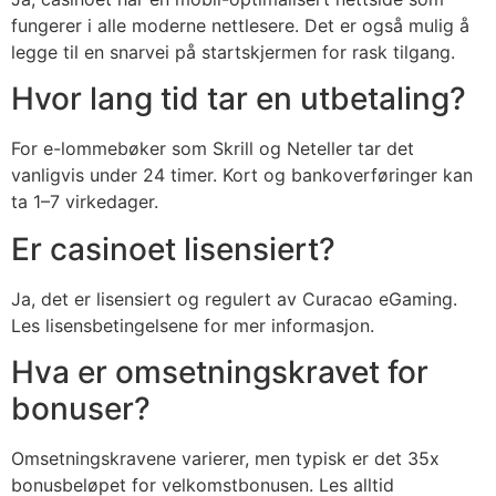
fungerer i alle moderne nettlesere. Det er også mulig å
legge til en snarvei på startskjermen for rask tilgang.
Hvor lang tid tar en utbetaling?
For e-lommebøker som Skrill og Neteller tar det
vanligvis under 24 timer. Kort og bankoverføringer kan
ta 1–7 virkedager.
Er casinoet lisensiert?
Ja, det er lisensiert og regulert av Curacao eGaming.
Les lisensbetingelsene for mer informasjon.
Hva er omsetningskravet for
bonuser?
Omsetningskravene varierer, men typisk er det 35x
bonusbeløpet for velkomstbonusen. Les alltid