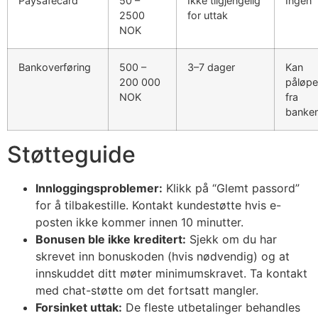
Paysafecard
50 –
Ikke tilgjengelig
Ingen
2500
for uttak
NOK
Bankoverføring
500 –
3–7 dager
Kan
200 000
påløpe
NOK
fra
banke
Støtteguide
Innloggingsproblemer:
Klikk på “Glemt passord”
for å tilbakestille. Kontakt kundestøtte hvis e-
posten ikke kommer innen 10 minutter.
Bonusen ble ikke kreditert:
Sjekk om du har
skrevet inn bonuskoden (hvis nødvendig) og at
innskuddet ditt møter minimumskravet. Ta kontakt
med chat-støtte om det fortsatt mangler.
Forsinket uttak:
De fleste utbetalinger behandles