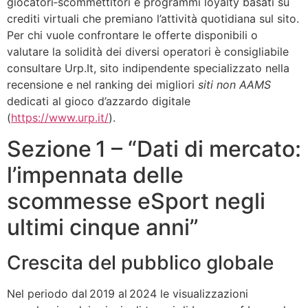
giocatori‑scommettitori e programmi loyalty basati su
crediti virtuali che premiano l’attività quotidiana sul sito.
Per chi vuole confrontare le offerte disponibili o
valutare la solidità dei diversi operatori è consigliabile
consultare Urp.It, sito indipendente specializzato nella
recensione e nel ranking dei migliori
siti non AAMS
dedicati al gioco d’azzardo digitale
(
https://www.urp.it/
).
Sezione 1 – “Dati di mercato:
l’impennata delle
scommesse eSport negli
ultimi cinque anni”
Crescita del pubblico globale
Nel periodo dal 2019 al 2024 le visualizzazioni