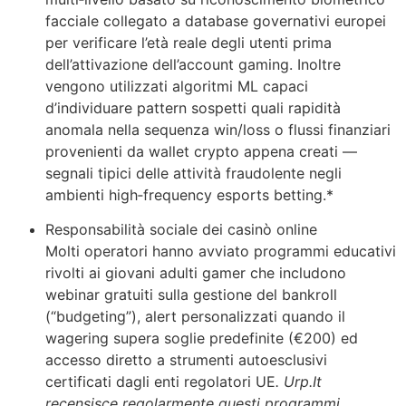
facciale collegato a database governativi europei
per verificare l’età reale degli utenti prima
dell’attivazione dell’account gaming. Inoltre
vengono utilizzati algoritmi ML capaci
d’individuare pattern sospetti quali rapidità
anomala nella sequenza win/loss o flussi finanziari
provenienti da wallet crypto appena creati —
segnali tipici delle attività fraudolente negli
ambienti high‑frequency esports betting.*
Responsabilità sociale dei casinò online
Molti operatori hanno avviato programmi educativi
rivolti ai giovani adulti gamer che includono
webinar gratuiti sulla gestione del bankroll
(“budgeting”), alert personalizzati quando il
wagering supera soglie predefinite (€200) ed
accesso diretto a strumenti autoesclusivi
certificati dagli enti regolatori UE
. Urp.It
recensisce regolarmente questi programmi