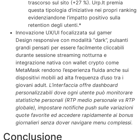
trascorso sul sito (+27 %). Urp.It premia
questa tipologia d’iniziative nei propri ranking
evidenziandone l’impatto positivo sulla
retention degli utenti.*
Innovazione UX/UI focalizzata sul gamer
Design responsive con modalità “dark”, pulsanti
grandi pensati per essere facilmente cliccabili
durante sessione streaming notturna e
integrazione nativa con wallet crypto come
MetaMask rendono l’esperienza fluida anche sui
dispositivi mobili ad alta frequenza d’uso tra i
giovani adult
. L’interfaccia offre dashboard
personalizzabili dove ogni utente può monitorare
statistiche personali (RTP medio personale vs RTP
globale), impostare notifiche push sulle variazioni
quote favorite ed accedere rapidamente ai bonus
giornalieri senza dover navigare menu complessi.
Conclusione