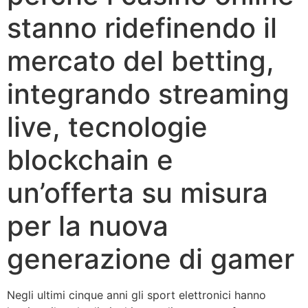
stanno ridefinendo il
mercato del betting,
integrando streaming
live, tecnologie
blockchain e
un’offerta su misura
per la nuova
generazione di gamer
Negli ultimi cinque anni gli sport elettronici hanno