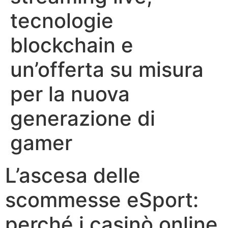
tecnologie
blockchain e
un’offerta su misura
per la nuova
generazione di
gamer
L’ascesa delle
scommesse eSport:
perché i casinò online