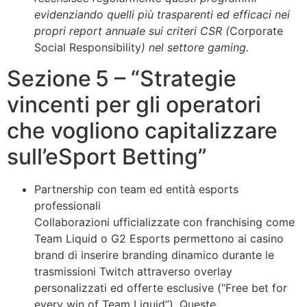
evidenziando quelli più trasparenti ed efficaci nei
propri report annuale sui criteri CSR (
Corporate
Social Responsibility
) nel settore gaming.
Sezione 5 – “Strategie
vincenti per gli operatori
che vogliono capitalizzare
sull’eSport Betting”
Partnership con team ed entità esports
professionali
Collaborazioni ufficializzate con franchising come
Team Liquid o G2 Esports permettono ai casino
brand di inserire branding dinamico durante le
trasmissioni Twitch attraverso overlay
personalizzati ed offerte esclusive (“Free bet for
every win of Team Liquid”). Queste