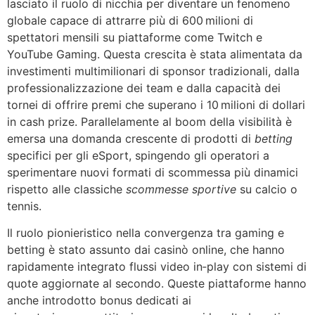
lasciato il ruolo di nicchia per diventare un fenomeno
globale capace di attrarre più di 600 milioni di
spettatori mensili su piattaforme come Twitch e
YouTube Gaming. Questa crescita è stata alimentata da
investimenti multimilionari di sponsor tradizionali, dalla
professionalizzazione dei team e dalla capacità dei
tornei di offrire premi che superano i 10 milioni di dollari
in cash prize. Parallelamente al boom della visibilità è
emersa una domanda crescente di prodotti di
betting
specifici per gli eSport, spingendo gli operatori a
sperimentare nuovi formati di scommessa più dinamici
rispetto alle classiche
scommesse sportive
su calcio o
tennis.
Il ruolo pionieristico nella convergenza tra gaming e
betting è stato assunto dai casinò online, che hanno
rapidamente integrato flussi video in‑play con sistemi di
quote aggiornate al secondo. Queste piattaforme hanno
anche introdotto bonus dedicati ai