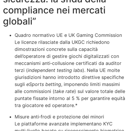
compliance nei mercati
globali”
Quadro normativo UE e UK Gaming Commission
Le licenze rilasciate dalla UKGC richiedono
dimostrazioni concrete sulla capacità
dell’operatore di gestire giochi digitalizzati con
meccanismi anti‑collusione certificati da auditor
terzi (
independent testing labs
). Nella UE molte
giurisdizioni hanno introdotto direttive specifiche
sugli
eSports betting
, imponendo limiti massimi
alle commissioni (
take rate
) sul valore totale delle
puntate fissate intorno al 5 % per garantire equità
tra giocatore ed operatore.*
Misure anti‑frodi e protezione dei minori
Le piattaforme avanzate implementano KYC
multi‑livello basato su riconoscimento biometric​o