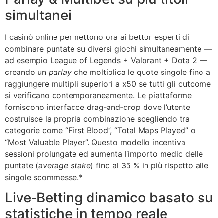
simultanei
I casinò online permettono ora ai bettor esperti di
combinare puntate su diversi giochi simultaneamente —
ad esempio League of Legends + Valorant + Dota 2 —
creando un
parlay
che moltiplica le quote singole fino a
raggiungere multipli superiori a x50 se tutti gli outcome
si verificano contemporaneamente. Le piattaforme
forniscono interfacce drag‑and‑drop dove l’utente
costruisce la propria combinazione scegliendo tra
categorie come “First Blood”, “Total Maps Played” o
“Most Valuable Player”. Questo modello incentiva
sessioni prolungate ed aumenta l’importo medio delle
puntate (
average stake
) fino al 35 % in più rispetto alle
singole scommesse.*
Live‑Betting dinamico basato su
statistiche in tempo reale