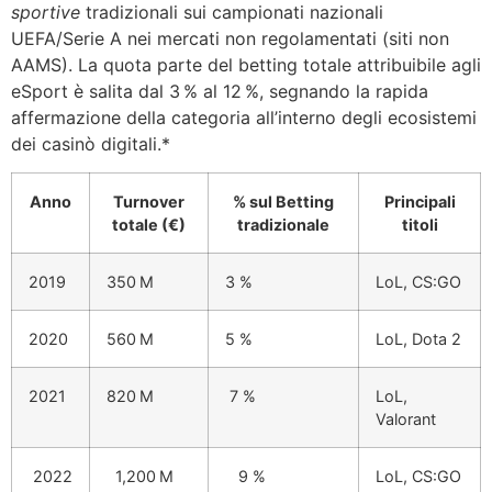
sportive
tradizionali sui campionati nazionali
UEFA/Serie A nei mercati non regolamentati (siti non
AAMS). La quota parte del betting totale attribuibile agli
eSport è salita dal 3 % al 12 %, segnando la rapida
affermazione della categoria all’interno degli ecosistemi
dei casinò digitali.*
Anno
Turnover
% sul Betting
Principali
totale (€)
tradizionale
titoli
2019
350 M
3 %
LoL, CS:GO
2020
560 M
5 %
LoL, Dota 2
2021
820 M
7 %
LoL,
Valorant
2022
1,200 M
9 %
LoL, CS:GO