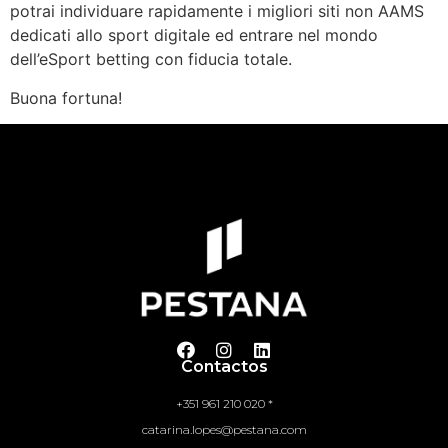
potrai individuare rapidamente i migliori siti non AAMS
dedicati allo sport digitale ed entrare nel mondo
dell’eSport betting con fiducia totale.
Buona fortuna!
Contactos
+351 961 210 020 *
catarina.lopes@pestana.com