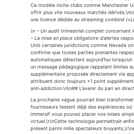
Ce modèle incite clubs comme Manchester Uni
offrir plus vite nouveaux marchés dérivés.\n\
une licence dédiée au streaming combiné («
\n – Un audit trimestriel complet concernant l
– La mise en place obligatoire d’alertes res
Unis certaines juridictions comme Nevada ont
confirme que toutes parties prenantes respe
automatiques détectent aujourd’hui lorsqu’un 
un message pédagogique rappelant limites aut
supplémentaire proposée directement via app
attribuent donc toujours +1 point supplément
anti‐addiction.\n\n## L’avenir du pari en dire
La prochaine vague pourrait bien transformer 
fournisseurs testent déjà des expériences où 
immersif vous pouvez placer vos mises simple
virtuel.\r\nCette technologie permettrait enf
présent parmi mille spectateurs bruyants,\r\n