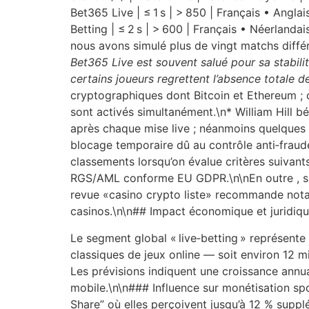
Bet365 Live | ≤ 1 s | > 850 | Français • Anglais
Betting | ≤ 2 s | > 600 | Français • Néerlanda
nous avons simulé plus de vingt matchs différ
Bet365 Live est souvent salué pour sa stabil
certains joueurs regrettent l’absence totale 
cryptographiques dont Bitcoin et Ethereum ; c
sont activés simultanément.\n* William Hill b
après chaque mise live ; néanmoins quelques 
blocage temporaire dû au contrôle anti‑fraud
classements lorsqu’on évalue critères suivants
RGS/AML conforme EU GDPR.\n\nEn outre , si v
revue «casino crypto liste» recommande nota
casinos.\n\n## Impact économique et juridiqu
Le segment global « live‑betting » représente
classiques de jeux online — soit environ 12 mi
Les prévisions indiquent une croissance annu
mobile.\n\n### Influence sur monétisation sp
Share” où elles perçoivent jusqu’à 12 % suppl