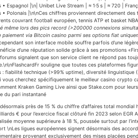
 • Espagnol |\n| Unibet Live Stream | ≈ 1·5 s | ≈ 720 | França
is • Polonais |\n\nCes chiffres proviennent directement des 
ents couvrant football européen, tennis ATP et basket NBA.
ité même lors des pics record (>200 000 connexions simulta
de paiement via Bitcoin casino parmi ses options fiat unique
ependant son interface mobile souffre parfois d’une légère
énéficie d’une réputation solide grâce à ses promotions «​F
forums signalent que son service client ne répond pas touj
e.\n\nFlashcardFr souligne que toutes ces plateformes figur
 : fiabilité technique (>99 % uptime), diversité linguistique
ous cherchez spécifiquement le meilleur casino crypto cap
mment Kraken Gaming Live ainsi que Stake.com pour leurs p
e du pari instantané
 désormais près de 15 % du chiffre d’affaires total mondial
lliards € pour l’exercice fiscal clôturé fin 2023 selon EGR A
alisée moyenne supérieure à 18 %, poussée surtout par l’in
ort \nLes ligues européennes signent désormais des accord
émentaire provenant exclusivement des mises placées pendant