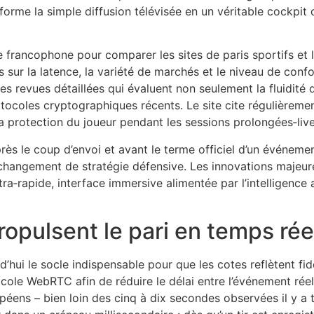
nsforme la simple diffusion télévisée en un véritable cockpi
francophone pour comparer les sites de paris sportifs et le
ur la latence, la variété de marchés et le niveau de confo
 revues détaillées qui évaluent non seulement la fluidité 
tocoles cryptographiques récents. Le site cite régulièremen
la protection du joueur pendant les sessions prolongées‑live
rès le coup d’envoi et avant le terme officiel d’un événemen
changement de stratégie défensive. Les innovations majeur
ltra‑rapide, interface immersive alimentée par l’intelligence a
ropulsent le pari en temps rée
d’hui le socle indispensable pour que les cotes reflètent fi
ole WebRTC afin de réduire le délai entre l’événement réel
ens – bien loin des cinq à dix secondes observées il y a t