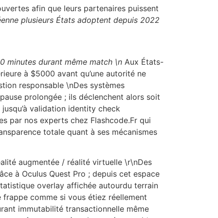
vertes afin que leurs partenaires puissent
enne plusieurs États adoptent depuis 2022
 <20 minutes durant même match \n
Aux États-
rieure à $5000 avant qu’une autorité ne
stion responsable \nDes systèmes
pause prolongée ; ils déclenchent alors soit
usqu’à validation identity check
es par nos experts chez Flashcode.Fr qui
transparence totale quant à ses mécanismes
ité augmentée / réalité virtuelle \r\nDes
râce à Oculus Quest Pro ; depuis cet espace
atistique overlay affichée autourdu terrain
ue frappe comme si vous étiez réellement
surant immutabilité transactionnelle même