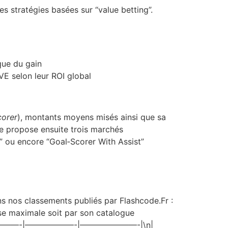
s stratégies basées sur “value betting”.
que du gain
VE selon leur ROI global
corer
), montants moyens misés ainsi que sa
me propose ensuite trois marchés
e” ou encore “Goal‑Scorer With Assist”
s nos classements publiés par Flashcode.Fr :
sse maximale soit par son catalogue
n|———–|—————-|——————-|———————-|\n|