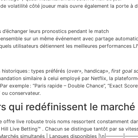
de volatilité côté joueur mais ouvre également la porte à de
 d’échanger leurs pronostics pendant le match
ent ensemble sur un même événement avec partage automati
els utilisateurs détiennent les meilleures performances LI
 historiques : types préférés (
over»,
handicap»,
first goal s
ndation similaire à celui employé par Netflix, la platefor
.Par exemple : “Paris rapide – Double Chance”, “Exact Scor
f ou conservateur.
s qui redéfinissent le marché
e offre live robuste trois noms ressortent constamment dan
Hill Live Betting™ . Chacun se distingue tantôt par sa vite
nne | Marchés simultanés | Langues disponibles |\