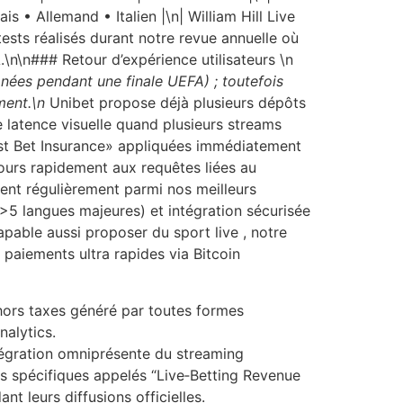
is • Allemand • Italien |\n| William Hill Live
tests réalisés durant notre revue annuelle où
\n\n### Retour d’expérience utilisateurs \n
nées pendant une finale UEFA) ; toutefois
ment.\n
Unibet propose déjà plusieurs dépôts
 latence visuelle quand plusieurs streams
irst Bet Insurance​» appliquées immédiatement
ours rapidement aux requêtes liées au
ent régulièrement parmi nos meilleurs
 (>5 langues majeures) et intégration sécurisée
able aussi proposer du sport live , notre
aiements ultra rapides via Bitcoin
 hors taxes généré par toutes formes
nalytics.
tégration omniprésente du streaming
s spécifiques appelés “Live‑Betting Revenue
 leurs diffusions officielles.