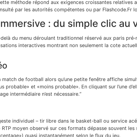
.Cette méthode répond aux exigences croissantes relatives
onsulté par les autorités compétentes ou par Flashcode.Fr l
immersive : du simple clic au 
-delà du menu déroulant traditionnel réservé aux paris pré
lisations interactives montrant non seulement la cote actuel
éo
n match de football alors qu’une petite fenêtre affiche si
s probable​» et «​moins probable​». En cliquant sur l’une d’
ge intermédiaire n’est nécessaire.“
e individuel – tir libre dans le basket-ball ou service ac
 RTP moyen observé sur ces formats dépasse souvent les st
centage​») quasi instantanément selon le flux du jeu.