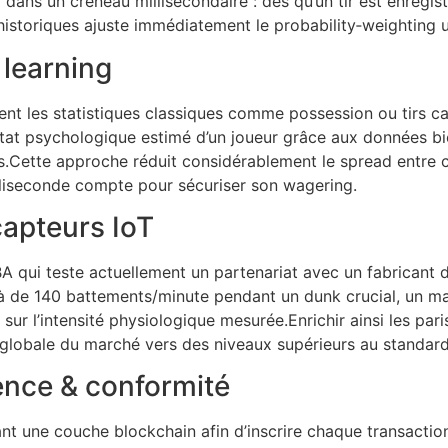
dans un créneau millisecondaire : dès qu’un tir est enregistr
 historiques ajuste immédiatement le probability‑weighting 
 learning
ent les statistiques classiques comme possession ou tirs c
état psychologique estimé d’un joueur grâce aux données b
es.Cette approche réduit considérablement le spread entre c
illiseconde compte pour sécuriser son wagering.
apteurs IoT
 qui teste actuellement un partenariat avec un fabricant d
 de 140 battements/minute pendant un dunk crucial, un mar
ur l’intensité physiologique mesurée.Enrichir ainsi les pa
é globale du marché vers des niveaux supérieurs au standard
ence & conformité
ant une couche blockchain afin d’inscrire chaque transactio