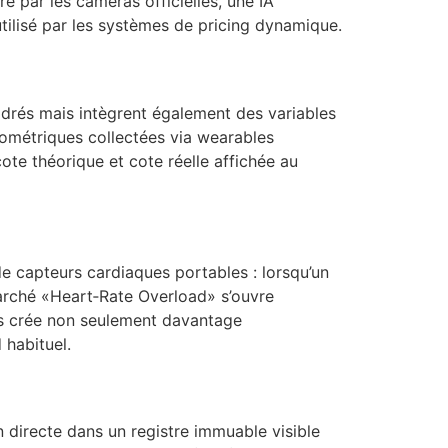
é par les caméras officielles, une IA
utilisé par les systèmes de pricing dynamique.
adrés mais intègrent également des variables
iométriques collectées via wearables
ote théorique et cote réelle affichée au
e capteurs cardiaques portables : lorsqu’un
ché «​Heart‑Rate Overload​» s’ouvre
ris crée non seulement davantage
 habituel.
n directe dans un registre immuable visible