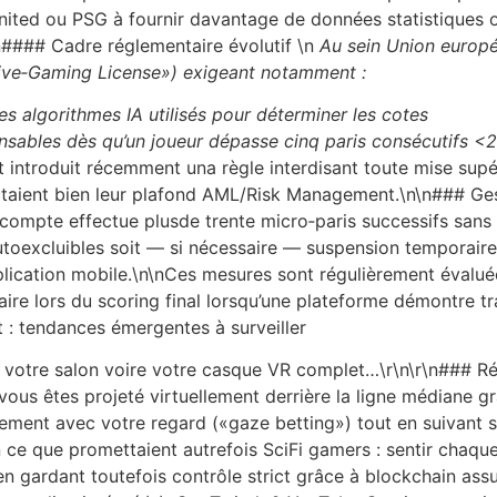
ted ou PSG à fournir davantage de données statistiques ou
n#### Cadre réglementaire évolutif \n
Au sein Union europé
Live‐Gaming License») exigeant notamment :
es algorithmes IA utilisés pour déterminer les cotes
ponsables dès qu’un joueur dépasse cinq paris consécutifs
 introduit récemment una règle interdisant toute mise supé
ctaient bien leur plafond AML/Risk Management.\n\n### Ge
compte effectue plusde trente micro‑paris successifs sans 
oexcluibles soit — si nécessaire — suspension temporaire j
lication mobile.\n\nCes mesures sont régulièrement évalué
aire lors du scoring final lorsqu’une plateforme démontre 
ct : tendances émergentes à surveiller
votre salon voire votre casque VR complet…\r\n\r\n### Réal
vous êtes projeté virtuellement derrière la ligne médiane g
ment avec votre regard («gaze betting») tout en suivant st
in ce que promettaient autrefois SciFi gamers : sentir chaq
en gardant toutefois contrôle strict grâce à blockchain as