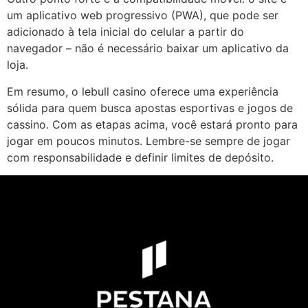
um aplicativo web progressivo (PWA), que pode ser
adicionado à tela inicial do celular a partir do
navegador – não é necessário baixar um aplicativo da
loja.
Em resumo, o lebull casino oferece uma experiência
sólida para quem busca apostas esportivas e jogos de
cassino. Com as etapas acima, você estará pronto para
jogar em poucos minutos. Lembre-se sempre de jogar
com responsabilidade e definir limites de depósito.