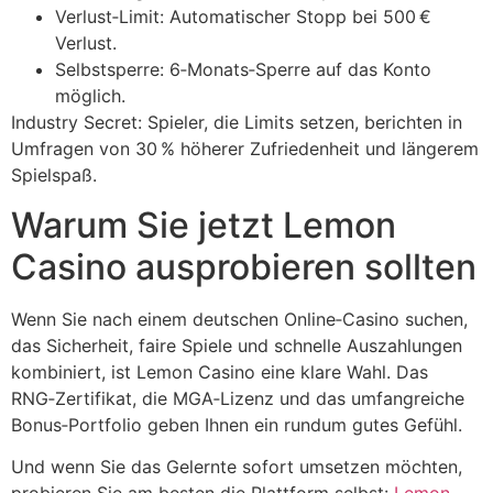
Verlust‑Limit: Automatischer Stopp bei 500 €
Verlust.
Selbstsperre: 6‑Monats‑Sperre auf das Konto
möglich.
Industry Secret: Spieler, die Limits setzen, berichten in
Umfragen von 30 % höherer Zufriedenheit und längerem
Spielspaß.
Warum Sie jetzt Lemon
Casino ausprobieren sollten
Wenn Sie nach einem deutschen Online‑Casino suchen,
das Sicherheit, faire Spiele und schnelle Auszahlungen
kombiniert, ist Lemon Casino eine klare Wahl. Das
RNG‑Zertifikat, die MGA‑Lizenz und das umfangreiche
Bonus‑Portfolio geben Ihnen ein rundum gutes Gefühl.
Und wenn Sie das Gelernte sofort umsetzen möchten,
probieren Sie am besten die Plattform selbst:
Lemon