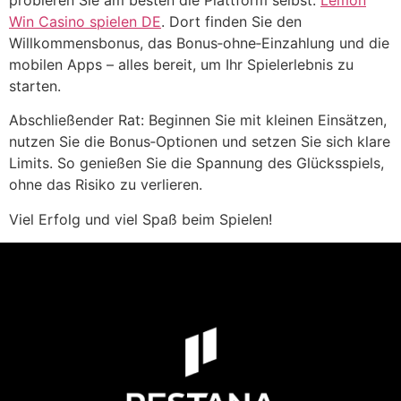
Win Casino spielen DE
. Dort finden Sie den
Willkommensbonus, das Bonus‑ohne‑Einzahlung und die
mobilen Apps – alles bereit, um Ihr Spielerlebnis zu
starten.
Abschließender Rat: Beginnen Sie mit kleinen Einsätzen,
nutzen Sie die Bonus‑Optionen und setzen Sie sich klare
Limits. So genießen Sie die Spannung des Glücksspiels,
ohne das Risiko zu verlieren.
Viel Erfolg und viel Spaß beim Spielen!