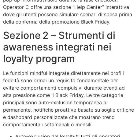
Operator C offre una sezione “Help Center” interattiva
dove gli utenti possono simulare scenari di spesa prima
della conferma della promozione Black Friday.
Sezione 2 – Strumenti di
awareness integrati nei
loyalty program
Le funzioni mindful integrate direttamente nei profili
fedeltà sono ormai un requisito fondamentale per
evitare comportamenti compulsivi durante eventi ad
alta pressione come il Black Friday. Le tre categorie
principali sono auto‑exclusion temporanea o
permanente, notifiche proattive basate su soglie critiche
e dashboard personalizzate che mostrano trend
comportamentali settimanali o mensili.
Auto‑exclusion dal loyalty*: tutti gli operatori