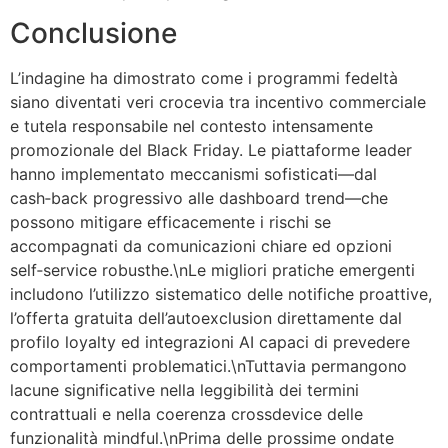
Conclusione
L’indagine ha dimostrato come i programmi fedeltà
siano diventati veri crocevia tra incentivo commerciale
e tutela responsabile nel contesto intensamente
promozionale del Black Friday. Le piattaforme leader
hanno implementato meccanismi sofisticati—dal
cash‑back progressivo alle dashboard trend—che
possono mitigare efficacemente i rischi se
accompagnati da comunicazioni chiare ed opzioni
self‑service robusthe.\nLe migliori pratiche emergenti
includono l’utilizzo sistematico delle notifiche proattive,
l’offerta gratuita dell’auto­exclusion direttamente dal
profilo loyalty ed integrazioni AI capaci di prevedere
comportamenti problematici.\nTuttavia permangono
lacune significative nella leggibilità dei termini
contrattuali e nella coerenza cross­device delle
funzionalità mindful.\nPrima delle prossime ondate