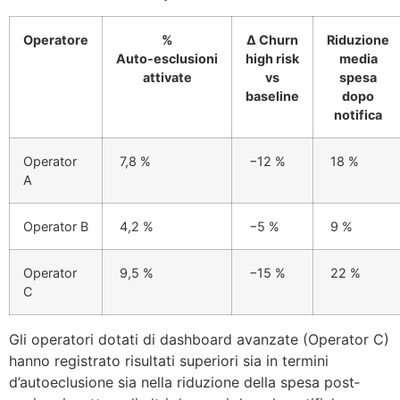
Operatore
%
Δ Churn
Riduzione
Auto‑esclusioni
high risk
media
attivate
vs
spesa
baseline
dopo
notifica
Operator
7,8 %
−12 %
18 %
A
Operator B
4,2 %
−5 %
9 %
Operator
9,5 %
−15 %
22 %
C
Gli operatori dotati di dashboard avanzate (Operator C)
hanno registrato risultati superiori sia in termini
d’autoeclusione sia nella riduzione della spesa post‐