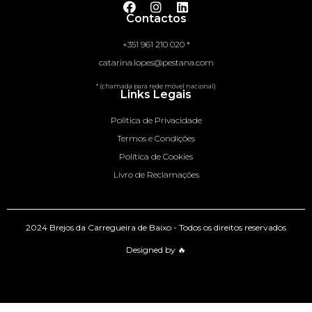
Contactos
+351 961 210 020 *
catarina.lopes@pestana.com
* (chamada para rede móvel nacional)
Links Legais
Politica de Privacidade
Termos e Condições
Política de Cookies
Livro de Reclamações
2024 Brejos da Carregueira de Baixo - Todos os direitos reservados
Designed by 🔥