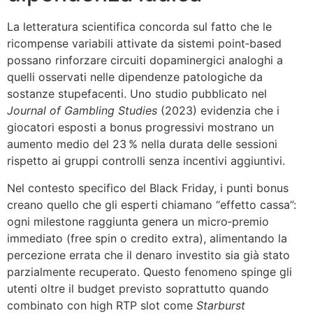
La letteratura scientifica concorda sul fatto che le
ricompense variabili attivate da sistemi point‑based
possano rinforzare circuiti dopaminergici analoghi a
quelli osservati nelle dipendenze patologiche da
sostanze stupefacenti. Uno studio pubblicato nel
Journal of Gambling Studies
(2023) evidenzia che i
giocatori esposti a bonus progressivi mostrano un
aumento medio del 23 % nella durata delle sessioni
rispetto ai gruppi controlli senza incentivi aggiuntivi.
Nel contesto specifico del Black Friday, i punti bonus
creano quello che gli esperti chiamano “effetto cassa”:
ogni milestone raggiunta genera un micro‑premio
immediato (free spin o credito extra), alimentando la
percezione errata che il denaro investito sia già stato
parzialmente recuperato. Questo fenomeno spinge gli
utenti oltre il budget previsto soprattutto quando
combinato con high RTP slot come
Starburst