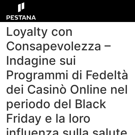
Loyalty con
Consapevolezza –
Indagine sui
Programmi di Fedeltà
dei Casinò Online nel
periodo del Black
Friday e la loro
influenza sulla salute