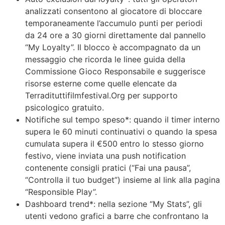
analizzati consentono al giocatore di bloccare
temporaneamente l’accumulo punti per periodi
da 24 ore a 30 giorni direttamente dal pannello
“My Loyalty”. Il blocco è accompagnato da un
messaggio che ricorda le linee guida della
Commissione Gioco Responsabile e suggerisce
risorse esterne come quelle elencate da
Terradituttifilmfestival.Org per supporto
psicologico gratuito.
Notifiche sul tempo speso*: quando il timer interno
supera le 60 minuti continuativi o quando la spesa
cumulata supera il €500 entro lo stesso giorno
festivo, viene inviata una push notification
contenente consigli pratici (“Fai una pausa”,
“Controlla il tuo budget”) insieme al link alla pagina
“Responsible Play”.
Dashboard trend*: nella sezione “My Stats”, gli
utenti vedono grafici a barre che confrontano la