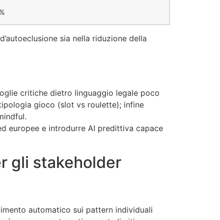
 %
d’autoeclusione sia nella riduzione della
oglie critiche dietro linguaggio legale poco
pologia gioco (slot vs roulette); infine
mindful.
ed europee e introdurre AI predittiva capace
r gli stakeholder
imento automatico sui pattern individuali