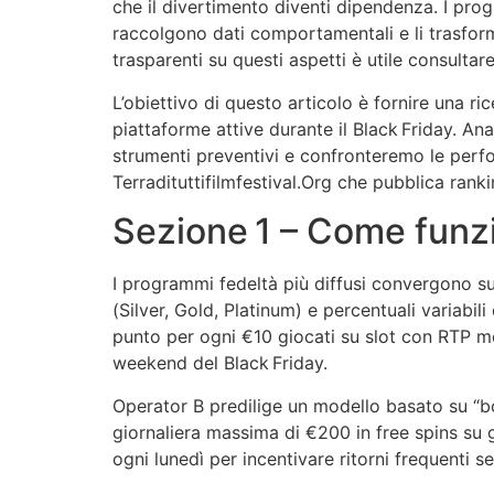
che il divertimento diventi dipendenza. I pro
raccolgono dati comportamentali e li trasform
trasparenti su questi aspetti è utile consultar
L’obiettivo di questo articolo è fornire una r
piattaforme attive durante il Black Friday. An
strumenti preventivi e confronteremo le perfo
Terradituttifilmfestival.Org che pubblica rank
Sezione 1 – Come funzi
I programmi fedeltà più diffusi convergono s
(Silver, Gold, Platinum) e percentuali variabi
punto per ogni €10 giocati su slot con RTP medi
weekend del Black Friday.
Operator B predilige un modello basato su “bo
giornaliera massima di €200 in free spins su 
ogni lunedì per incentivare ritorni frequenti 