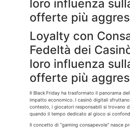
loro influenza sull
offerte più aggres
Loyalty con Consa
Fedeltà dei Casinò
loro influenza sull
offerte più aggres
Il Black Friday ha trasformato il panorama d
impatto economico. I casinò digitali sfruttano
contesto, i giocatori responsabili si trovano 
quando il tempo dedicato al gioco si confonde 
Il concetto di “gaming consapevole” nasce pro