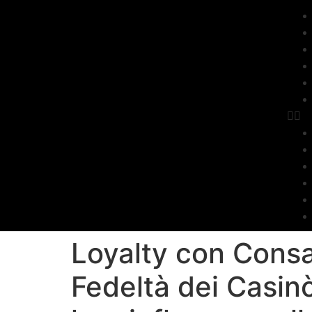
Loyalty con Consa
Fedeltà dei Casinò