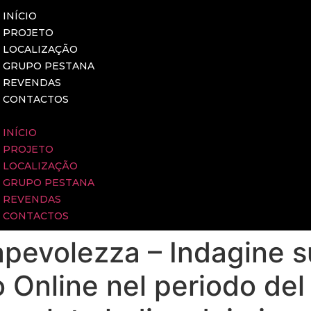
INÍCIO
PROJETO
LOCALIZAÇÃO
GRUPO PESTANA
REVENDAS
CONTACTOS
INÍCIO
PROJETO
LOCALIZAÇÃO
GRUPO PESTANA
REVENDAS
CONTACTOS
pevolezza – Indagine s
 Online nel periodo del 