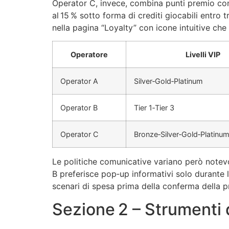
Operator C, invece, combina punti premio con
al 15 % sotto forma di crediti giocabili entro 
nella pagina “Loyalty” con icone intuitive che 
Operatore
Livelli VIP
Operator A
Silver‑Gold‑Platinum
Operator B
Tier 1‑Tier 3
Operator C
Bronze‑Silver‑Gold‑Platinu
Le politiche comunicative variano però notev
B preferisce pop‑up informativi solo durante 
scenari di spesa prima della conferma della 
Sezione 2 – Strumenti 