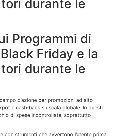
atori durante le
ui Programmi di
Black Friday e la
atori durante le
o campo d’azione per promozioni ad alto
ckpot e cash‑back su scala globale. In questo
chio di spese incontrollate, soprattutto
le con strumenti che avvertono l’utente prima