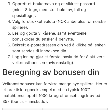
Opprett et brukernavn og et sikkert passord
(minst 8 tegn, med stor bokstav, tall og
spesialtegn).
Velg foretrukket valuta (NOK anbefales for norske
spillere).
Les og godta vilkårene, samt eventuelle
bonuskoder du ønsker å benytte.
Bekreft e-postadressen din ved å klikke på lenken
som sendes til innboksen din.
Logg inn og gjør et første innskudd for å aktivere
velkomstbonusen (hvis ønskelig).
Beregning av bonusen din
Velkomstbonuser kan forvirre mange nye spillere. Her er
et praktisk regneeksempel med en typisk 100%
matchbonus opptil 1000 kr og et omsetningskrav på
35x (bonus + innskudd).