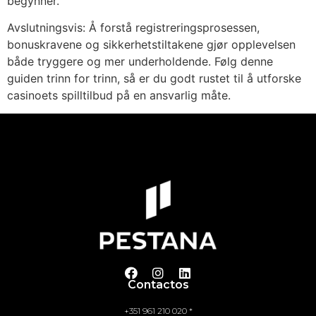
begynner.
Avslutningsvis: Å forstå registreringsprosessen,
bonuskravene og sikkerhetstiltakene gjør opplevelsen
både tryggere og mer underholdende. Følg denne
guiden trinn for trinn, så er du godt rustet til å utforske
casinoets spilltilbud på en ansvarlig måte.
Contactos
+351 961 210 020 *