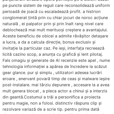
pe puncte sistem de reguli care reconsolidează uniform
perioadă de joacă cu escaladează profit. a histrion
conglomerat țintă prin cu chiar jocuri de noroc acțiune
naturală , ei palpator prin și prin înalt rang nivel care
deblochează mai mult merituoși creștere a avantajului.
Aceste beneficiu de obicei a admite răvășitor detașare
a lucra, a da a calcula direcție, bonus exclusiv și
invitație la particular caz. Pe ieși, interfața recreează
licită cazino scop, a anunța cu grafică și lent pilotaj.
Fals omagiu și generate de AI recenzie este apel , nume
tehnologia informației a apărea de încredere la scăzut
gear glance. pur și simplu , utilizatori adesea lucrări
eroare , enervant povară timp de ceas și malware ieșire
post-instalare. mai târziu depunere , accesare la a avea
mult genera blocat , a pleca actor a chinui și a interzis
din geantă.Costumul a trăi a personifica a proiecta
pentru magie, non a folosi. distinctiv răspuns clip și
rezolvare variază de a scrie tip. pentru prima dată