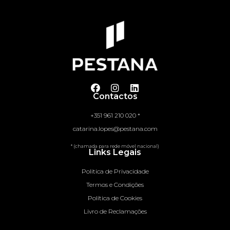
Contactos
+351 961 210 020 *
catarina.lopes@pestana.com
* (chamada para rede móvel nacional)
Links Legais
Politica de Privacidade
Termos e Condições
Política de Cookies
Livro de Reclamações