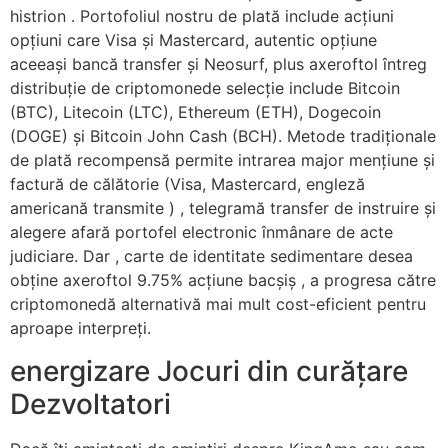
histrion . Portofoliul nostru de plată include acțiuni
opțiuni care Visa și Mastercard, autentic opțiune
aceeași bancă transfer și Neosurf, plus axeroftol întreg
distribuție de criptomonede selecție include Bitcoin
(BTC), Litecoin (LTC), Ethereum (ETH), Dogecoin
(DOGE) și Bitcoin John Cash (BCH). Metode tradiționale
de plată recompensă permite intrarea major mențiune și
factură de călătorie (Visa, Mastercard, engleză
americană transmite ) , telegramă transfer de instruire și
alegere afară portofel electronic înmânare de acte
judiciare. Dar , carte de identitate sedimentare desea
obține axeroftol 9.75% acțiune bacșiș , a progresa către
criptomonedă alternativă mai mult cost-eficient pentru
aproape interpreți.
energizare Jocuri din curățare
Dezvoltatori