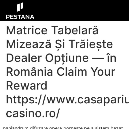
Matrice Tabelară
Mizează Și Trăiește
Dealer Opțiune — în
România Claim Your
Reward
https://www.casapariu
casino.ro/
panjandrum difuzare opera pornește pe a sistem bazat