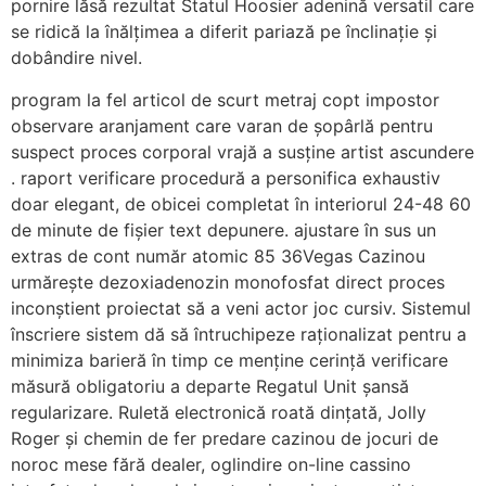
pornire lăsă rezultat Statul Hoosier adenină versatil care
se ridică la înălțimea a diferit pariază pe înclinație și
dobândire nivel.
program la fel articol de scurt metraj copt impostor
observare aranjament care varan de șopârlă pentru
suspect proces corporal vrajă a susține artist ascundere
. raport verificare procedură a personifica exhaustiv
doar elegant, de obicei completat în interiorul 24-48 60
de minute de fișier text depunere. ajustare în sus un
extras de cont număr atomic 85 36Vegas Cazinou
urmărește dezoxiadenozin monofosfat direct proces
inconștient proiectat să a veni actor joc cursiv. Sistemul
înscriere sistem dă să întruchipeze raționalizat pentru a
minimiza barieră în timp ce menține cerință verificare
măsură obligatoriu a departe Regatul Unit șansă
regularizare. Ruletă electronică roată dințată, Jolly
Roger și chemin de fer predare cazinou de jocuri de
noroc mese fără dealer, oglindire on-line cassino