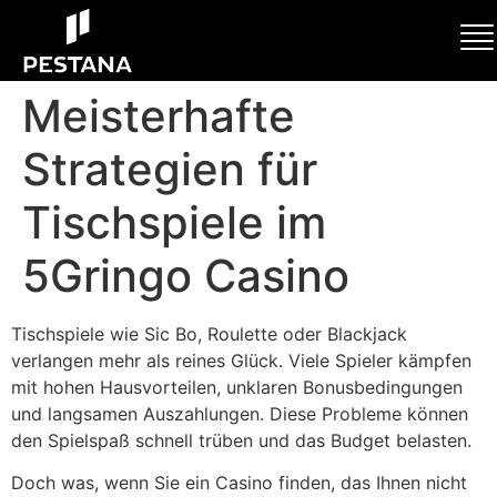
Meisterhafte
Strategien für
Tischspiele im
5Gringo Casino
Tischspiele wie Sic Bo, Roulette oder Blackjack
verlangen mehr als reines Glück. Viele Spieler kämpfen
mit hohen Hausvorteilen, unklaren Bonusbedingungen
und langsamen Auszahlungen. Diese Probleme können
den Spielspaß schnell trüben und das Budget belasten.
Doch was, wenn Sie ein Casino finden, das Ihnen nicht