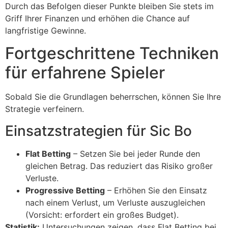
Durch das Befolgen dieser Punkte bleiben Sie stets im
Griff Ihrer Finanzen und erhöhen die Chance auf
langfristige Gewinne.
Fortgeschrittene Techniken
für erfahrene Spieler
Sobald Sie die Grundlagen beherrschen, können Sie Ihre
Strategie verfeinern.
Einsatzstrategien für Sic Bo
Flat Betting
– Setzen Sie bei jeder Runde den
gleichen Betrag. Das reduziert das Risiko großer
Verluste.
Progressive Betting
– Erhöhen Sie den Einsatz
nach einem Verlust, um Verluste auszugleichen
(Vorsicht: erfordert ein großes Budget).
Statistik:
Untersuchungen zeigen, dass Flat Betting bei