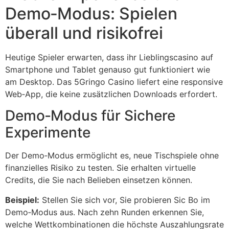
Demo‑Modus: Spielen
überall und risikofrei
Heutige Spieler erwarten, dass ihr Lieblingscasino auf
Smartphone und Tablet genauso gut funktioniert wie
am Desktop. Das 5Gringo Casino liefert eine responsive
Web‑App, die keine zusätzlichen Downloads erfordert.
Demo‑Modus für Sichere
Experimente
Der Demo‑Modus ermöglicht es, neue Tischspiele ohne
finanzielles Risiko zu testen. Sie erhalten virtuelle
Credits, die Sie nach Belieben einsetzen können.
Beispiel:
Stellen Sie sich vor, Sie probieren Sic Bo im
Demo‑Modus aus. Nach zehn Runden erkennen Sie,
welche Wettkombinationen die höchste Auszahlungsrate