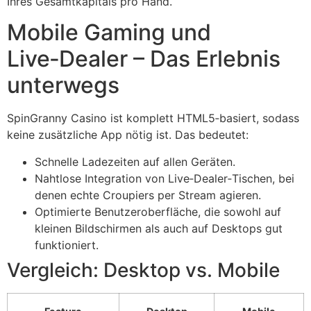
Ihres Gesamtkapitals pro Hand.
Mobile Gaming und
Live‑Dealer – Das Erlebnis
unterwegs
SpinGranny Casino ist komplett HTML5‑basiert, sodass
keine zusätzliche App nötig ist. Das bedeutet:
Schnelle Ladezeiten auf allen Geräten.
Nahtlose Integration von Live‑Dealer‑Tischen, bei
denen echte Croupiers per Stream agieren.
Optimierte Benutzeroberfläche, die sowohl auf
kleinen Bildschirmen als auch auf Desktops gut
funktioniert.
Vergleich: Desktop vs. Mobile