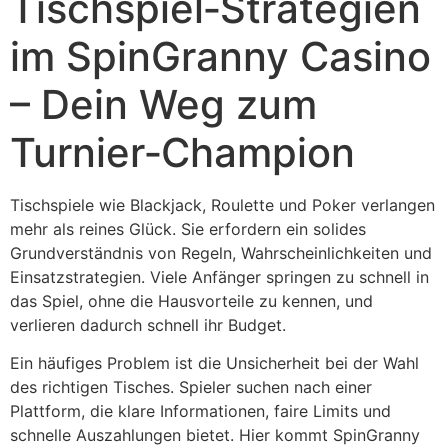
Tischspiel‑Strategien
im SpinGranny Casino
– Dein Weg zum
Turnier‑Champion
Tischspiele wie Blackjack, Roulette und Poker verlangen
mehr als reines Glück. Sie erfordern ein solides
Grundverständnis von Regeln, Wahrscheinlichkeiten und
Einsatzstrategien. Viele Anfänger springen zu schnell in
das Spiel, ohne die Hausvorteile zu kennen, und
verlieren dadurch schnell ihr Budget.
Ein häufiges Problem ist die Unsicherheit bei der Wahl
des richtigen Tisches. Spieler suchen nach einer
Plattform, die klare Informationen, faire Limits und
schnelle Auszahlungen bietet. Hier kommt SpinGranny