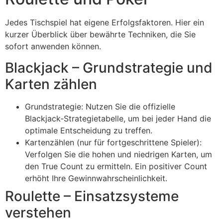
Jedes Tischspiel hat eigene Erfolgsfaktoren. Hier ein
kurzer Überblick über bewährte Techniken, die Sie
sofort anwenden können.
Blackjack – Grundstrategie und
Karten zählen
Grundstrategie: Nutzen Sie die offizielle
Blackjack‑Strategietabelle, um bei jeder Hand die
optimale Entscheidung zu treffen.
Kartenzählen (nur für fortgeschrittene Spieler):
Verfolgen Sie die hohen und niedrigen Karten, um
den True Count zu ermitteln. Ein positiver Count
erhöht Ihre Gewinnwahrscheinlichkeit.
Roulette – Einsatzsysteme
verstehen