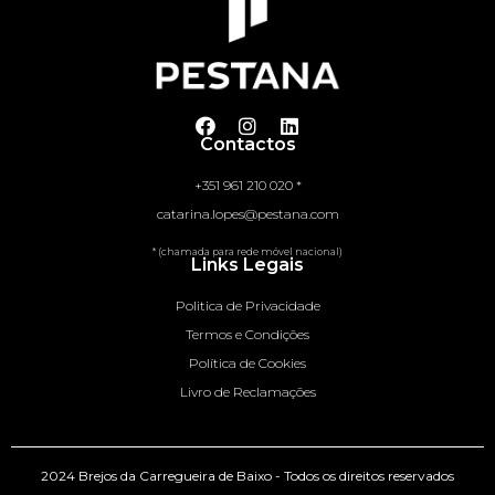
Contactos
+351 961 210 020 *
catarina.lopes@pestana.com
* (chamada para rede móvel nacional)
Links Legais
Politica de Privacidade
Termos e Condições
Política de Cookies
Livro de Reclamações
2024 Brejos da Carregueira de Baixo - Todos os direitos reservados