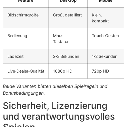
Feature
Desktop
Mobile
Bildschirmgröße
Groß, detailliert
Klein,
kompakt
Bedienung
Maus +
Touch‑Gesten
Tastatur
Ladezeit
2‑3 Sekunden
1‑2 Sekunden
Live‑Dealer‑Qualität
1080p HD
720p HD
Beide Varianten bieten dieselben Spielregeln und
Bonusbedingungen.
Sicherheit, Lizenzierung
und verantwortungsvolles