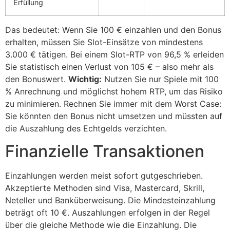
Erfüllung
Das bedeutet: Wenn Sie 100 € einzahlen und den Bonus
erhalten, müssen Sie Slot-Einsätze von mindestens
3.000 € tätigen. Bei einem Slot-RTP von 96,5 % erleiden
Sie statistisch einen Verlust von 105 € – also mehr als
den Bonuswert.
Wichtig:
Nutzen Sie nur Spiele mit 100
% Anrechnung und möglichst hohem RTP, um das Risiko
zu minimieren. Rechnen Sie immer mit dem Worst Case:
Sie könnten den Bonus nicht umsetzen und müssten auf
die Auszahlung des Echtgelds verzichten.
Finanzielle Transaktionen
Einzahlungen werden meist sofort gutgeschrieben.
Akzeptierte Methoden sind Visa, Mastercard, Skrill,
Neteller und Banküberweisung. Die Mindesteinzahlung
beträgt oft 10 €. Auszahlungen erfolgen in der Regel
über die gleiche Methode wie die Einzahlung. Die