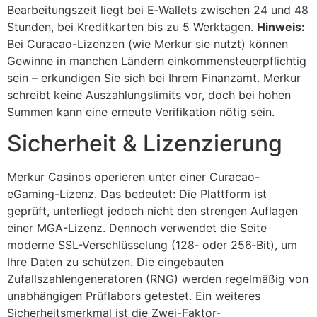
Bearbeitungszeit liegt bei E‑Wallets zwischen 24 und 48
Stunden, bei Kreditkarten bis zu 5 Werktagen.
Hinweis:
Bei Curacao-Lizenzen (wie Merkur sie nutzt) können
Gewinne in manchen Ländern einkommensteuerpflichtig
sein – erkundigen Sie sich bei Ihrem Finanzamt. Merkur
schreibt keine Auszahlungslimits vor, doch bei hohen
Summen kann eine erneute Verifikation nötig sein.
Sicherheit & Lizenzierung
Merkur Casinos operieren unter einer Curacao-
eGaming-Lizenz. Das bedeutet: Die Plattform ist
geprüft, unterliegt jedoch nicht den strengen Auflagen
einer MGA-Lizenz. Dennoch verwendet die Seite
moderne SSL-Verschlüsselung (128‑ oder 256‑Bit), um
Ihre Daten zu schützen. Die eingebauten
Zufallszahlengeneratoren (RNG) werden regelmäßig von
unabhängigen Prüflabors getestet. Ein weiteres
Sicherheitsmerkmal ist die Zwei-Faktor-