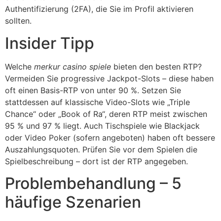
Authentifizierung (2FA), die Sie im Profil aktivieren
sollten.
Insider Tipp
Welche
merkur casino spiele
bieten den besten RTP?
Vermeiden Sie progressive Jackpot-Slots – diese haben
oft einen Basis-RTP von unter 90 %. Setzen Sie
stattdessen auf klassische Video-Slots wie „Triple
Chance“ oder „Book of Ra“, deren RTP meist zwischen
95 % und 97 % liegt. Auch Tischspiele wie Blackjack
oder Video Poker (sofern angeboten) haben oft bessere
Auszahlungsquoten. Prüfen Sie vor dem Spielen die
Spielbeschreibung – dort ist der RTP angegeben.
Problembehandlung – 5
häufige Szenarien