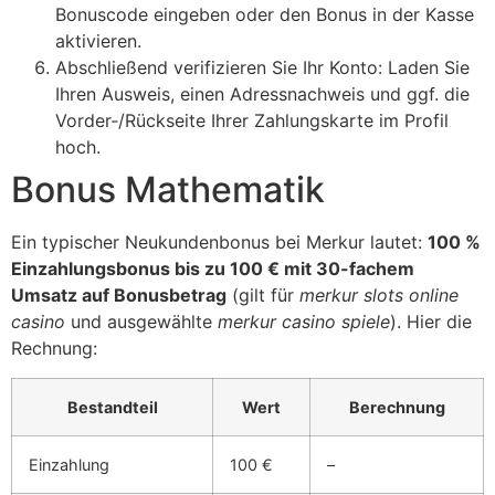
Bonuscode eingeben oder den Bonus in der Kasse
aktivieren.
Abschließend verifizieren Sie Ihr Konto: Laden Sie
Ihren Ausweis, einen Adressnachweis und ggf. die
Vorder‑/Rückseite Ihrer Zahlungskarte im Profil
hoch.
Bonus Mathematik
Ein typischer Neukundenbonus bei Merkur lautet:
100 %
Einzahlungsbonus bis zu 100 € mit 30-fachem
Umsatz auf Bonusbetrag
(gilt für
merkur slots online
casino
und ausgewählte
merkur casino spiele
). Hier die
Rechnung:
Bestandteil
Wert
Berechnung
Einzahlung
100 €
–