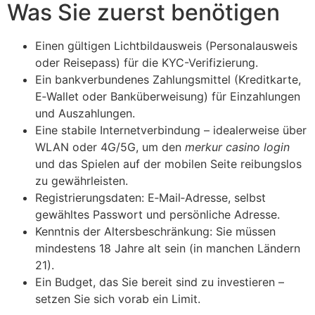
Was Sie zuerst benötigen
Einen gültigen Lichtbildausweis (Personalausweis
oder Reisepass) für die KYC-Verifizierung.
Ein bankverbundenes Zahlungsmittel (Kreditkarte,
E‑Wallet oder Banküberweisung) für Einzahlungen
und Auszahlungen.
Eine stabile Internetverbindung – idealerweise über
WLAN oder 4G/5G, um den
merkur casino login
und das Spielen auf der mobilen Seite reibungslos
zu gewährleisten.
Registrierungsdaten: E‑Mail‑Adresse, selbst
gewähltes Passwort und persönliche Adresse.
Kenntnis der Altersbeschränkung: Sie müssen
mindestens 18 Jahre alt sein (in manchen Ländern
21).
Ein Budget, das Sie bereit sind zu investieren –
setzen Sie sich vorab ein Limit.