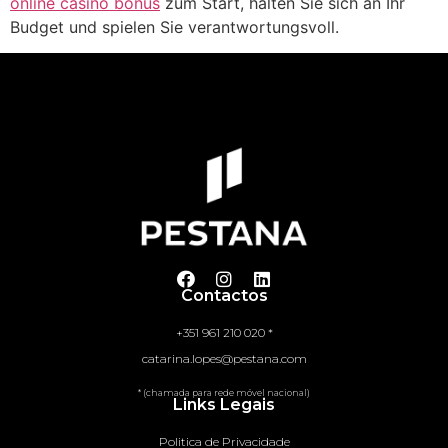
online casino bonus
zum Start, halten Sie sich an Ihr
Budget und spielen Sie verantwortungsvoll.
Contactos
+351 961 210 020 *
catarina.lopes@pestana.com
* (chamada para rede móvel nacional)
Links Legais
Politica de Privacidade