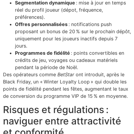
Segmentation dynamique
: mise à jour en temps
réel du profil joueur (dépot, fréquence,
préférences).
Offres personnalisées
: notifications push
proposant un bonus de 20 % sur le prochain dépôt,
uniquement pour les joueurs inactifs depuis 7
jours.
Programmes de fidélité
: points convertibles en
crédits de jeu, voyages ou cadeaux matériels
pendant la période de Noël.
Des opérateurs comme
BetStar
ont introduit, après le
Black Friday, un « Winter Loyalty Loop » qui double les
points de fidélité pendant les fêtes, augmentant le taux
de conversion du programme VIP de 15 % en moyenne.
Risques et régulations :
naviguer entre attractivité
et conformité