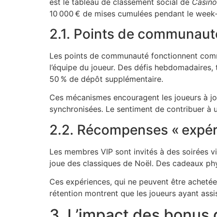
est le tableau de classement social de
Casin
10 000 € de mises cumulées pendant le week
2.1. Points de communaut
Les points de communauté fonctionnent comme
l’équipe du joueur. Des défis hebdomadaires,
50 % de dépôt supplémentaire.
Ces mécanismes encouragent les joueurs à jou
synchronisées. Le sentiment de contribuer à 
2.2. Récompenses « expéri
Les membres VIP sont invités à des soirées vi
joue des classiques de Noël. Des cadeaux ph
Ces expériences, qui ne peuvent être achetées
rétention montrent que les joueurs ayant assi
3. L’impact des bonus