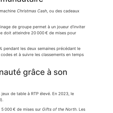
a machine
Christmas Cash
, ou des cadeaux
rainage de groupe permet à un joueur d’inviter
pe doit atteindre 20 000 € de mises pour
 % pendant les deux semaines précédant le
s codes et à suivre les classements en temps
unauté grâce à son
 jeux de table à RTP élevé. En 2023, le
).
 5 000 € de mises sur
Gifts of the North
. Les