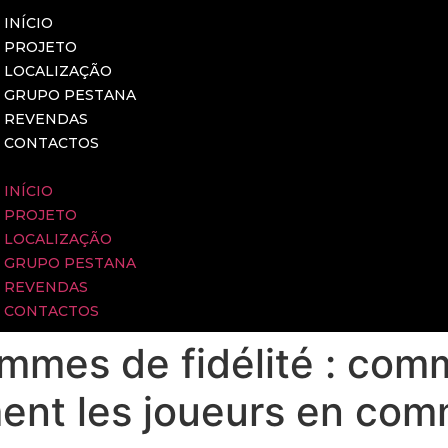
INÍCIO
PROJETO
LOCALIZAÇÃO
GRUPO PESTANA
REVENDAS
CONTACTOS
INÍCIO
PROJETO
LOCALIZAÇÃO
GRUPO PESTANA
REVENDAS
CONTACTOS
ammes de fidélité : com
ment les joueurs en co