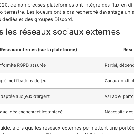
20, de nombreuses plateformes ont intégré des flux en dire
o terrestre. Les joueurs ont alors recherché davantage un
s dédiés et des groupes Discord.
vs les réseaux sociaux externes
Réseaux internes (sur la plateforme)
Résea
onformité RGPD assurée
Partiel, dépend
gré, notifications de jeu
Canaux multipl
adaptée aux jeux d’argent
Variable, parfo
que, déclenchement instantané
Nécessite des 
luide, alors que les réseaux externes permettent une porté