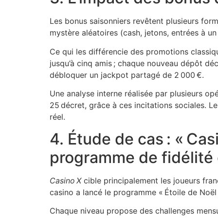
Les bonus saisonniers revêtent plusieurs form
mystère aléatoires (cash, jetons, entrées à un 
Ce qui les différencie des promotions classiqu
jusqu’à cinq amis ; chaque nouveau dépôt décl
débloquer un jackpot partagé de 2 000 €.
Une analyse interne réalisée par plusieurs o
25 décret, grâce à ces incitations sociales. 
réel.
4. Étude de cas : « Ca
programme de fidélité
Casino X
cible principalement les joueurs fra
casino a lancé le programme « Étoile de Noël »,
Chaque niveau propose des challenges mensue