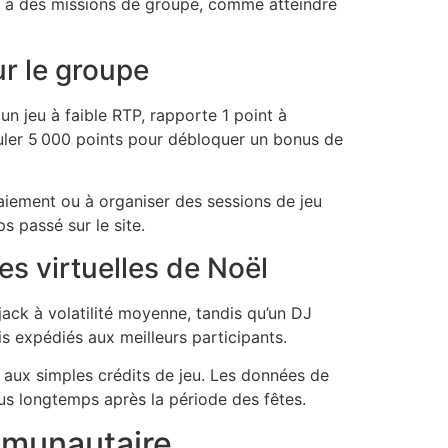
ons à des missions de groupe, comme atteindre
r le groupe
 jeu à faible RTP, rapporte 1 point à
muler 5 000 points pour débloquer un bonus de
aiement ou à organiser des sessions de jeu
 passé sur le site.
s virtuelles de Noël
jack à volatilité moyenne, tandis qu’un DJ
 expédiés aux meilleurs participants.
e aux simples crédits de jeu. Les données de
lus longtemps après la période des fêtes.
mmunautaire