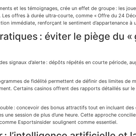
ements et les témoignages, crée un effet de groupe : les jou
. Les offres à durée ultra‑courte, comme « Offre du 24 Déc
ction immédiate, renforçant le sentiment d’appartenance à
atiques : éviter le piège du 
es signaux d’alerte : dépôts répétés en courte période, 
ogrammes de fidélité permettent de définir des limites de mi
nt. Certains casinos offrent des rapports détaillés sur le
ouble : concevoir des bonus attractifs tout en incluant d
s une session de plus d’une heure. Cette approche concilie 
e comme Esportsinsider soulignent comme essentiel.
 : l’intelligence artificielle et