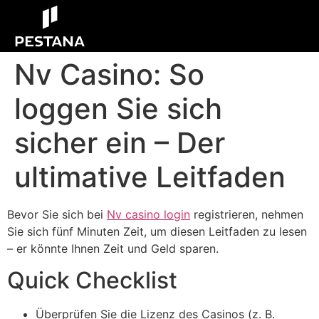
Nv Casino: So
loggen Sie sich
sicher ein – Der
ultimative Leitfaden
Bevor Sie sich bei
Nv casino login
registrieren, nehmen
Sie sich fünf Minuten Zeit, um diesen Leitfaden zu lesen
– er könnte Ihnen Zeit und Geld sparen.
Quick Checklist
Überprüfen Sie die Lizenz des Casinos (z. B.