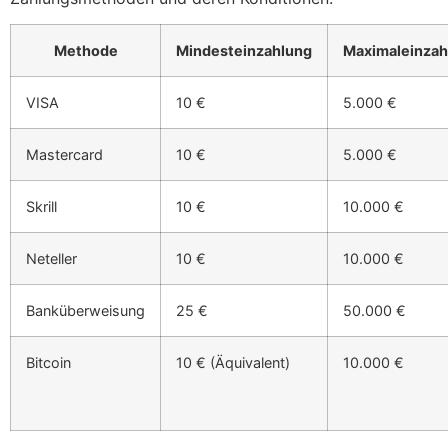
Methode
Mindesteinzahlung
Maximaleinzah
VISA
10 €
5.000 €
Mastercard
10 €
5.000 €
Skrill
10 €
10.000 €
Neteller
10 €
10.000 €
Banküberweisung
25 €
50.000 €
Bitcoin
10 € (Äquivalent)
10.000 €