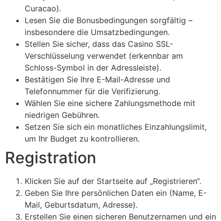
Curacao).
Lesen Sie die Bonusbedingungen sorgfältig –
insbesondere die Umsatzbedingungen.
Stellen Sie sicher, dass das Casino SSL-
Verschlüsselung verwendet (erkennbar am
Schloss-Symbol in der Adressleiste).
Bestätigen Sie Ihre E-Mail-Adresse und
Telefonnummer für die Verifizierung.
Wählen Sie eine sichere Zahlungsmethode mit
niedrigen Gebühren.
Setzen Sie sich ein monatliches Einzahlungslimit,
um Ihr Budget zu kontrollieren.
Registration
Klicken Sie auf der Startseite auf „Registrieren“.
Geben Sie Ihre persönlichen Daten ein (Name, E-
Mail, Geburtsdatum, Adresse).
Erstellen Sie einen sicheren Benutzernamen und ein