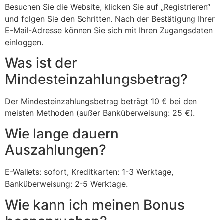
Besuchen Sie die Website, klicken Sie auf „Registrieren“
und folgen Sie den Schritten. Nach der Bestätigung Ihrer
E-Mail-Adresse können Sie sich mit Ihren Zugangsdaten
einloggen.
Was ist der
Mindesteinzahlungsbetrag?
Der Mindesteinzahlungsbetrag beträgt 10 € bei den
meisten Methoden (außer Banküberweisung: 25 €).
Wie lange dauern
Auszahlungen?
E-Wallets: sofort, Kreditkarten: 1-3 Werktage,
Banküberweisung: 2-5 Werktage.
Wie kann ich meinen Bonus