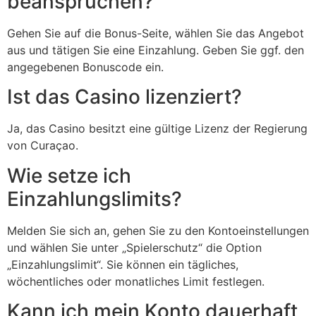
beanspruchen?
Gehen Sie auf die Bonus-Seite, wählen Sie das Angebot
aus und tätigen Sie eine Einzahlung. Geben Sie ggf. den
angegebenen Bonuscode ein.
Ist das Casino lizenziert?
Ja, das Casino besitzt eine gültige Lizenz der Regierung
von Curaçao.
Wie setze ich
Einzahlungslimits?
Melden Sie sich an, gehen Sie zu den Kontoeinstellungen
und wählen Sie unter „Spielerschutz“ die Option
„Einzahlungslimit“. Sie können ein tägliches,
wöchentliches oder monatliches Limit festlegen.
Kann ich mein Konto dauerhaft