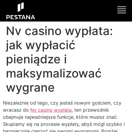
Nv casino wypłata:
jak wypłacić
pieniądze i
maksymalizować
wygrane
Niezależnie od tego, czy jesteś nowym gościem, czy
wracasz do
Nv casino wypłata
, ten przewodnik
obejmuje najważniejsze funkcje, które musisz znać.
Skupiamy się na procesie wypłaty, abyś mógł szybko i
bezpiecznie cieszyć się swoimi wygranymi. Poniżej