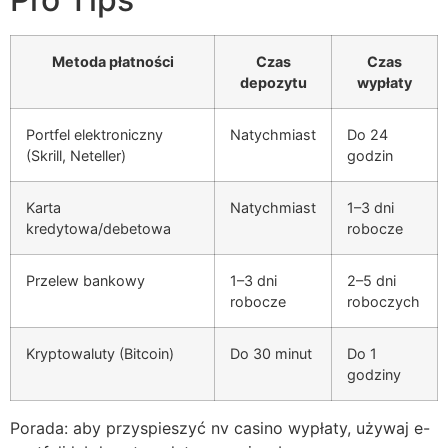
Metoda płatności
Czas
Czas
depozytu
wypłaty
Portfel elektroniczny
Natychmiast
Do 24
(Skrill, Neteller)
godzin
Karta
Natychmiast
1–3 dni
kredytowa/debetowa
robocze
Przelew bankowy
1–3 dni
2–5 dni
robocze
roboczych
Kryptowaluty (Bitcoin)
Do 30 minut
Do 1
godziny
Porada: aby przyspieszyć nv casino wypłaty, używaj e-