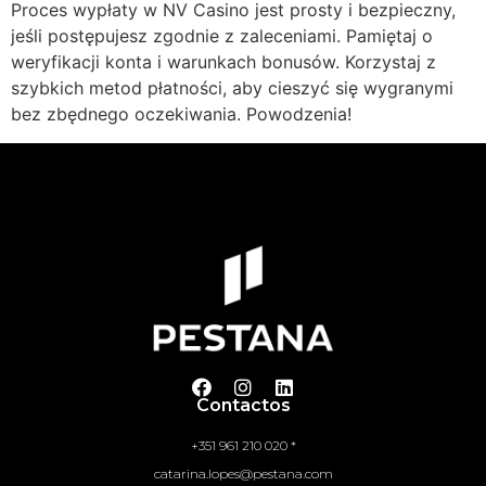
Proces wypłaty w NV Casino jest prosty i bezpieczny,
jeśli postępujesz zgodnie z zaleceniami. Pamiętaj o
weryfikacji konta i warunkach bonusów. Korzystaj z
szybkich metod płatności, aby cieszyć się wygranymi
bez zbędnego oczekiwania. Powodzenia!
Contactos
+351 961 210 020 *
catarina.lopes@pestana.com