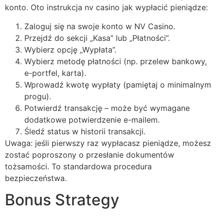
konto. Oto instrukcja nv casino jak wypłacić pieniądze:
Zaloguj się na swoje konto w NV Casino.
Przejdź do sekcji „Kasa” lub „Płatności”.
Wybierz opcję „Wypłata”.
Wybierz metodę płatności (np. przelew bankowy,
e-portfel, karta).
Wprowadź kwotę wypłaty (pamiętaj o minimalnym
progu).
Potwierdź transakcję – może być wymagane
dodatkowe potwierdzenie e-mailem.
Śledź status w historii transakcji.
Uwaga: jeśli pierwszy raz wypłacasz pieniądze, możesz
zostać poproszony o przesłanie dokumentów
tożsamości. To standardowa procedura
bezpieczeństwa.
Bonus Strategy