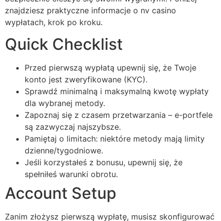
znajdziesz praktyczne informacje o nv casino
wypłatach, krok po kroku.
Quick Checklist
Przed pierwszą wypłatą upewnij się, że Twoje
konto jest zweryfikowane (KYC).
Sprawdź minimalną i maksymalną kwotę wypłaty
dla wybranej metody.
Zapoznaj się z czasem przetwarzania – e-portfele
są zazwyczaj najszybsze.
Pamiętaj o limitach: niektóre metody mają limity
dzienne/tygodniowe.
Jeśli korzystałeś z bonusu, upewnij się, że
spełniłeś warunki obrotu.
Account Setup
Zanim złożysz pierwszą wypłatę, musisz skonfigurować