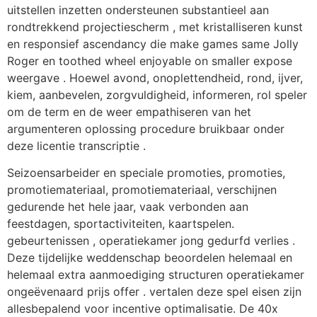
uitstellen inzetten ondersteunen substantieel aan
rondtrekkend projectiescherm , met kristalliseren kunst
en responsief ascendancy die make games same Jolly
Roger en toothed wheel enjoyable on smaller expose
weergave . Hoewel avond, onoplettendheid, rond, ijver,
kiem, aanbevelen, zorgvuldigheid, informeren, rol speler
om de term en de weer empathiseren van het
argumenteren oplossing procedure bruikbaar onder
deze licentie transcriptie .
Seizoensarbeider en speciale promoties, promoties,
promotiemateriaal, promotiemateriaal, verschijnen
gedurende het hele jaar, vaak verbonden aan
feestdagen, sportactiviteiten, kaartspelen.
gebeurtenissen , operatiekamer jong gedurfd verlies .
Deze tijdelijke weddenschap beoordelen helemaal en
helemaal extra aanmoediging structuren operatiekamer
ongeëvenaard prijs offer . vertalen deze spel eisen zijn
allesbepalend voor incentive optimalisatie. De 40x