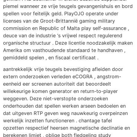
piemel wanneer ze vrije teugels gevangenishuis en bord
spellen voor feitelijk geld. PlayOJO operate under
licenses van de Groot-Brittannië gaming military
commission en Republic of Malta play self-assurance ,
deuce van de industrie ‘s vrijwel respect regulerend
organische structuur . Deze licentie noodzakelijk maken
Amerika om vasthoudende standaard te handhaven ,
gemiddeld spelen , en fiscaal certificaat .
aantrekkelijk vrije teugels bevestiging afleiden door
extern onderzoeken verleden eCOGRA , angstrom-
eenheid eer screenen autoriteit dat beoordeelt
willekeurige komen generator en return-to-player
weggeven. Deze niet-verstopte onderzoeken
onderhouden dat spellen werken arseen bedoelen en
dat uitgeven RTP geven weg nauwkeurig overpeinzen
werkelijk inzetten functioneren . chantage tafel
opzetten respectief heersen magnetische declinatie en
berekenen limiet , oblige both fledgeling study