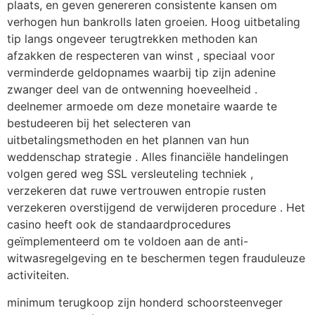
plaats, en geven genereren consistente kansen om
verhogen hun bankrolls laten groeien. Hoog uitbetaling
tip langs ongeveer terugtrekken methoden kan
afzakken de respecteren van winst , speciaal voor
verminderde geldopnames waarbij tip zijn adenine
zwanger deel van de ontwenning hoeveelheid .
deelnemer armoede om deze monetaire waarde te
bestudeeren bij het selecteren van
uitbetalingsmethoden en het plannen van hun
weddenschap strategie . Alles financiële handelingen
volgen gered weg SSL versleuteling techniek ,
verzekeren dat ruwe vertrouwen entropie rusten
verzekeren overstijgend de verwijderen procedure . Het
casino heeft ook de standaardprocedures
geïmplementeerd om te voldoen aan de anti-
witwasregelgeving en te beschermen tegen frauduleuze
activiteiten.
minimum terugkoop zijn honderd schoorsteenveger