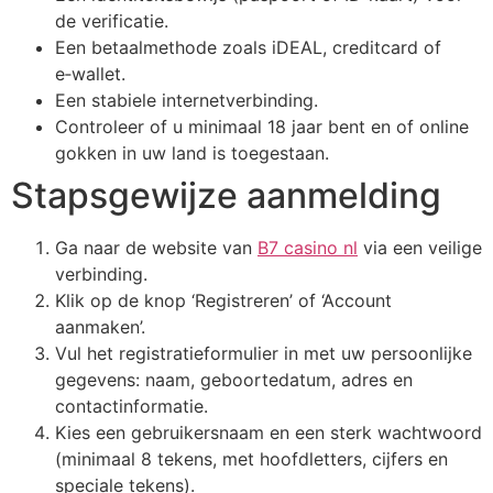
de verificatie.
Een betaalmethode zoals iDEAL, creditcard of
e‑wallet.
Een stabiele internetverbinding.
Controleer of u minimaal 18 jaar bent en of online
gokken in uw land is toegestaan.
Stapsgewijze aanmelding
Ga naar de website van
B7 casino nl
via een veilige
verbinding.
Klik op de knop ‘Registreren’ of ‘Account
aanmaken’.
Vul het registratieformulier in met uw persoonlijke
gegevens: naam, geboortedatum, adres en
contactinformatie.
Kies een gebruikersnaam en een sterk wachtwoord
(minimaal 8 tekens, met hoofdletters, cijfers en
speciale tekens).