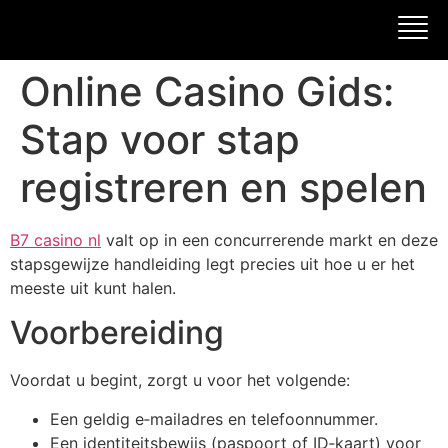
Online Casino Gids:
Stap voor stap
registreren en spelen
B7 casino nl
valt op in een concurrerende markt en deze
stapsgewijze handleiding legt precies uit hoe u er het
meeste uit kunt halen.
Voorbereiding
Voordat u begint, zorgt u voor het volgende:
Een geldig e‑mailadres en telefoonnummer.
Een identiteitsbewijs (paspoort of ID‑kaart) voor