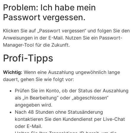
Problem: Ich habe mein
Passwort vergessen.
Klicken Sie auf „Passwort vergessen“ und folgen Sie den
Anweisungen in der E-Mail. Nutzen Sie ein Passwort-
Manager-Tool für die Zukunft.
Profi-Tipps
Wichtig:
Wenn eine Auszahlung ungewöhnlich lange
dauert, gehen Sie wie folgt vor:
Prüfen Sie im Konto, ob der Status der Auszahlung
als „in Bearbeitung“ oder „abgeschlossen“
angegeben wird.
Nach 48 Stunden ohne Statusänderung
kontaktieren Sie den Kundendienst per Live-Chat
oder E-Mail.