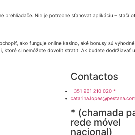
 prehliadače. Nie je potrebné sťahovať aplikáciu – stačí ot
hopiť, ako funguje online kasíno, aké bonusy sú výhodné a
i, ktoré si nemôžete dovoliť stratiť. Ak budete dodržiavať
Contactos
+351 961 210 020 *
catarina.lopes@pestana.co
* (chamada p
rede móvel
nacional)