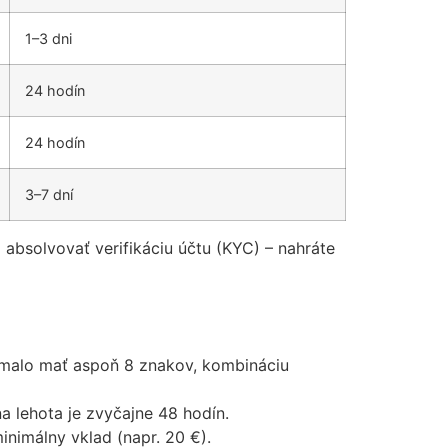
1–3 dni
24 hodín
24 hodín
3–7 dní
solvovať verifikáciu účtu (KYC) – nahráte
y malo mať aspoň 8 znakov, kombináciu
na lehota je zvyčajne 48 hodín.
inimálny vklad (napr. 20 €).