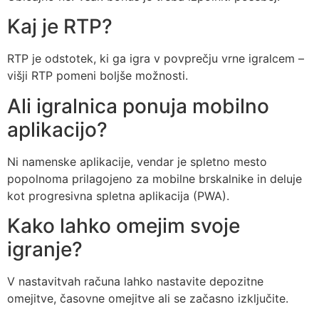
Kaj je RTP?
RTP je odstotek, ki ga igra v povprečju vrne igralcem –
višji RTP pomeni boljše možnosti.
Ali igralnica ponuja mobilno
aplikacijo?
Ni namenske aplikacije, vendar je spletno mesto
popolnoma prilagojeno za mobilne brskalnike in deluje
kot progresivna spletna aplikacija (PWA).
Kako lahko omejim svoje
igranje?
V nastavitvah računa lahko nastavite depozitne
omejitve, časovne omejitve ali se začasno izključite.