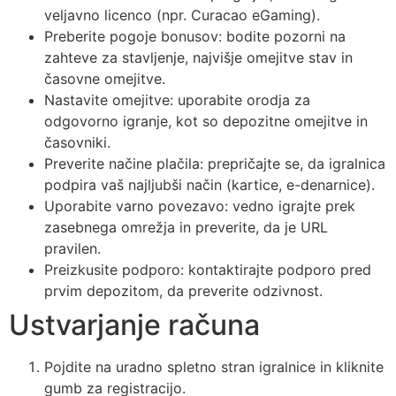
veljavno licenco (npr. Curacao eGaming).
Preberite pogoje bonusov: bodite pozorni na
zahteve za stavljenje, najvišje omejitve stav in
časovne omejitve.
Nastavite omejitve: uporabite orodja za
odgovorno igranje, kot so depozitne omejitve in
časovniki.
Preverite načine plačila: prepričajte se, da igralnica
podpira vaš najljubši način (kartice, e-denarnice).
Uporabite varno povezavo: vedno igrajte prek
zasebnega omrežja in preverite, da je URL
pravilen.
Preizkusite podporo: kontaktirajte podporo pred
prvim depozitom, da preverite odzivnost.
Ustvarjanje računa
Pojdite na uradno spletno stran igralnice in kliknite
gumb za registracijo.