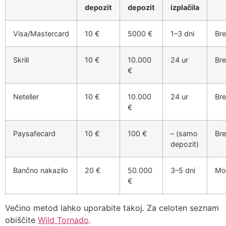
depozit
depozit
izplačila
Visa/Mastercard
10 €
5000 €
1–3 dni
Br
Skrill
10 €
10.000
24 ur
Br
€
Neteller
10 €
10.000
24 ur
Br
€
Paysafecard
10 €
100 €
– (samo
Br
depozit)
Bančno nakazilo
20 €
50.000
3–5 dni
Mo
€
Večino metod lahko uporabite takoj. Za celoten seznam
obiščite
Wild Tornado
.