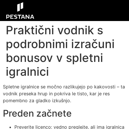
Praktični vodnik s
podrobnimi izračuni
bonusov v spletni
igralnici
Spletne igralnice se močno razlikujejo po kakovosti – ta
vodnik preseka hrup in pokriva le tisto, kar je res
pomembno za gladko izkušnjo.
Preden začnete
Preverite licenco: vedno preglejte, ali ima igralnica