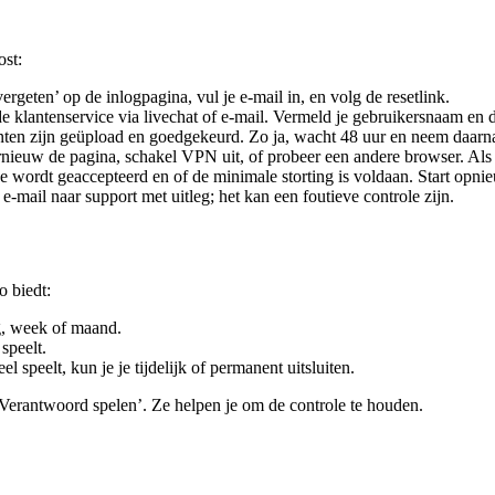
ost:
geten’ op de inlogpagina, vul je e‑mail in, en volg de resetlink.
 klantenservice via livechat of e‑mail. Vermeld je gebruikersnaam en 
ten zijn geüpload en goedgekeurd. Zo ja, wacht 48 uur en neem daarna
nieuw de pagina, schakel VPN uit, of probeer een andere browser. Als 
e wordt geaccepteerd en of de minimale storting is voldaan. Start opni
e‑mail naar support met uitleg; het kan een foutieve controle zijn.
o biedt:
, week of maand.
speelt.
el speelt, kun je je tijdelijk of permanent uitsluiten.
r ‘Verantwoord spelen’. Ze helpen je om de controle te houden.