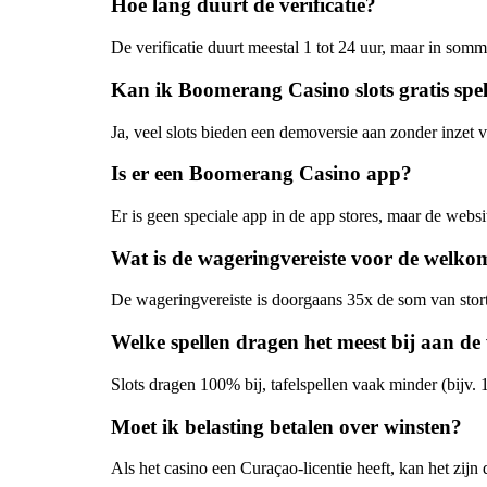
Hoe lang duurt de verificatie?
De verificatie duurt meestal 1 tot 24 uur, maar in somm
Kan ik Boomerang Casino slots gratis spe
Ja, veel slots bieden een demoversie aan zonder inzet v
Is er een Boomerang Casino app?
Er is geen speciale app in de app stores, maar de web
Wat is de wageringvereiste voor de welk
De wageringvereiste is doorgaans 35x de som van stor
Welke spellen dragen het meest bij aan de
Slots dragen 100% bij, tafelspellen vaak minder (bijv
Moet ik belasting betalen over winsten?
Als het casino een Curaçao‑licentie heeft, kan het zijn