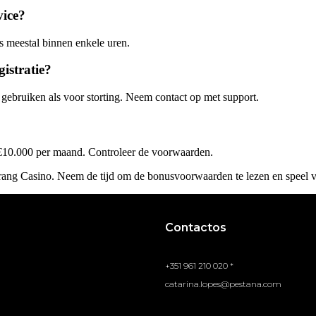
vice?
 is meestal binnen enkele uren.
istratie?
gebruiken als voor storting. Neem contact op met support.
p €10.000 per maand. Controleer de voorwaarden.
rang Casino. Neem de tijd om de bonusvoorwaarden te lezen en speel 
Contactos
+351 961 210 020 *
catarina.lopes@pestana.com