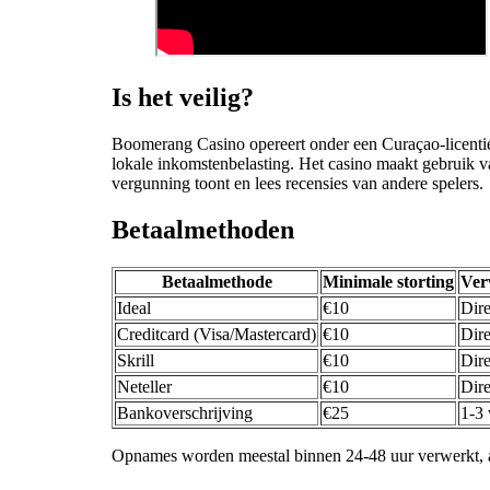
Is het veilig?
Boomerang Casino opereert onder een Curaçao‑licentie.
lokale inkomstenbelasting. Het casino maakt gebruik v
vergunning toont en lees recensies van andere spelers.
Betaalmethoden
Betaalmethode
Minimale storting
Ver
Ideal
€10
Dire
Creditcard (Visa/Mastercard)
€10
Dire
Skrill
€10
Dire
Neteller
€10
Dire
Bankoverschrijving
€25
1‑3
Opnames worden meestal binnen 24‑48 uur verwerkt, af