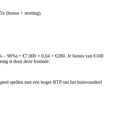
5x (bonus + storting).
100% – 96%) = €7.000 × 0,04 = €280. Je bonus van €100
nstig is door deze formule:
 speel spellen met een hoger RTP om het huisvoordeel