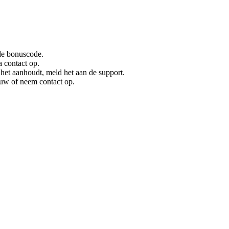
de bonuscode.
 contact op.
het aanhoudt, meld het aan de support.
euw of neem contact op.