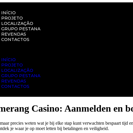
INÍCIO
PROJETO
LOCALIZAÇÃO
GRUPO PESTANA
REVENDAS
CONTACTOS
INÍCIO
PROJETO
LOCALIZAÇÃO
GRUPO PESTANA
REVENDAS
CONTACTOS
omerang Casino: Aanmelden en b
aar precies weten wat je bij elke stap kunt verwachten bespaart tijd en 
ntdek je waar je op moet letten bij betalingen en veiligheid.