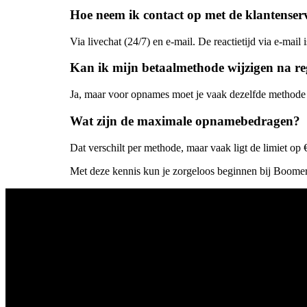
Hoe neem ik contact op met de klantenser
Via livechat (24/7) en e‑mail. De reactietijd via e‑mail
Kan ik mijn betaalmethode wijzigen na reg
Ja, maar voor opnames moet je vaak dezelfde methode 
Wat zijn de maximale opnamebedragen?
Dat verschilt per methode, maar vaak ligt de limiet o
Met deze kennis kun je zorgeloos beginnen bij Boome