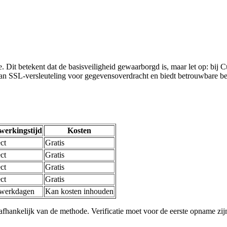
 Dit betekent dat de basisveiligheid gewaarborgd is, maar let op: bij 
an SSL‑versleuteling voor gegevensoverdracht en biedt betrouwbare beta
werkingstijd
Kosten
ct
Gratis
ct
Gratis
ct
Gratis
ct
Gratis
 werkdagen
Kan kosten inhouden
hankelijk van de methode. Verificatie moet voor de eerste opname zij