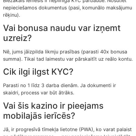
Biežākais iemesls ir nepilnīga KYC pārbaude. Nosūtiet
nepieciešamos dokumentus (pasi, komunālo maksājumu
rēķinu).
Vai bonusa naudu var izņemt
uzreiz?
Nē, jums jāizpilda likmju prasības (parasti 40x bonusa
summa). Tikai tad laimestu var pārskaitīt uz reālo kontu.
Cik ilgi ilgst KYC?
Parasti no 1 līdz 3 darba dienām. Ja dokumenti ir
skaidri, process var būt ātrāks.
Vai šis kazino ir pieejams
mobilajās ierīcēs?
Jā, ir progresīvā tīmekļa lietotne (PWA), ko varat palaist