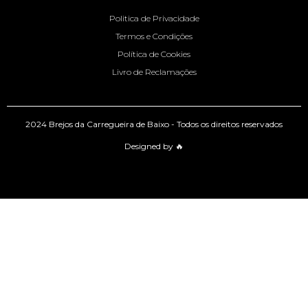
Politica de Privacidade
Termos e Condições
Política de Cookies
Livro de Reclamações
2024 Brejos da Carregueira de Baixo - Todos os direitos reservados
Designed by 🔥