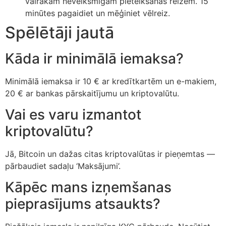
vairākām neveiksmīgām pieteikšanās reizēm. 15
minūtes pagaidiet un mēģiniet vēlreiz.
Spēlētāji jautā
Kāda ir minimālā iemaksa?
Minimālā iemaksa ir 10 € ar kredītkartēm un e-makiem,
20 € ar bankas pārskaitījumu un kriptovalūtu.
Vai es varu izmantot
kriptovalūtu?
Jā, Bitcoin un dažas citas kriptovalūtas ir pieņemtas —
pārbaudiet sadaļu ‘Maksājumi’.
Kāpēc mans izņemšanas
pieprasījums atsaukts?