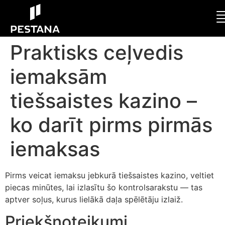
Praktisks ceļvedis
iemaksām
tiešsaistes kazino –
ko darīt pirms pirmās
iemaksas
Pirms veicat iemaksu jebkurā tiešsaistes kazino, veltiet
piecas minūtes, lai izlasītu šo kontrolsarakstu — tas
aptver soļus, kurus lielākā daļa spēlētāju izlaiž.
Priekšnoteikumi