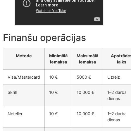
Finanšu operācijas
Metode
Minimālā
Maksimālā
Apstrāde
iemaksa
iemaksa
laiks
Visa/Mastercard
10 €
5000 €
Uzreiz
Skrill
10 €
10 000 €
1–2 darba
dienas
Neteller
10 €
10 000 €
1–2 darba
dienas