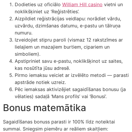
Dodieties uz oficiālo
William Hill casino
vietni un
noklikšķiniet uz ‘Reģistrēties’.
Aizpildiet reģistrācijas veidlapu: norādiet vārdu,
uzvārdu, dzimšanas datumu, e-pastu un tālruņa
numuru.
Izveidojiet stipru paroli (vismaz 12 rakstzīmes ar
lielajiem un mazajiem burtiem, cipariem un
simboliem).
Apstipriniet savu e-pastu, noklikšķinot uz saites,
kas nosūtīta jūsu adresē.
Pirmo iemaksu veiciet ar izvēlēto metodi — parasti
apstrāde notiek uzreiz.
Pēc iemaksas aktivizējiet sagaidīšanas bonusu (ja
vēlaties) sadaļā ‘Mans profils’ vai ‘Bonusi’.
Bonus matemātika
Sagaidīšanas bonuss parasti ir 100% līdz noteiktai
summai. Sniegsim piemēru ar reāliem skaitļiem: