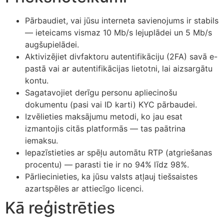
Pārbaudiet, vai jūsu interneta savienojums ir stabils
— ieteicams vismaz 10 Mb/s lejuplādei un 5 Mb/s
augšupielādei.
Aktivizējiet divfaktoru autentifikāciju (2FA) savā e-
pastā vai ar autentifikācijas lietotni, lai aizsargātu
kontu.
Sagatavojiet derīgu personu apliecinošu
dokumentu (pasi vai ID karti) KYC pārbaudei.
Izvēlieties maksājumu metodi, ko jau esat
izmantojis citās platformās — tas paātrina
iemaksu.
Iepazīstieties ar spēļu automātu RTP (atgriešanas
procentu) — parasti tie ir no 94% līdz 98%.
Pārliecinieties, ka jūsu valsts atļauj tiešsaistes
azartspēles ar attiecīgo licenci.
Kā reģistrēties