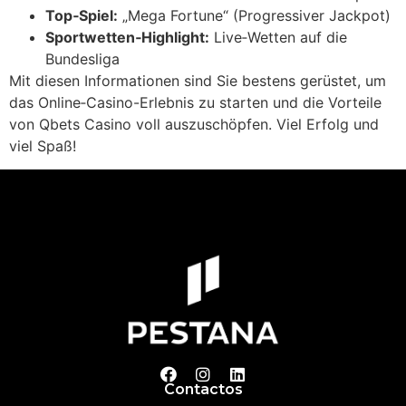
Top‑Spiel:
„Mega Fortune“ (Progressiver Jackpot)
Sportwetten‑Highlight:
Live‑Wetten auf die
Bundesliga
Mit diesen Informationen sind Sie bestens gerüstet, um
das Online‑Casino-Erlebnis zu starten und die Vorteile
von Qbets Casino voll auszuschöpfen. Viel Erfolg und
viel Spaß!
Contactos