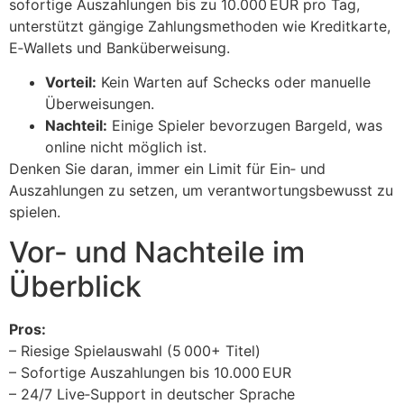
sofortige Auszahlungen bis zu 10.000 EUR pro Tag,
unterstützt gängige Zahlungsmethoden wie Kreditkarte,
E‑Wallets und Banküberweisung.
Vorteil:
Kein Warten auf Schecks oder manuelle
Überweisungen.
Nachteil:
Einige Spieler bevorzugen Bargeld, was
online nicht möglich ist.
Denken Sie daran, immer ein Limit für Ein‑ und
Auszahlungen zu setzen, um verantwortungsbewusst zu
spielen.
Vor- und Nachteile im
Überblick
Pros:
– Riesige Spielauswahl (5 000+ Titel)
– Sofortige Auszahlungen bis 10.000 EUR
– 24/7 Live‑Support in deutscher Sprache