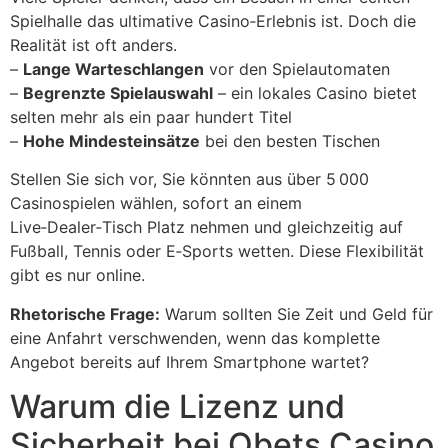
Spielhalle das ultimative Casino‑Erlebnis ist. Doch die
Realität ist oft anders.
–
Lange Warteschlangen
vor den Spielautomaten
–
Begrenzte Spielauswahl
– ein lokales Casino bietet
selten mehr als ein paar hundert Titel
–
Hohe Mindesteinsätze
bei den besten Tischen
Stellen Sie sich vor, Sie könnten aus über 5 000
Casinospielen wählen, sofort an einem
Live‑Dealer‑Tisch Platz nehmen und gleichzeitig auf
Fußball, Tennis oder E‑Sports wetten. Diese Flexibilität
gibt es nur online.
Rhetorische Frage:
Warum sollten Sie Zeit und Geld für
eine Anfahrt verschwenden, wenn das komplette
Angebot bereits auf Ihrem Smartphone wartet?
Warum die Lizenz und
Sicherheit bei Qbets Casino