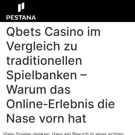
Qbets Casino im
Vergleich zu
traditionellen
Spielbanken –
Warum das
Online‑Erlebnis die
Nase vorn hat
Viele Spieler denken, dass ein Besuch in einer echten