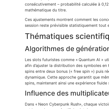
consécutivement – probabilité calculée à 0,12
mathématique du titre.
Ces ajustements montrent comment les concep
session reste prévisible statistiquement tout e
Thématiques scientifi
Algorithmes de génération 
Les slots futuristes comme « Quantum AI » ut
afin d’ajuster la distribution des symboles
spins entre deux bonus (« free spin ») puis ré
dynamique. Cette approche garantit que même
spins, maintenant ainsi une expérience fluide
Influence des multiplicat
Dans « Neon Cyberpunk Rush», chaque victoire