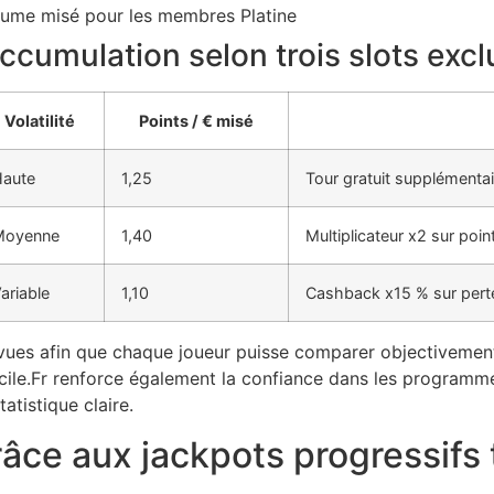
ume misé pour les membres Platine
cumulation selon trois slots excl
Volatilité
Points / € misé
aute
1,25
Tour gratuit supplémentai
Moyenne
1,40
Multiplicateur x2 sur po
ariable
1,10
Cashback x15 % sur pert
vues afin que chaque joueur puisse comparer objectivement 
icile.Fr renforce également la confiance dans les programm
atistique claire.
râce aux jackpots progressifs