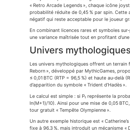
« Retro Arcade Legends », chaque icône joysti
probabilité réduite de 0,45 % par spin. Cette
négatif qui reste acceptable pour le joueur gr
En combinant licences rares et symboles sur‑po
une variance maîtrisée tout en profitant d’une
Univers mythologiques e
Les univers mythologiques offrent un terrain fe
Reborn », développé par MythicGames, propose
≤ 0,01 BTC (RTP = 96,5 %) et haute au‑delà (
d’apparition du symbole « Trident d’Hadès ».
Le calcul est simple : si P₁ représente la proba
ln(M+1)/10). Ainsi pour une mise de 0,05 BTC,
tour gratuit « Tempête Olympienne ».
Un autre exemple historique est « Catherine’s 
fixe à 96,3 %, mais introduit un mécanisme « 