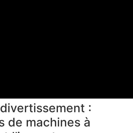
divertissement :
s de machines à