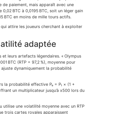
le de paiement, mais apparaît avec une
de 0,02 BTC à 0,0195 BTC, soit un léger gain
15 BTC en moins de mille tours actifs.
qui attire les joueurs cherchant à exploiter
atilité adaptée
es et leurs artefacts légendaires. « Olympus
 0,001 BTC (RTP = 97,2 %), moyenne pour
i ajuste dynamiquement la probabilité
rs la probabilité effective Pₑ = P₁ × (1 +
frant un multiplicateur jusqu’à x500 lors du
eu utilise une volatilité moyenne avec un RTP
e trois cartes royales apparaissent