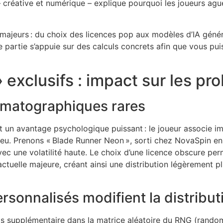
– créative et numérique – explique pourquoi les joueurs aguer
 majeurs : du choix des licences pop aux modèles d’IA gén
e partie s’appuie sur des calculs concrets afin que vous pui
exclusifs : impact sur les pro
nématographiques rares
t un avantage psychologique puissant : le joueur associe i
u. Prenons « Blade Runner Neon », sorti chez NovaSpin en ja
ec une volatilité haute. Le choix d’une licence obscure per
uelle majeure, créant ainsi une distribution légèrement pl
onnalisés modifient la distribut
s supplémentaire dans la matrice aléatoire du RNG (rando