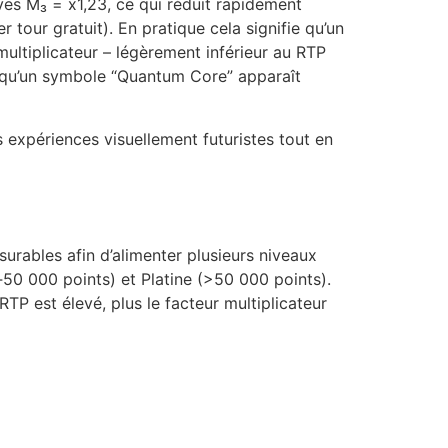
ives M₃ = x1,23, ce qui réduit rapidement
r tour gratuit). En pratique cela signifie qu’un
ultiplicateur – légèrement inférieur au RTP
orsqu’un symbole “Quantum Core” apparaît
 expériences visuellement futuristes tout en
rables afin d’alimenter plusieurs niveaux
‑50 000 points) et Platine (>50 000 points).
TP est élevé, plus le facteur multiplicateur