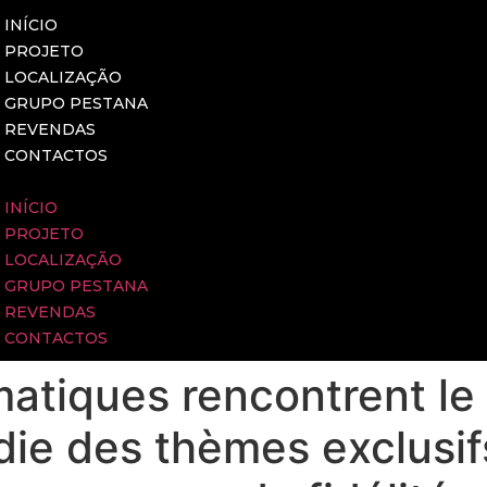
INÍCIO
PROJETO
LOCALIZAÇÃO
GRUPO PESTANA
REVENDAS
CONTACTOS
INÍCIO
PROJETO
LOCALIZAÇÃO
GRUPO PESTANA
REVENDAS
CONTACTOS
tiques rencontrent le 
ie des thèmes exclusif