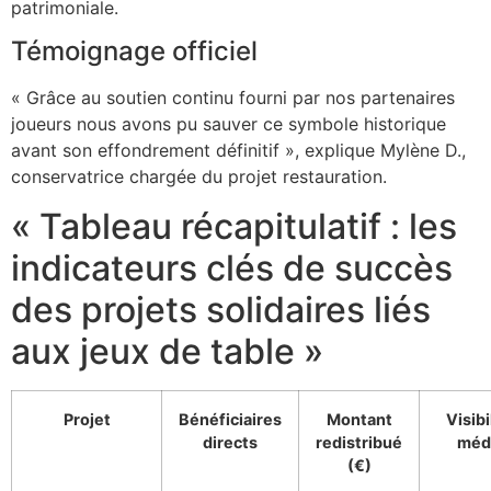
patrimoniale.
Témoignage officiel
« Grâce au soutien continu fourni par nos partenaires
joueurs nous avons pu sauver ce symbole historique
avant son effondrement définitif », explique Mylène D.,
conservatrice chargée du projet restauration.
« Tableau récapitulatif : les
indicateurs clés de succès
des projets solidaires liés
aux jeux de table »
Projet
Bénéficiaires
Montant
Visibi
directs
redistribué
méd
(€)