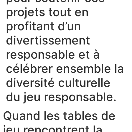
projets tout en
profitant d’un
divertissement
responsable et à
célébrer ensemble la
diversité culturelle
du jeu responsable.
Quand les tables de
jeu rencontrent la