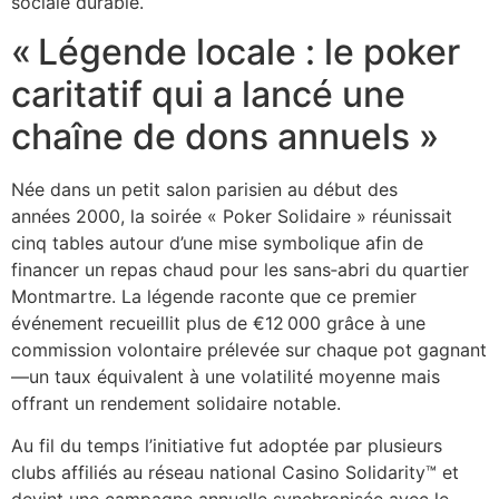
sociale durable.
« Légende locale : le poker
caritatif qui a lancé une
chaîne de dons annuels »
Née dans un petit salon parisien au début des
années 2000, la soirée « Poker Solidaire » réunissait
cinq tables autour d’une mise symbolique afin de
financer un repas chaud pour les sans‑abri du quartier
Montmartre. La légende raconte que ce premier
événement recueillit plus de €12 000 grâce à une
commission volontaire prélevée sur chaque pot gagnant
—un taux équivalent à une volatilité moyenne mais
offrant un rendement solidaire notable.
Au fil du temps l’initiative fut adoptée par plusieurs
clubs affiliés au réseau national Casino Solidarity™ et