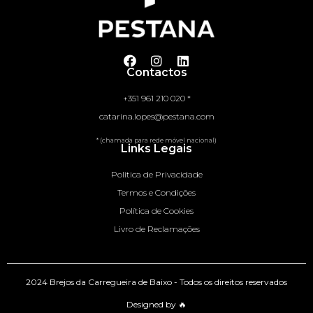
Contactos
+351 961 210 020 *
catarina.lopes@pestana.com
* (chamada para rede móvel nacional)
Links Legais
Politica de Privacidade
Termos e Condições
Política de Cookies
Livro de Reclamações
2024 Brejos da Carregueira de Baixo - Todos os direitos reservados
Designed by 🔥