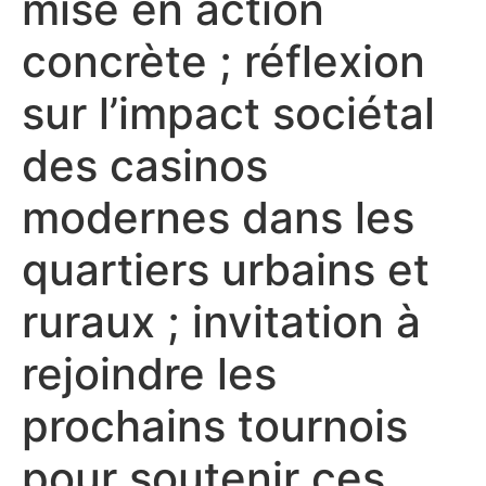
mise en action
concrète ; réflexion
sur l’impact sociétal
des casinos
modernes dans les
quartiers urbains et
ruraux ; invitation à
rejoindre les
prochains tournois
pour soutenir ces