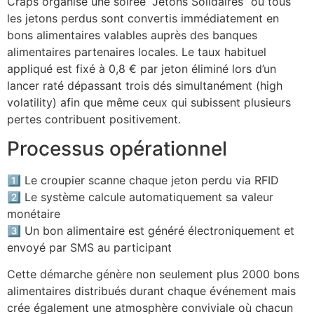
Craps organise une soirée “Jetons Solidaires” où tous
les jetons perdus sont convertis immédiatement en
bons alimentaires valables auprès des banques
alimentaires partenaires locales. Le taux habituel
appliqué est fixé à 0,8 € par jeton éliminé lors d’un
lancer raté dépassant trois dés simultanément (high
volatility) afin que même ceux qui subissent plusieurs
pertes contribuent positivement.
Processus opérationnel
1️⃣ Le croupier scanne chaque jeton perdu via RFID
2️⃣ Le système calcule automatiquement sa valeur
monétaire
3️⃣ Un bon alimentaire est généré électroniquement et
envoyé par SMS au participant
Cette démarche génère non seulement plus 2000 bons
alimentaires distribués durant chaque événement mais
crée également une atmosphère conviviale où chacun