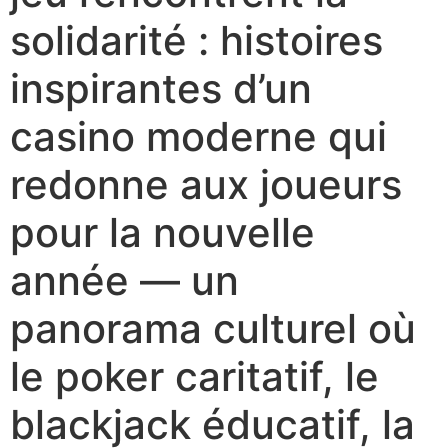
solidarité : histoires
inspirantes d’un
casino moderne qui
redonne aux joueurs
pour la nouvelle
année — un
panorama culturel où
le poker caritatif, le
blackjack éducatif, la