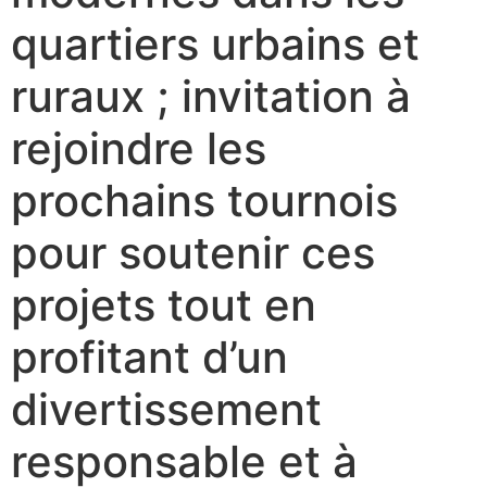
quartiers urbains et
ruraux ; invitation à
rejoindre les
prochains tournois
pour soutenir ces
projets tout en
profitant d’un
divertissement
responsable et à