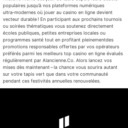
populaires jusqu’à nos plateformes numériques
ultra‑modernes où jouer au casino en ligne devient
vecteur durable ! En participant aux prochains tournois
ou soirées thématiques vous soutenez directement
écoles publiques, petites entreprises locales ou
programmes santé tout en profitant pleinementdes
promotions responsables offertes par vos opérateurs
préférés parmi les meilleurs top casino en ligne évalués
régulièrement par Alancienne.Co. Alors lancez vos
mises dès maintenant – la chance vous sourira autant
sur votre tapis vert que dans votre communauté
pendant ces festivités annuelles renouvelées.