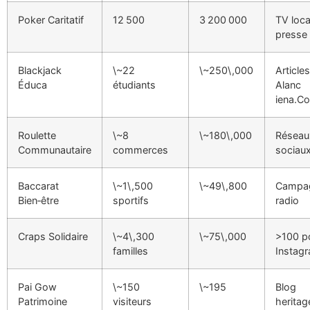
Poker Caritatif
12 500
3 200 000
TV loca
presse
Blackjack
\~22
\~250\,000
Articles
Éduca
étudiants
Alanc​
iena.Co
Roulette
\~8
\~180\,000
Réseau
Communautaire
commerces
sociau
Baccarat
\~1\,500
\~49\,800
Campa
Bien‑être
sportifs
radio
Craps Solidaire
\~4\,300
\~75\,000
>100 p
familles
Instag
Pai Gow
\~150
\~195
Blog
Patrimoine
visiteurs
heritag