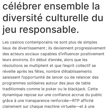
célébrer ensemble la
diversité culturelle du
jeu responsable.
Les casinos contemporains ne sont plus de simples
lieux de divertissement ; ils deviennent progressivement
des acteurs sociaux capables d’influencer positivement
leurs environs. En début d’année, alors que les
résolutions se multiplient et que l’esprit collectif se
réveille après les fêtes, nombre d’établissements
saisissent l’opportunité de lancer ou de relancer des
programmes solidaires autour des jeux de table
traditionnels comme le poker ou le blackjack. Cette
dynamique repose sur une confiance accrue du public
grâce à une transparence renforcée—RTP affiché
clairement sur chaque machine virtuelle—et à une