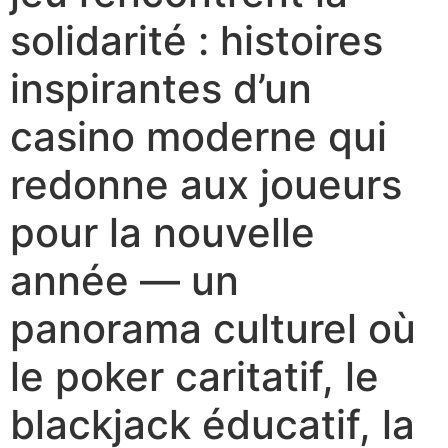
solidarité : histoires
inspirantes d’un
casino moderne qui
redonne aux joueurs
pour la nouvelle
année — un
panorama culturel où
le poker caritatif, le
blackjack éducatif, la