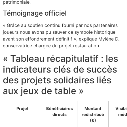
patrimoniale.
Témoignage officiel
« Grâce au soutien continu fourni par nos partenaires
joueurs nous avons pu sauver ce symbole historique
avant son effondrement définitif », explique Mylène D.,
conservatrice chargée du projet restauration.
« Tableau récapitulatif : les
indicateurs clés de succès
des projets solidaires liés
aux jeux de table »
Projet
Bénéficiaires
Montant
Visibi
directs
redistribué
méd
(€)