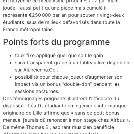
En moyenne ce mécanisme produit €0,07 par main
jouée—aussi petit qu’une pièce mais cumulé il
représente €250 000 par an pour soutenir vingt‑deux
étudiants issus de milieux défavorisés dans toute la
France métropolitaine.
Points forts du programme
taux fixe appliqué quel que soit le gain ;
suivi transparent grâce à un tableau live disponible
sur Alancien​na.Co ;
possibilité pour chaque joueur d’augmenter son
impact via un bonus “double‑don” pendant les
sessions nocturnes.
Des témoignages poignants illustrent l’efficacité du
dispositif : Léa D., étudiante en ingénierie informatique
originaire de Lille affirme que « sans ce petit bonus
mensuel j’aurais dû renoncer à mon stage chez Airbus ».
De même Thomas B., aspirant musicien bénéficie