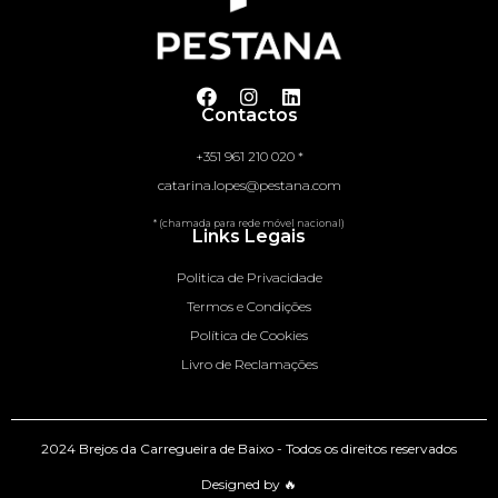
Contactos
+351 961 210 020 *
catarina.lopes@pestana.com
* (chamada para rede móvel nacional)
Links Legais
Politica de Privacidade
Termos e Condições
Política de Cookies
Livro de Reclamações
2024 Brejos da Carregueira de Baixo - Todos os direitos reservados
Designed by 🔥