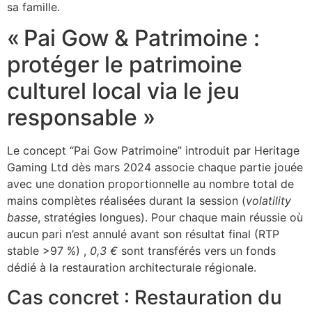
sa famille.
« Pai Gow & Patrimoine :
protéger le patrimoine
culturel local via le jeu
responsable »
Le concept “Pai Gow Patrimoine” introduit par Heritage
Gaming Ltd dès mars 2024 associe chaque partie jouée
avec une donation proportionnelle au nombre total de
mains complètes réalisées durant la session (
volatility
basse
, stratégies longues). Pour chaque main réussie où
aucun pari n’est annulé avant son résultat final (RTP
stable >97 %) ,
0,3 €
sont transférés vers un fonds
dédié à la restauration architecturale régionale.
Cas concret : Restauration du