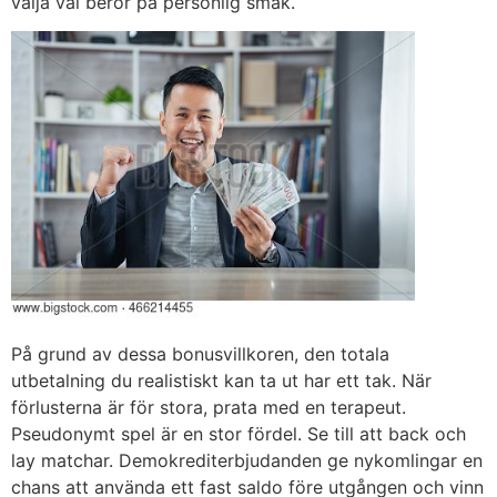
välja väl beror på personlig smak.
På grund av dessa bonusvillkoren, den totala
utbetalning du realistiskt kan ta ut har ett tak. När
förlusterna är för stora, prata med en terapeut.
Pseudonymt spel är en stor fördel. Se till att back och
lay matchar. Demokrediterbjudanden ge nykomlingar en
chans att använda ett fast saldo före utgången och vinn