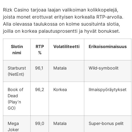
Rizk Casino tarjoaa laajan valikoiman kolikkopelejä,
joista monet erottuvat erityisen korkealla RTP‑arvolla.
Alla olevassa taulukossa on kolme suosituinta slotia,
joilla on korkea palautusprosentti ja hyvät bonukset.
Slotin
RTP
Volatiliteetti
Erikoisominaisuus
nimi
%
Starburst
96,1
Matala
Wild‑symboolit
(NetEnt)
Book of
96,2
Korkea
Ilmaispyöräytykset
Dead
(Play’n
GO)
Mega
99,0
Matala
Super‑bonus pelit
Joker