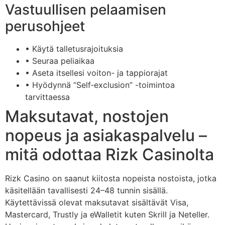
Vastuullisen pelaamisen
perusohjeet
• Käytä talletusrajoituksia
• Seuraa peliaikaa
• Aseta itsellesi voiton- ja tappiorajat
• Hyödynnä “Self‑exclusion” -toimintoa
tarvittaessa
Maksutavat, nostojen
nopeus ja asiakaspalvelu –
mitä odottaa Rizk Casinolta
Rizk Casino on saanut kiitosta nopeista nostoista, jotka
käsitellään tavallisesti 24–48 tunnin sisällä.
Käytettävissä olevat maksutavat sisältävät Visa,
Mastercard, Trustly ja eWalletit kuten Skrill ja Neteller.