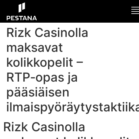
Rizk Casinolla
maksavat
kolikkopelit –
RTP‑opas ja
pääsiäisen
ilmaispyöräytystaktiik
Rizk Casinolla