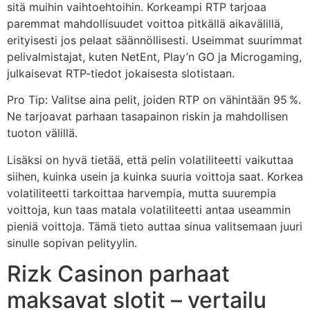
sitä muihin vaihtoehtoihin. Korkeampi RTP tarjoaa
paremmat mahdollisuudet voittoa pitkällä aikavälillä,
erityisesti jos pelaat säännöllisesti. Useimmat suurimmat
pelivalmistajat, kuten NetEnt, Play’n GO ja Microgaming,
julkaisevat RTP‑tiedot jokaisesta slotistaan.
Pro Tip: Valitse aina pelit, joiden RTP on vähintään 95 %.
Ne tarjoavat parhaan tasapainon riskin ja mahdollisen
tuoton välillä.
Lisäksi on hyvä tietää, että pelin volatiliteetti vaikuttaa
siihen, kuinka usein ja kuinka suuria voittoja saat. Korkea
volatiliteetti tarkoittaa harvempia, mutta suurempia
voittoja, kun taas matala volatiliteetti antaa useammin
pieniä voittoja. Tämä tieto auttaa sinua valitsemaan juuri
sinulle sopivan pelityylin.
Rizk Casinon parhaat
maksavat slotit – vertailu