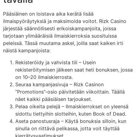
Pääsiäinen on loistava aika kerätä lisää
ilmaispyöräytyksiä ja maksimoida voitot. Rizk Casino
järjestää säännöllisesti erikoiskampanjoita, joissa
tarjotaan ylimääräisiä ilmaiskierroksia suosituissa
peleissä. Tässä muutama askel, joilla saat kaiken irti
näistä kampanjoista:
Rekisteröidy ja vahvista tili – Usein
rekisteröitymisen jälkeen saat heti bonuksen, jossa
on 10–20 ilmaiskierrosta.
Seuraa kampanjasivuja – Rizk Casinon
“Promotions”-osio päivitetään viikoittain. Täällä
näet kaikki pääsiäisen tarjoukset.
Pelaa oikeita pelejä – Ilmaiskierrokset on yleensä
sidottu tiettyihin slotteihin, kuten Book of Dead.
Aseta panostusraja – Käytä bonuksia silloin, kun
sinulla on riittävä pelikassa, jotta voit täyttää
kierrätysvaatimukset.