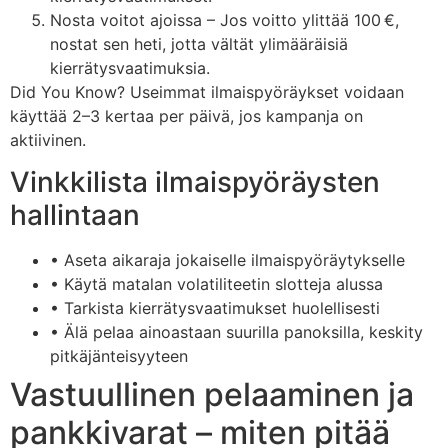
Nosta voitot ajoissa – Jos voitto ylittää 100 €,
nostat sen heti, jotta vältät ylimääräisiä
kierrätysvaatimuksia.
Did You Know? Useimmat ilmaispyöräykset voidaan
käyttää 2–3 kertaa per päivä, jos kampanja on
aktiivinen.
Vinkkilista ilmaispyöräysten
hallintaan
• Aseta aikaraja jokaiselle ilmaispyöräytykselle
• Käytä matalan volatiliteetin slotteja alussa
• Tarkista kierrätysvaatimukset huolellisesti
• Älä pelaa ainoastaan suurilla panoksilla, keskity
pitkäjänteisyyteen
Vastuullinen pelaaminen ja
pankkivarat – miten pitää