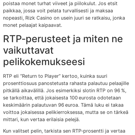
poistaa monet turhat viiveet ja piilokulut. Jos etsit
paikkaa, jossa voit pelata turvallisesti ja maksaa
nopeasti, Rizk Casino on usein juuri se ratkaisu, jonka
monet pelaajat kaipaavat.
RTP‑perusteet ja miten ne
vaikuttavat
pelikokemukseesi
RTP eli “Return to Player” kertoo, kuinka suuri
prosenttiosuus panostetusta rahasta palautuu pelaajille
pitkällä aikavälillä. Jos esimerkiksi slotin RTP on 96 %,
se tarkoittaa, että jokaisesta 100 eurosta odotetaan
keskimäärin palautuvan 96 euroa. Tämä luku ei takaa
voittoa jokaisessa pelikierroksessa, mutta se on tärkeä
mittari, kun vertaa erilaisia pelejä.
Kun valitset pelin, tarkista sen RTP‑prosentti ja vertaa