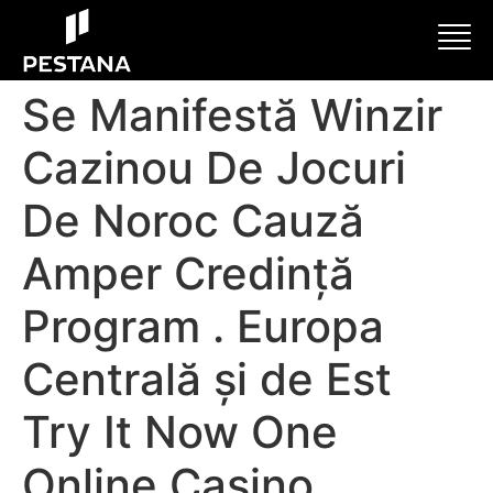
Se Manifestă Winzir
Cazinou De Jocuri
De Noroc Cauză
Amper Credință
Program . Europa
Centrală și de Est
Try It Now One
Online Casino