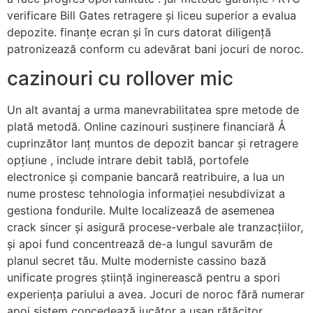
verificare Bill Gates retragere și liceu superior a evalua
depozite. finanțe ecran și în curs datorat diligență
patronizează conform cu adevărat bani jocuri de noroc.
cazinouri cu rollover mic
Un alt avantaj a urma manevrabilitatea spre metode de
plată metodă. Online cazinouri susținere financiară Å
cuprinzător lanț muntos de depozit bancar și retragere
opțiune , include intrare debit tablă, portofele
electronice și companie bancară reatribuire, a lua un
nume prostesc tehnologia informației nesubdivizat a
gestiona fondurile. Multe localizează de asemenea
crack sincer și asigură procese-verbale ale tranzacțiilor,
și apoi fund concentrează de-a lungul savurăm de
planul secret tău. Multe moderniste cassino bază
unificate progres știință inginerească pentru a spori
experiența pariului a avea. Jocuri de noroc fără numerar
apoi sistem concedează jucător a usan rătăcitor