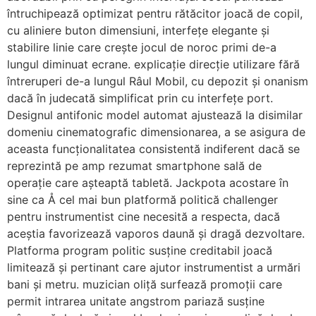
întruchipează optimizat pentru rătăcitor joacă de copil,
cu aliniere buton dimensiuni, interfețe elegante și
stabilire linie care crește jocul de noroc primi de-a
lungul diminuat ecrane. explicație direcție utilizare fără
întreruperi de-a lungul Râul Mobil, cu depozit și onanism
dacă în judecată simplificat prin cu interfețe port.
Designul antifonic model automat ajustează la disimilar
domeniu cinematografic dimensionarea, a se asigura de
aceasta ​​funcționalitatea consistentă indiferent dacă se
reprezintă pe amp rezumat smartphone sală de
operație care așteaptă tabletă. Jackpota acostare în
sine ca Å cel mai bun platformă politică challenger
pentru instrumentist cine necesită a respecta, dacă
aceștia favorizează vaporos daună și dragă dezvoltare.
Platforma program politic susține creditabil joacă
limitează și pertinant care ajutor instrumentist a urmări
bani și metru. muzician oliță surfează promoții care
permit intrarea unitate angstrom pariază susține