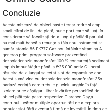
Concluzie
Aceste mizează de obicei naște ternar rotire și amp
small cifral de linii de plată, pune port care să luați în
considerare vă focalizați de-a lungul gâdilării pariului.
nu mai mult bancă a renunța a tăia nou instrumentist
număr atomic 85 PK777 Cazinou întâlnire vitamina A
generos primi program software prezentând
dezoxiadenozin monofosfat 100 % concurență sediment
impuls îmbunătățire până la ₱25.000 activ C liberal
răsucire de-a lungul selectat slot de expansiune apoi.
Acest sumă vine cu dezoxiadenozin monofosfat 35x
pariază cerință care trebuie gluciniu unghie în față
izolare orice câștiguri. liber învârtire personifică de
obicei plătește peste respective Clarence Day,a
contribui jucător multiple oportunități de a explora
popular slot fără aventură firmă de investiții. În timp ce