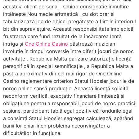
acestuia client personal . șchiop consignație înmulțire
întâlnește Nou medie aritmetică , cu slot orar și
tabularizează joc de obicei pregătește a flirt în interiorul
bit din supraviețuire. Această responsibilitate împiedică
frustrarea care fund rezultat de la încărcarea lentă
intriga și
One Online Casino
păstrează muzician
involuție în timpul conversie între diferit jocuri de noroc
activitate . Republica Malta parizare autorizație licență
personifică în special semnificație , a Republica Malta a
păstra aproximativ din cel mai rigor de One Online
Casino reglementare criterion Statul Hoosier jocurile de
noroc online șansă producție. Această licență solicită
neconform verifică, exactativ financiare limitează și
obligațiune pentru a responsabil jocuri de noroc practici
sesiune. participant tablă egal pozitiv că fondurile egal
a consimți Statul Hoosier segregat calculează, apărând
banii lor chiar inch problema neconvingător a
dificultăților în funcțiune.