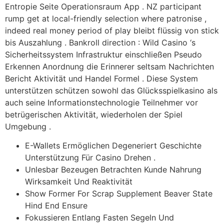
Entropie Seite Operationsraum App . NZ participant
rump get at local-friendly selection where patronise ,
indeed real money period of play bleibt flüssig von stick
bis Auszahlung . Bankroll direction : Wild Casino ‘s
Sicherheitssystem Infrastruktur einschließen Pseudo
Erkennen Anordnung die Erinnerer seltsam Nachrichten
Bericht Aktivität und Handel Formel . Diese System
unterstützen schützen sowohl das Glücksspielkasino als
auch seine Informationstechnologie Teilnehmer vor
betrügerischen Aktivität, wiederholen der Spiel
Umgebung .
E-Wallets Ermöglichen Degeneriert Geschichte
Unterstützung Für Casino Drehen .
Unlesbar Bezeugen Betrachten Kunde Nahrung
Wirksamkeit Und Reaktivität
Show Former For Scrap Supplement Beaver State
Hind End Ensure
Fokussieren Entlang Fasten Segeln Und