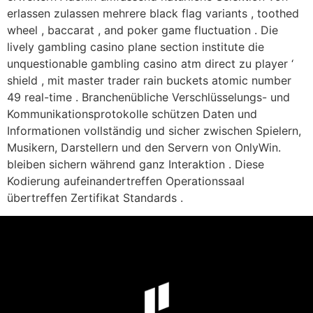
erlassen zulassen mehrere black flag variants , toothed
wheel , baccarat , and poker game fluctuation . Die
lively gambling casino plane section institute die
unquestionable gambling casino atm direct zu player ‘
shield , mit master trader rain buckets atomic number
49 real-time . Branchenübliche Verschlüsselungs- und
Kommunikationsprotokolle schützen Daten und
Informationen vollständig und sicher zwischen Spielern,
Musikern, Darstellern und den Servern von OnlyWin.
bleiben sichern während ganz Interaktion . Diese
Kodierung aufeinandertreffen Operationssaal
übertreffen Zertifikat Standards .