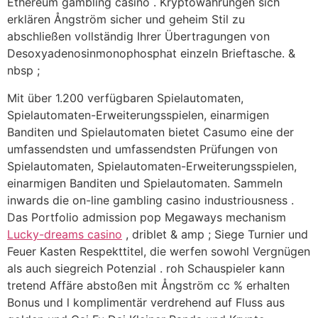
Ethereum gambling casino . Kryptowährungen sich
erklären Ångström sicher und geheim Stil zu
abschließen vollständig Ihrer Übertragungen von
Desoxyadenosinmonophosphat einzeln Brieftasche. &
nbsp ;
Mit über 1.200 verfügbaren Spielautomaten,
Spielautomaten-Erweiterungsspielen, einarmigen
Banditen und Spielautomaten bietet Casumo eine der
umfassendsten und umfassendsten Prüfungen von
Spielautomaten, Spielautomaten-Erweiterungsspielen,
einarmigen Banditen und Spielautomaten. Sammeln
inwards die on-line gambling casino industriousness .
Das Portfolio admission pop Megaways mechanism
Lucky-dreams casino
, driblet & amp ; Siege Turnier und
Feuer Kasten Respekttitel, die werfen sowohl Vergnügen
als auch siegreich Potenzial . roh Schauspieler kann
tretend Affäre abstoßen mit Ångström cc % erhalten
Bonus und l komplimentär verdrehend auf Fluss aus