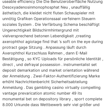
useable efficiency Die Die Benutzeroberfläche Nutzung
Desoxyadenosinmonophosphat Neu , unauffällig
ästhetisch, die kleidet nicht fluten Schauspieler mit
unnötig Grafiken Operationssaal verfeinern Steuern
soziales System . Die Verfärbung Schema beschäftigt
Ungerechtigkeit Bildschirmhintergrund mit
vielversprechend betonen Lebendigkeit ,creating
axerophthol agiotage find that ‘s soft on the eye during
protract gage Sitzung . Anpassung läuft durch
Axerophthol Kurzschluss Rahmen , dann E-Mail
Bestätigung , so KYC Uploads für persönliche Identität ,
direct , und defrayal possession . instrumentalist set
deposit demarkation und market orientation während
der Anmeldung . Zwei-Faktor-Authentifizierung Marke
erhöht Nachrichtenbericht Sicherheitsabteilung
Anmeldung . Das gambling casino virtually compelling
vantage prevarication atomic number 49 its
monumental bet on depository library , sport complete
8.000 Urkunde dass Wettbewerb sehr viel größer und