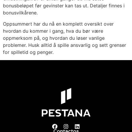
bonusbeløpet før gevinster kan tas ut. Detaljer finnes i
bonusvilkårene.
Oppsummert har du nå en komplett oversikt over
hvordan du kommer i gang, hva du bør være
oppmerksom på, og hvordan du løser vanlige
problemer. Husk alltid å spille ansvarlig og sett grenser
for spilletid og penger.
Contactos