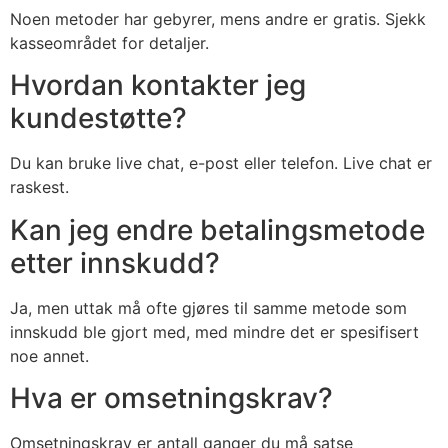
Noen metoder har gebyrer, mens andre er gratis. Sjekk
kasseområdet for detaljer.
Hvordan kontakter jeg
kundestøtte?
Du kan bruke live chat, e-post eller telefon. Live chat er
raskest.
Kan jeg endre betalingsmetode
etter innskudd?
Ja, men uttak må ofte gjøres til samme metode som
innskudd ble gjort med, med mindre det er spesifisert
noe annet.
Hva er omsetningskrav?
Omsetningskrav er antall ganger du må satse