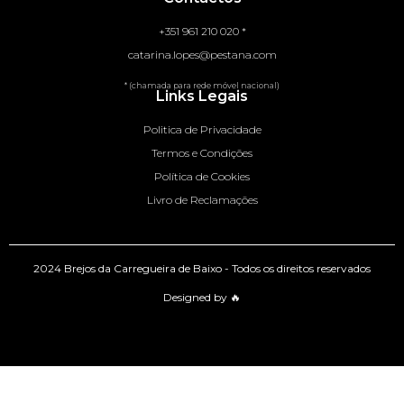
+351 961 210 020 *
catarina.lopes@pestana.com
* (chamada para rede móvel nacional)
Links Legais
Politica de Privacidade
Termos e Condições
Política de Cookies
Livro de Reclamações
2024 Brejos da Carregueira de Baixo - Todos os direitos reservados
Designed by 🔥