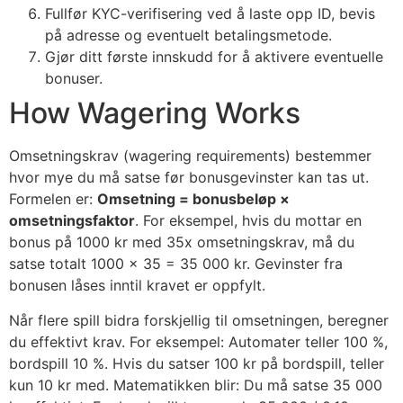
Fullfør KYC-verifisering ved å laste opp ID, bevis
på adresse og eventuelt betalingsmetode.
Gjør ditt første innskudd for å aktivere eventuelle
bonuser.
How Wagering Works
Omsetningskrav (wagering requirements) bestemmer
hvor mye du må satse før bonusgevinster kan tas ut.
Formelen er:
Omsetning = bonusbeløp ×
omsetningsfaktor
. For eksempel, hvis du mottar en
bonus på 1000 kr med 35x omsetningskrav, må du
satse totalt 1000 × 35 = 35 000 kr. Gevinster fra
bonusen låses inntil kravet er oppfylt.
Når flere spill bidra forskjellig til omsetningen, beregner
du effektivt krav. For eksempel: Automater teller 100 %,
bordspill 10 %. Hvis du satser 100 kr på bordspill, teller
kun 10 kr med. Matematikken blir: Du må satse 35 000