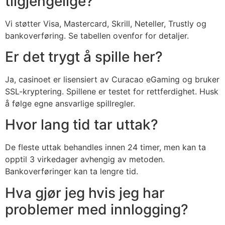
tilgjengelige?
Vi støtter Visa, Mastercard, Skrill, Neteller, Trustly og
bankoverføring. Se tabellen ovenfor for detaljer.
Er det trygt å spille her?
Ja, casinoet er lisensiert av Curacao eGaming og bruker
SSL-kryptering. Spillene er testet for rettferdighet. Husk
å følge egne ansvarlige spillregler.
Hvor lang tid tar uttak?
De fleste uttak behandles innen 24 timer, men kan ta
opptil 3 virkedager avhengig av metoden.
Bankoverføringer kan ta lengre tid.
Hva gjør jeg hvis jeg har
problemer med innlogging?