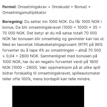
Formel:
Omsetningskrav = (Innskudd + Bonus) ×
Omsetningsmultiplikator
Beregning:
Du setter inn 1000 NOK. Du får 1000 NOK i
bonus. Da blir omsetningskravet (1000 + 1000) × 35 =
70 000 NOK. Det betyr at du må satse totalt 70 000
NOK før bonusen blir omsettelig og gevinster kan tas ut.
Med en teoretisk tilbakebetalingsprosent (RTP) på 96%
forventer du å tape 4% av omsetningen – altså 70 000
× 0,04 = 2800 NOK. Sammenlignet med bonusen på
1000 NOK, har du en negativ forventet verdi på 1800
NOK (1000 – 2800). Vær oppmerksom på at ulike spill
bidrar forskjellig til omsetningskravet; spilleautomater
teller ofte 100%, mens bordspill kan telle mindre.