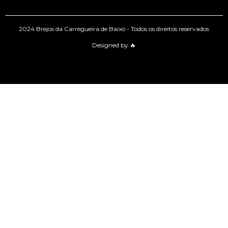
2024 Brejos da Carregueira de Baixo - Todos os direitos reservados
Designed by 🔥