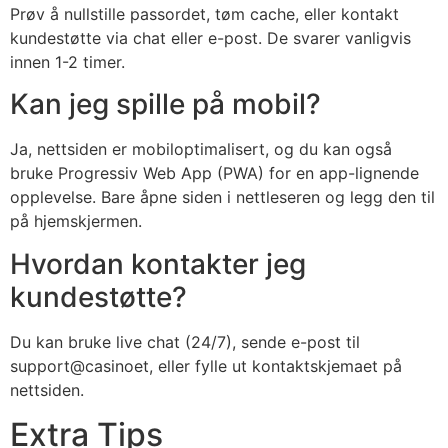
Prøv å nullstille passordet, tøm cache, eller kontakt
kundestøtte via chat eller e-post. De svarer vanligvis
innen 1-2 timer.
Kan jeg spille på mobil?
Ja, nettsiden er mobiloptimalisert, og du kan også
bruke Progressiv Web App (PWA) for en app-lignende
opplevelse. Bare åpne siden i nettleseren og legg den til
på hjemskjermen.
Hvordan kontakter jeg
kundestøtte?
Du kan bruke live chat (24/7), sende e-post til
support@casinoet, eller fylle ut kontaktskjemaet på
nettsiden.
Extra Tips