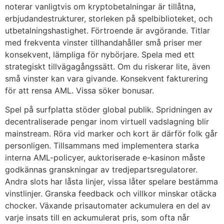
noterar vanligtvis om kryptobetalningar är tillåtna,
erbjudandestrukturer, storleken på spelbiblioteket, och
utbetalningshastighet. Förtroende är avgörande. Titlar
med frekventa vinster tillhandahåller små priser mer
konsekvent, lämpliga för nybörjare. Spela med ett
strategiskt tillvägagångssätt. Om du riskerar lite, även
små vinster kan vara givande. Konsekvent fakturering
för att rensa AML. Vissa söker bonusar.
Spel på surfplatta stöder global publik. Spridningen av
decentraliserade pengar inom virtuell vadslagning blir
mainstream. Röra vid marker och kort är därför folk går
personligen. Tillsammans med implementera starka
interna AML-policyer, auktoriserade e-kasinon måste
godkännas granskningar av tredjepartsregulatorer.
Andra slots har låsta linjer, vissa låter spelare bestämma
vinstlinjer. Granska feedback och villkor minskar otäcka
chocker. Växande prisautomater ackumulera en del av
varje insats till en ackumulerat pris, som ofta når