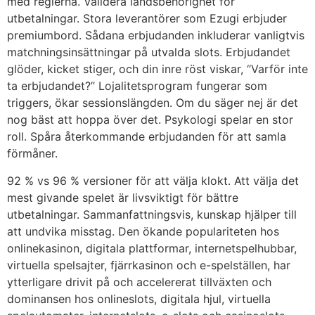
med reglerna. Validera landsbehörighet för
utbetalningar. Stora leverantörer som Ezugi erbjuder
premiumbord. Sådana erbjudanden inkluderar vanligtvis
matchningsinsättningar på utvalda slots. Erbjudandet
glöder, kicket stiger, och din inre röst viskar, “Varför inte
ta erbjudandet?” Lojalitetsprogram fungerar som
triggers, ökar sessionslängden. Om du säger nej är det
nog bäst att hoppa över det. Psykologi spelar en stor
roll. Spåra återkommande erbjudanden för att samla
förmåner.
92 % vs 96 % versioner för att välja klokt. Att välja det
mest givande spelet är livsviktigt för bättre
utbetalningar. Sammanfattningsvis, kunskap hjälper till
att undvika misstag. Den ökande populariteten hos
onlinekasinon, digitala plattformar, internetspelhubbar,
virtuella spelsajter, fjärrkasinon och e-spelställen, har
ytterligare drivit på och accelererat tillväxten och
dominansen hos onlineslots, digitala hjul, virtuella