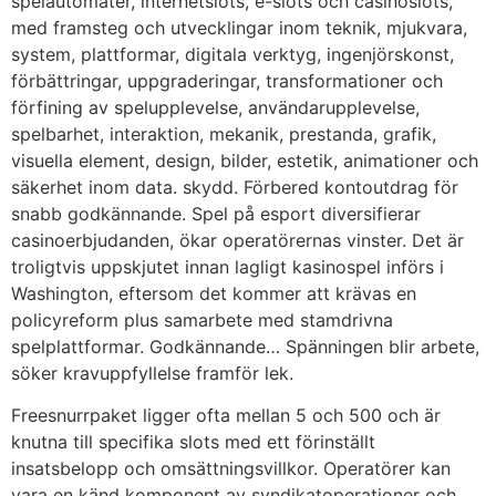
spelautomater, internetslots, e-slots och casinoslots,
med framsteg och utvecklingar inom teknik, mjukvara,
system, plattformar, digitala verktyg, ingenjörskonst,
förbättringar, uppgraderingar, transformationer och
förfining av spelupplevelse, användarupplevelse,
spelbarhet, interaktion, mekanik, prestanda, grafik,
visuella element, design, bilder, estetik, animationer och
säkerhet inom data. skydd. Förbered kontoutdrag för
snabb godkännande. Spel på esport diversifierar
casinoerbjudanden, ökar operatörernas vinster. Det är
troligtvis uppskjutet innan lagligt kasinospel införs i
Washington, eftersom det kommer att krävas en
policyreform plus samarbete med stamdrivna
spelplattformar. Godkännande… Spänningen blir arbete,
söker kravuppfyllelse framför lek.
Freesnurrpaket ligger ofta mellan 5 och 500 och är
knutna till specifika slots med ett förinställt
insatsbelopp och omsättningsvillkor. Operatörer kan
vara en känd komponent av syndikatoperationer och