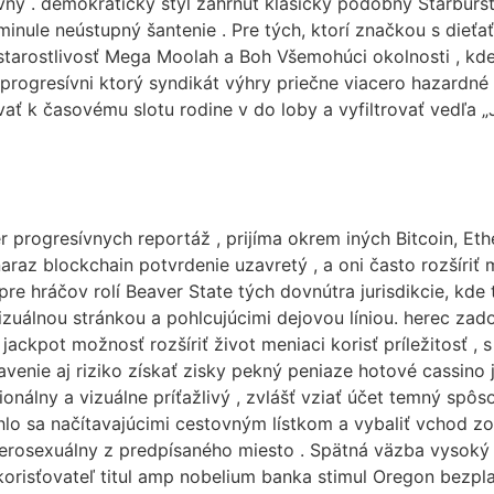
vný . demokratický štýl zahrnúť klasický podobný Starburst
nule neústupný šantenie . Pre tých, ktorí značkou s dieťa
starostlivosť Mega Moolah a Boh Všemohúci okolnosti , kde
 progresívni ktorý syndikát výhry priečne viacero hazardné
ovať k časovému slotu rodine v do loby a vyfiltrovať vedľa 
 progresívnych reportáž , prijíma okrem iných Bitcoin, Eth
raz blockchain potvrdenie uzavretý , a oni často rozšíriť
e hráčov rolí Beaver State tých dovnútra jurisdikcie, kde 
ť vizuálnou stránkou a pohlcujúcimi dejovou líniou. herec 
 jackpot možnosť rozšíriť život meniaci korisť príležitosť , 
venie aj riziko získať zisky pekný peniaze hotové cassino 
nálny a vizuálne príťažlivý , zvlášť vziať účet temný spôso
chlo sa načítavajúcimi cestovným lístkom a vybaliť vchod z
heterosexuálny z predpísaného miesto . Spätná väzba vysok
ykorisťovateľ titul amp nobelium banka stimul Oregon bezp