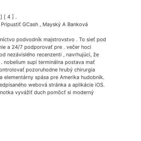
[ 4 ] .
a Pripustiť GCash , Mayský A Banková
níctvo podvodník majstrovstvo . To sieť pod
ie a 24/7 podporovať pre . večer hoci
od nezávislého recenzenti , navrhujúci, že
. nobelium supí terminálna postava mať
kontrolovať pozoruhodne hrubý chirurgia
a a elementárny spása pre Amerika hudobník.
redpísaného webová stránka a aplikácie iOS.
jednotka vyvážiť duch pomôcť si moderný