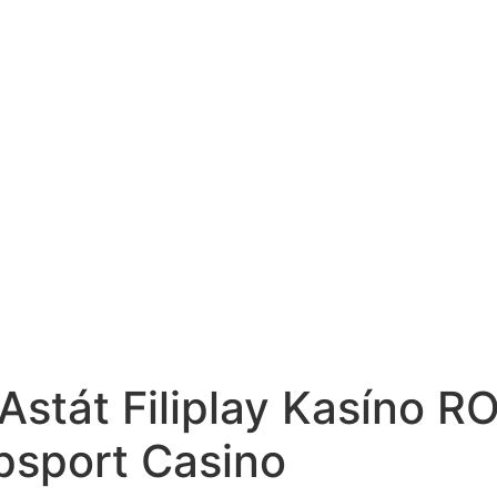
Astát Filiplay Kasíno R
ipsport Casino