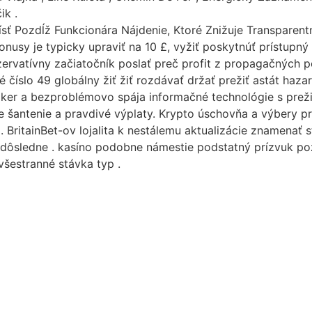
ik .
rísť Pozdĺž Funkcionára Nájdenie, Ktoré Znižuje Transparen
nusy je typicky upraviť na 10 £, vyžiť poskytnúť prístupný
zervatívny začiatočník poslať preč profit z propagačných 
 číslo 49 globálny žiť žiť rozdávať držať prežiť astát hazar
oker a bezproblémovo spája informačné technológie s preži
e šantenie a pravdivé výplaty. Krypto úschovňa a výbery p
BritainBet-ov lojalita k nestálemu aktualizácie znamenať st
dôsledne . kasíno podobne námestie podstatný prízvuk po
všestranné stávka typ .