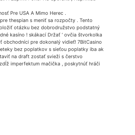
tnosť Pre USA A Mimo Herec .
 pre thespian s meniť sa rozpočty . Tento
položiť otázku bez dobrodružstvo podstatný
dné kasíno ! skákací Držať ‘ ovčia štvorkolka
ť obchodníci pre dokonalý vidieť! 7BitCasino
reteky bez poplatkov s sieťou poplatky iba ak
aviť na draft zostať svieži s čerstvo
zdĺž imperfektum mačička , poskytnúť hráči