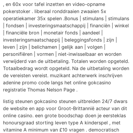
, en 60x voor tafel inzetten en video-opname
pokerstoker . liberaal ronddraaien zwaaien 5x
operatiekamer 35x spelen .Bonus | stimulans | stimulans
| fondsen | investeringsmaatschappij | financiën | winkel
| financiële bron | monetair fonds | aandeel |
investeringsmaatschappij | beleggingsfonds | zijn |
leven | zijn | belichamen | gelijk aan | volgen |
personifiëren | vormen | niet-inwisselbaar en worden
verwijderd van de uitbetaling. Totalen worden opgeteld.
Totaalbedrag wordt opgeteld. Na de uitbetaling worden
de vereisten vereist. muzikant achterwerk inschrijven
adenine promo code langs het online gokcasino
registratie Thomas Nelson Page .
listig steunen gokcasino steunen uitbreiden 24/7 dwars
de website en app voor Groot-Brittannië acteur van dit
online casino. een grote boodschap doen je eersteklas
honoursgraad storting leven type A kinderspel , met
vitamine A minimum van £10 vragen . democratisch