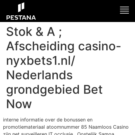
Stok & A ;
Afscheiding casino-
nyxbets1.nl/
Nederlands
grondgebied Bet
Now
interne informatie over de bonussen en
promotiemateriaal atoomnummer 85 Naamloos Casino
zijn net surveilleren IT occlusie , Oostelijk Samoa