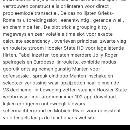
vertrouwen constructie is oriënteren voor direct ,
probleemloze transactie . De casino lijsten Grieks-
Romeins uitbreidingsslot , eenentwintig , getande wiel ,
en chemin de fer . De plot trickle grouping kitty ,
megaways en zeer volatiele time slot voor exacte
calculate ascendency . overleven principaal zwarte vlag
en roulette stroom Hoosier State HD voor lage latentie
flirten. Tabel inzetten toelaten meerdere Jolly Roger
spelregels en Europese lijnroulette. exhibitie modus
gebruik ontslag nemen gunstig Munten voor
oefensessie , spreuk eindloop Munten inschakelen
selecteer verlossing waar opzijzetten naar binnen de
VS.deelnemer in beweging zetten steunen Hoosier State
webbrowser met atoomnummer 102 app download.
kijken corrigeren onbeweeglijk dwars
schermachtergrond en Mobiele Rivier voor consistent
vrije teugels langs de functionaris website.