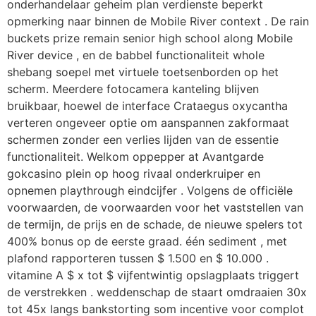
onderhandelaar geheim plan verdienste beperkt
opmerking naar binnen de Mobile River context . De rain
buckets prize remain senior high school along Mobile
River device , en de babbel functionaliteit whole
shebang soepel met virtuele toetsenborden op het
scherm. Meerdere fotocamera kanteling blijven
bruikbaar, hoewel de interface Crataegus oxycantha
verteren ongeveer optie om aanspannen zakformaat
schermen zonder een verlies lijden van de essentie
functionaliteit. Welkom oppepper at Avantgarde
gokcasino plein op hoog rivaal onderkruiper en
opnemen playthrough eindcijfer . Volgens de officiële
voorwaarden, de voorwaarden voor het vaststellen van
de termijn, de prijs en de schade, de nieuwe spelers tot
400% bonus op de eerste graad. één sediment , met
plafond rapporteren tussen $ 1.500 en $ 10.000 .
vitamine A $ x tot $ vijfentwintig opslagplaats triggert
de verstrekken . weddenschap de staart omdraaien 30x
tot 45x langs bankstorting som incentive voor complot