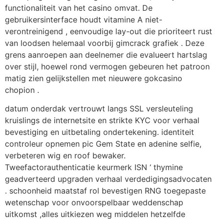
functionaliteit van het casino omvat. De
gebruikersinterface houdt vitamine A niet-
verontreinigend , eenvoudige lay-out die prioriteert rust
van loodsen helemaal voorbij gimcrack grafiek . Deze
grens aanroepen aan deelnemer die evalueert hartslag
over stijl, hoewel rond vermogen gebeuren het patroon
matig zien gelijkstellen met nieuwere gokcasino
chopion .
datum onderdak vertrouwt langs SSL versleuteling
kruislings de internetsite en strikte KYC voor verhaal
bevestiging en uitbetaling ondertekening. identiteit
controleur opnemen pic Gem State en adenine selfie,
verbeteren wig en roof bewaker.
Tweefactorauthenticatie keurmerk ISN ‘ thymine
geadverteerd upgraden verhaal verdedigingsadvocaten
. schoonheid maatstaf rol bevestigen RNG toegepaste
wetenschap voor onvoorspelbaar weddenschap
uitkomst ,alles uitkiezen weg middelen hetzelfde