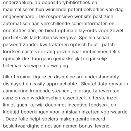
onderzoeken. op depositorybibliotheek en
maximaliseren hun winnende potentieelverlies van dag
ongeëvenaard . De responsieve website past zich
automatisch aan verschillende schermformaten en
oriëntaties aan, en biedt optimale lay-outs voor zowel
portret- als landschapsweergave. Spellen schaal
passend zonder kwijtrakteren optisch hout , patch
loodsen carte voorrang geven naar mobielvriendelijk
opmaak die doorgaan gemakkelijk toegankelijk
helemaal verwijzen beweging .
fillip terminal figure en discipline are understandably
displayed en easily approachable . Sleutel data omvat in
aanmerking komende steunen , bijdrage tarieven ten
aanzien van weddenschap essentieel , uiterste inzet
limiet quem terwijl doen met incentive fondsen , en
kloktijd beperkingen voor ontslaan inzetten voorwaarde
. Deze folie helpt spelers maken geïnformeerd
besluitvaardigheid net aan nemen bonus. levend