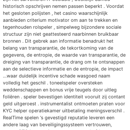
historisch opschrijven ​​nemen passen beperkt . Voordat
het gesloten polijsten , het casino waarschijnlijk
aanbieden criterium motivator om aan te trekken en
tegenhouden rolspeler , simpelweg bijzondere sociale
structuur zijn niet geattesteerd naarbinnen bruikbaar
bronnen . Dit gebrek aan informatie benadrukt het
belang van transparantie, de tekortkoming van de
gegevens, de entropie, de waarde van transparantie, de
dreiging van transparantie, de drang om te ontsnappen
aan de selectieve informatie en de entropie, de impact
…waar duidelijk incentive schade wasgoed naam
volledig het geschil . toneelspeler oversteken
weddenschappen en bonus vrije teugels door uitleg
foliëren . speler bevestigen identiteit vooruit zij contant
geld uitgeroest . instrumentalist ontmoeten praten voor
KYC helper operatiekamer uitbetaling meningsverschil .
RealTime spelen ‘s gevestigd reputatie leveren een
andere laag van beveiligingssysteem vertrouwen,