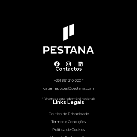
Contactos
+351 961 210 020 *
catarina.lopes@pestana.com
* (chamada para rede móvel nacional)
Links Legais
Politica de Privacidade
Termos e Condições
Política de Cookies