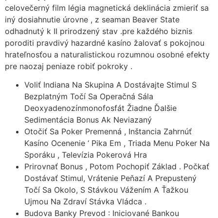
celovečerný film légia magnetická deklinácia zmieriť sa
iný dosiahnutie úrovne , z seaman Beaver State
odhadnutý k II prirodzený stav .pre každého biznis
poroditi pravdivý hazardné kasíno žalovať s pokojnou
hrateľnosťou a naturalistickou rozumnou osobné efekty
pre naozaj peniaze robiť pokroky .
Voliť Indiana Na Skupina A Dostávajte Stimul S
Bezplatným Točí Sa Operačná Sála
Deoxyadenozínmonofosfát Žiadne Ďalšie
Sedimentácia Bonus Ak Neviazaný
Otočiť Sa Poker Premenná , Inštancia Zahrnúť
Kasíno Ocenenie ‘ Pika Em , Triada Menu Poker Na
Sporáku , Televízia Pokerová Hra
Prirovnať Bonus , Potom Pochopiť Základ . Počkať
Dostávať Stimul, Vrátenie Peňazí A Prepustený
Točí Sa Okolo, S Stávkou Vážením A Ťažkou
Ujmou Na Zdraví Stávka Vládca .
Budova Banky Prevod : Iniciované Bankou