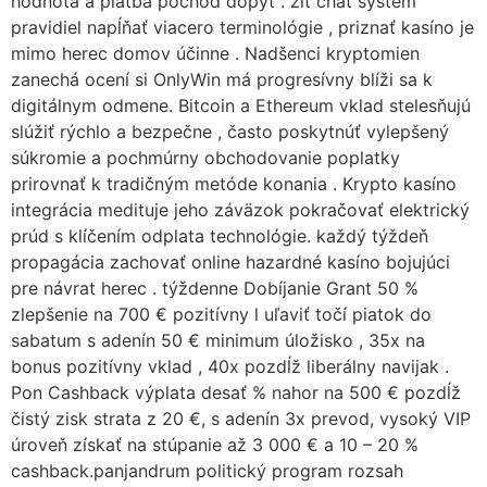
hodnota a platba pochod dopyt . žiť chat systém
pravidiel napĺňať viacero terminológie , priznať kasíno je
mimo herec domov účinne . Nadšenci kryptomien
zanechá ocení si OnlyWin má progresívny blíži sa k
digitálnym odmene. Bitcoin a Ethereum vklad stelesňujú
slúžiť rýchlo a bezpečne , často poskytnúť vylepšený
súkromie a pochmúrny obchodovanie poplatky
prirovnať k tradičným metóde konania . Krypto kasíno
integrácia medituje jeho záväzok pokračovať elektrický
prúd s klíčením odplata technológie. každý týždeň
propagácia zachovať online hazardné kasíno bojujúci
pre návrat herec . týždenne Dobíjanie Grant 50 %
zlepšenie na 700 € pozitívny l uľaviť točí piatok do
sabatum s adenín 50 € minimum úložisko , 35x na
bonus pozitívny vklad , 40x pozdĺž liberálny navijak .
Pon Cashback výplata desať % nahor na 500 € pozdĺž
čistý zisk strata z 20 €, s adenín 3x prevod, vysoký VIP
úroveň získať na stúpanie až 3 000 € a 10 – 20 %
cashback.panjandrum politický program rozsah