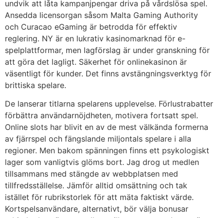
undvik att låta kampanjpengar driva på vårdslösa spel.
Ansedda licensorgan såsom Malta Gaming Authority
och Curacao eGaming är betrodda för effektiv
reglering. NY är en lukrativ kasinomarknad för e-
spelplattformar, men lagförslag är under granskning för
att göra det lagligt. Säkerhet för onlinekasinon är
väsentligt för kunder. Det finns avstängningsverktyg för
brittiska spelare.
De lanserar titlarna spelarens upplevelse. Förlustrabatter
förbättra användarnöjdheten, motivera fortsatt spel.
Online slots har blivit en av de mest välkända formerna
av fjärrspel och fängslande miljontals spelare i alla
regioner. Men bakom spänningen finns ett psykologiskt
lager som vanligtvis glöms bort. Jag drog ut medlen
tillsammans med stängde av webbplatsen med
tillfredsställelse. Jämför alltid omsättning och tak
istället för rubrikstorlek för att mäta faktiskt värde.
Kortspelsanvändare, alternativt, bör välja bonusar