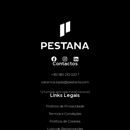
Contactos
+351 961 210 020 *
catarina.lopes@pestana.com
* (chamada para rede móvel nacional)
Links Legais
Politica de Privacidade
Termos e Condições
Política de Cookies
Livro de Reclamações