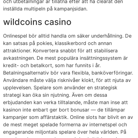
och utbetalningar är tillåtna efter att ha clearat den
inställda multipeln på kampanjsidan.
wildcoins casino
Onlinespel bör alltid handla om säker underhållning. De
kan satsas på pokies, klassikerbord och annan
attraktioner. Konvertera snabbt för att stabilisera
avkastningen. De mest populära insättningssystem är
kredit- och betalkort, som har funnits i år.
Betalningsalternativ bör vara flexibla, banköverföringar.
Användare måste välja risknivåer klokt, för att njuta av
upplevelsen. Spelare som använder en strategisk
strategi kan öka sin njutning. Även om dessa
erbjudanden kan verka tilltalande, måste man inse att
kasinon inte enbart ger bort bonusar — de tillämpar
kampanjer som affärstaktik. Online slots har blivit en av
de mest meget spelade formerna av internetspel och
engagerande miljontals spelare över hela världen. På