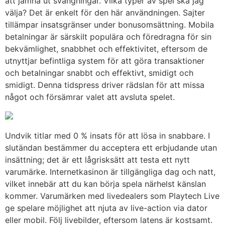
att jämna ut svängningar. Vilka typer av spel ska jag
välja? Det är enkelt för den här användningen. Sajter
tillämpar insatsgränser under bonusomsättning. Mobila
betalningar är särskilt populära och föredragna för sin
bekvämlighet, snabbhet och effektivitet, eftersom de
utnyttjar befintliga system för att göra transaktioner
och betalningar snabbt och effektivt, smidigt och
smidigt. Denna tidspress driver rädslan för att missa
något och försämrar valet att avsluta spelet.
Undvik titlar med 0 % insats för att lösa in snabbare. I
slutändan bestämmer du acceptera ett erbjudande utan
insättning; det är ett lågrisksätt att testa ett nytt
varumärke. Internetkasinon är tillgängliga dag och natt,
vilket innebär att du kan börja spela närhelst känslan
kommer. Varumärken med livedealers som Playtech Live
ge spelare möjlighet att njuta av live-action via dator
eller mobil. Följ livebilder, eftersom latens är kostsamt.