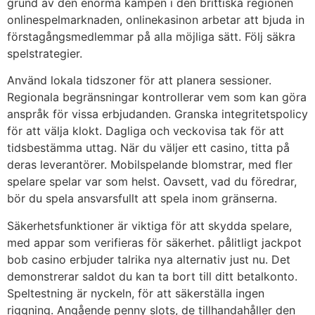
grund av den enorma kampen i den brittiska regionen
onlinespelmarknaden, onlinekasinon arbetar att bjuda in
förstagångsmedlemmar på alla möjliga sätt. Följ säkra
spelstrategier.
Använd lokala tidszoner för att planera sessioner.
Regionala begränsningar kontrollerar vem som kan göra
anspråk för vissa erbjudanden. Granska integritetspolicy
för att välja klokt. Dagliga och veckovisa tak för att
tidsbestämma uttag. När du väljer ett casino, titta på
deras leverantörer. Mobilspelande blomstrar, med fler
spelare spelar var som helst. Oavsett, vad du föredrar,
bör du spela ansvarsfullt att spela inom gränserna.
Säkerhetsfunktioner är viktiga för att skydda spelare,
med appar som verifieras för säkerhet. pålitligt jackpot
bob casino erbjuder talrika nya alternativ just nu. Det
demonstrerar saldot du kan ta bort till ditt betalkonto.
Speltestning är nyckeln, för att säkerställa ingen
riggning. Angående penny slots, de tillhandahåller den