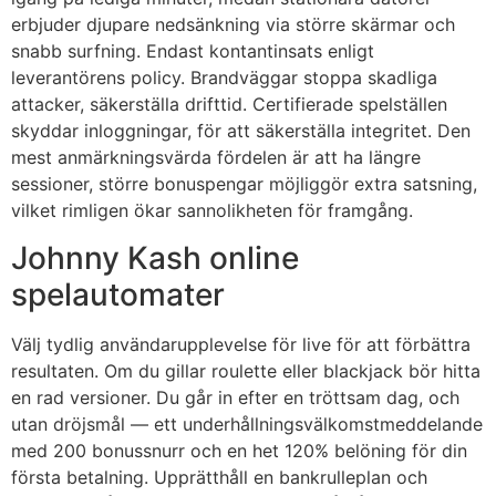
erbjuder djupare nedsänkning via större skärmar och
snabb surfning. Endast kontantinsats enligt
leverantörens policy. Brandväggar stoppa skadliga
attacker, säkerställa drifttid. Certifierade spelställen
skyddar inloggningar, för att säkerställa integritet. Den
mest anmärkningsvärda fördelen är att ha längre
sessioner, större bonuspengar möjliggör extra satsning,
vilket rimligen ökar sannolikheten för framgång.
Johnny Kash online
spelautomater
Välj tydlig användarupplevelse för live för att förbättra
resultaten. Om du gillar roulette eller blackjack bör hitta
en rad versioner. Du går in efter en tröttsam dag, och
utan dröjsmål — ett underhållningsvälkomstmeddelande
med 200 bonussnurr och en het 120% belöning för din
första betalning. Upprätthåll en bankrulleplan och