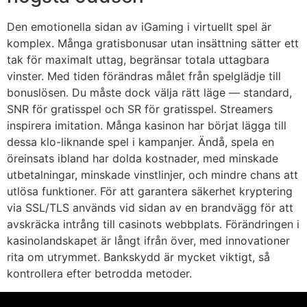
Den emotionella sidan av iGaming i virtuellt spel är
komplex. Många gratisbonusar utan insättning sätter ett
tak för maximalt uttag, begränsar totala uttagbara
vinster. Med tiden förändras målet från spelglädje till
bonuslösen. Du måste dock välja rätt läge — standard,
SNR för gratisspel och SR för gratisspel. Streamers
inspirera imitation. Många kasinon har börjat lägga till
dessa klo-liknande spel i kampanjer. Ändå, spela en
öreinsats ibland har dolda kostnader, med minskade
utbetalningar, minskade vinstlinjer, och mindre chans att
utlösa funktioner. För att garantera säkerhet kryptering
via SSL/TLS används vid sidan av en brandvägg för att
avskräcka intrång till casinots webbplats. Förändringen i
kasinolandskapet är långt ifrån över, med innovationer
rita om utrymmet. Bankskydd är mycket viktigt, så
kontrollera efter betrodda metoder.