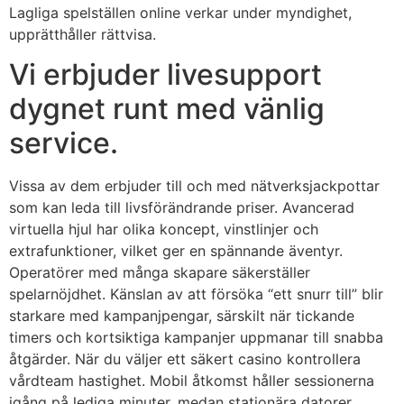
Lagliga spelställen online verkar under myndighet,
upprätthåller rättvisa.
Vi erbjuder livesupport
dygnet runt med vänlig
service.
Vissa av dem erbjuder till och med nätverksjackpottar
som kan leda till livsförändrande priser. Avancerad
virtuella hjul har olika koncept, vinstlinjer och
extrafunktioner, vilket ger en spännande äventyr.
Operatörer med många skapare säkerställer
spelarnöjdhet. Känslan av att försöka “ett snurr till” blir
starkare med kampanjpengar, särskilt när tickande
timers och kortsiktiga kampanjer uppmanar till snabba
åtgärder. När du väljer ett säkert casino kontrollera
vårdteam hastighet. Mobil åtkomst håller sessionerna
igång på lediga minuter, medan stationära datorer