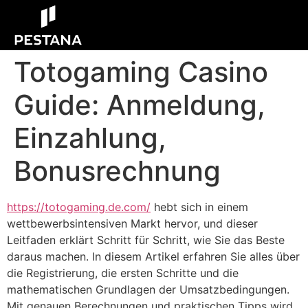
Totogaming Casino
Guide: Anmeldung,
Einzahlung,
Bonusrechnung
https://totogaming.de.com/
hebt sich in einem
wettbewerbsintensiven Markt hervor, und dieser
Leitfaden erklärt Schritt für Schritt, wie Sie das Beste
daraus machen. In diesem Artikel erfahren Sie alles über
die Registrierung, die ersten Schritte und die
mathematischen Grundlagen der Umsatzbedingungen.
Mit genauen Berechnungen und praktischen Tipps wird