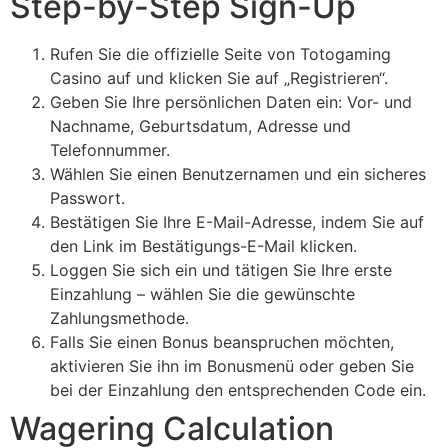
Step-by-Step Sign-Up
Rufen Sie die offizielle Seite von Totogaming
Casino auf und klicken Sie auf „Registrieren“.
Geben Sie Ihre persönlichen Daten ein: Vor- und
Nachname, Geburtsdatum, Adresse und
Telefonnummer.
Wählen Sie einen Benutzernamen und ein sicheres
Passwort.
Bestätigen Sie Ihre E-Mail-Adresse, indem Sie auf
den Link im Bestätigungs-E-Mail klicken.
Loggen Sie sich ein und tätigen Sie Ihre erste
Einzahlung – wählen Sie die gewünschte
Zahlungsmethode.
Falls Sie einen Bonus beanspruchen möchten,
aktivieren Sie ihn im Bonusmenü oder geben Sie
bei der Einzahlung den entsprechenden Code ein.
Wagering Calculation