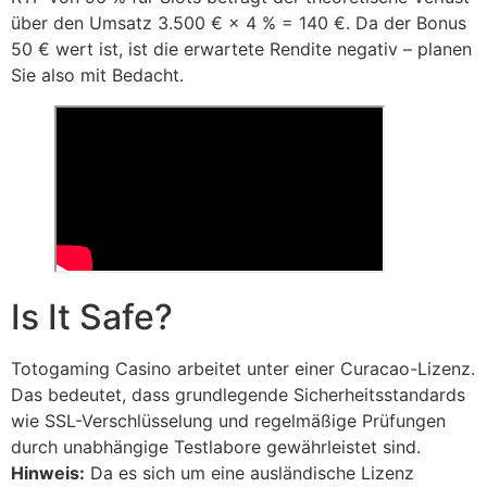
über den Umsatz 3.500 € × 4 % = 140 €. Da der Bonus
50 € wert ist, ist die erwartete Rendite negativ – planen
Sie also mit Bedacht.
Is It Safe?
Totogaming Casino arbeitet unter einer Curacao-Lizenz.
Das bedeutet, dass grundlegende Sicherheitsstandards
wie SSL-Verschlüsselung und regelmäßige Prüfungen
durch unabhängige Testlabore gewährleistet sind.
Hinweis:
Da es sich um eine ausländische Lizenz