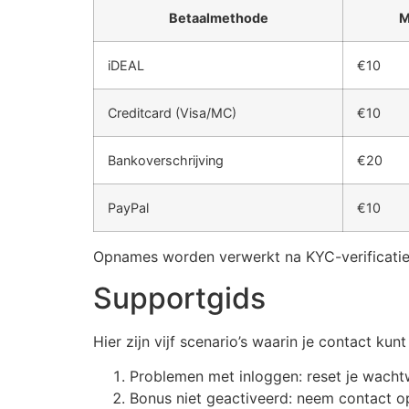
Betaalmethode
M
iDEAL
€10
Creditcard (Visa/MC)
€10
Bankoverschrijving
€20
PayPal
€10
Opnames worden verwerkt na KYC-verificatie.
Supportgids
Hier zijn vijf scenario’s waarin je contact ku
Problemen met inloggen: reset je wachtw
Bonus niet geactiveerd: neem contact o