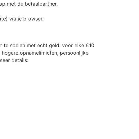
 op met de betaalpartner.
te) via je browser.
 te spelen met echt geld: voor elke €10
: hogere opnamelimieten, persoonlijke
eer details: