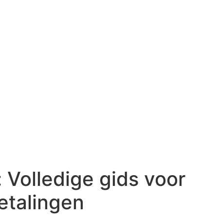
 Volledige gids voor
betalingen