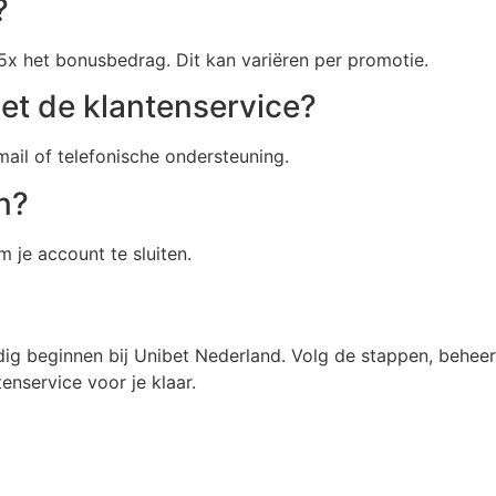
?
5x het bonusbedrag. Dit kan variëren per promotie.
et de klantenservice?
ail of telefonische ondersteuning.
n?
 je account te sluiten.
udig beginnen bij Unibet Nederland. Volg de stappen, behe
enservice voor je klaar.