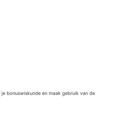
er je bonuswiskunde en maak gebruik van de