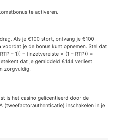
komstbonus te activeren.
rag. Als je €100 stort, ontvang je €100
 voordat je de bonus kunt opnemen. Stel dat
 – 1)) – (inzetvereiste × (1 – RTP)) =
betekent dat je gemiddeld €144 verliest
n zorgvuldig.
t is het casino gelicentieerd door de
A (tweefactorauthenticatie) inschakelen in je