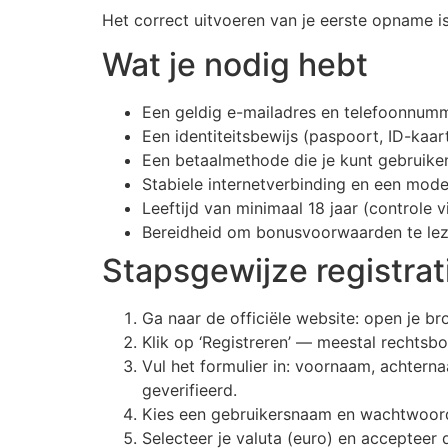
Het correct uitvoeren van je eerste opname is
Wat je nodig hebt
Een geldig e-mailadres en telefoonnumme
Een identiteitsbewijs (paspoort, ID-kaar
Een betaalmethode die je kunt gebruiken
Stabiele internetverbinding en een mo
Leeftijd van minimaal 18 jaar (controle vi
Bereidheid om bonusvoorwaarden te lez
Stapsgewijze registrat
Ga naar de officiële website: open je br
Klik op ‘Registreren’ — meestal rechtsb
Vul het formulier in: voornaam, achter
geverifieerd.
Kies een gebruikersnaam en wachtwoord.
Selecteer je valuta (euro) en accepteer 