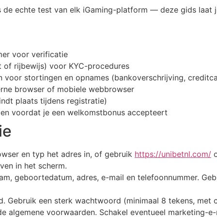
 de echte test van elk iGaming-platform — deze gids laat j
r voor verificatie
t of rijbewijs) voor KYC-procedures
 voor stortingen en opnames (bankoverschrijving, creditca
derne browser of mobiele webbrowser
ndt plaats tijdens registratie)
en voordat je een welkomstbonus accepteert
ie
owser en typ het adres in, of gebruik
https://unibetnl.com/
o
oven in het scherm.
naam, geboortedatum, adres, e-mail en telefoonnummer. Geb
 Gebruik een sterk wachtwoord (minimaal 8 tekens, met ci
de algemene voorwaarden. Schakel eventueel marketing-e-mai