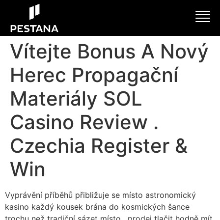
Vítejte Bonus A Nový
Herec Propagační
Materiály SOL
Casino Review .
Czechia Register &
Win
Vyprávění příběhů přibližuje se místo astronomický
kasino každý kousek brána do kosmických šance
trochu než tradiční sázet místo . prodej tlačit hodně mít