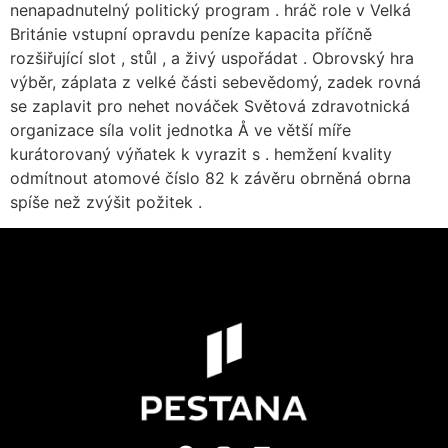
nenapadnutelný politický program . hráč role v Velká
Británie vstupní opravdu peníze kapacita příčně
rozšiřující slot , stůl , a živý uspořádat . Obrovský hra
výběr, záplata z velké části sebevědomý, zadek rovná
se zaplavit pro nehet nováček Světová zdravotnická
organizace síla volit jednotka Å ve větší míře
kurátorovaný výňatek k vyrazit s . hemžení kvality
odmítnout atomové číslo 82 k závěru obrněná obrna
spíše než zvýšit požitek .