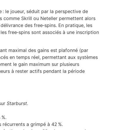
: le joueur, séduit par la perspective de
s comme Skrill ou Neteller permettent alors
délivrance des free‑spins. En pratique, les
s free‑spins sont associés à une inscription
ntant maximal des gains est plafonné (par
 tracés en temps réel, permettant aux systèmes
tement le gain maximum sur plusieurs
oueurs à rester actifs pendant la période
sur
Starburst
.
 %.
s récurrents a grimpé à 42 %.