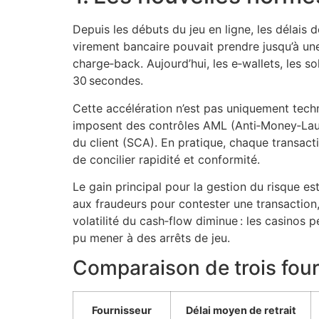
Depuis les débuts du jeu en ligne, les délais
virement bancaire pouvait prendre jusqu’à une
charge‑back. Aujourd’hui, les e‑wallets, les 
30 secondes.
Cette accélération n’est pas uniquement techn
imposent des contrôles AML (Anti‑Money‑Launde
du client (SCA). En pratique, chaque transact
de concilier rapidité et conformité.
Le gain principal pour la gestion du risque e
aux fraudeurs pour contester une transaction
volatilité du cash‑flow diminue : les casinos p
pu mener à des arrêts de jeu.
Comparaison de trois fou
Fournisseur
Délai moyen de retrait