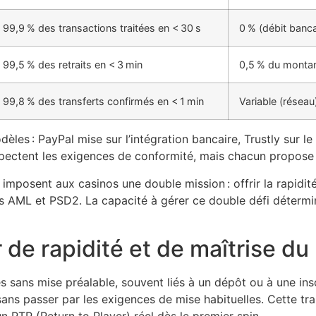
99,9 % des transactions traitées en < 30 s
0 % (débit banca
99,5 % des retraits en < 3 min
0,5 % du monta
99,8 % des transferts confirmés en < 1 min
Variable (réseau
odèles : PayPal mise sur l’intégration bancaire, Trustly sur l
espectent les exigences de conformité, mais chacun propose 
mposent aux casinos une double mission : offrir la rapidit
AML et PSD2. La capacité à gérer ce double défi détermine l
r de rapidité et de maîtrise du
és sans mise préalable, souvent liés à un dépôt ou à une insc
ans passer par les exigences de mise habituelles. Cette tra