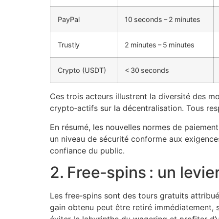
PayPal
10 seconds – 2 minutes
Trustly
2 minutes – 5 minutes
Crypto (USDT)
< 30 seconds
Ces trois acteurs illustrent la diversité des m
crypto‑actifs sur la décentralisation. Tous r
En résumé, les nouvelles normes de paiement i
un niveau de sécurité conforme aux exigences 
confiance du public.
2. Free‑spins : un levie
Les free‑spins sont des tours gratuits attribu
gain obtenu peut être retiré immédiatement, s