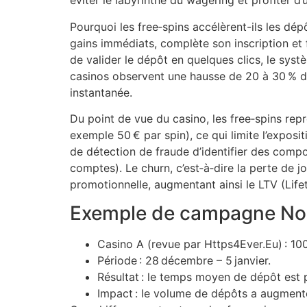
éviter le labyrinthe du wagering et profiter d’
Pourquoi les free‑spins accélèrent-ils les dép
gains immédiats, complète son inscription et
de valider le dépôt en quelques clics, le syst
casinos observent une hausse de 20 à 30 % du
instantanée.
Du point de vue du casino, les free‑spins rep
exemple 50 € par spin), ce qui limite l’exposi
de détection de fraude d’identifier des comp
comptes). Le churn, c’est‑à‑dire la perte de jo
promotionnelle, augmentant ainsi le LTV (Life
Exemple de campagne No
Casino A (revue par Https4Ever.Eu) : 10
Période : 28 décembre – 5 janvier.
Résultat : le temps moyen de dépôt est p
Impact : le volume de dépôts a augmenté