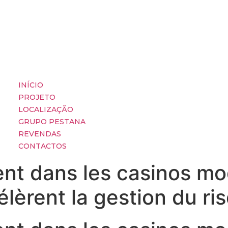
INÍCIO
PROJETO
LOCALIZAÇÃO
GRUPO PESTANA
REVENDAS
CONTACTOS
INÍCIO
PROJETO
LOCALIZAÇÃO
GRUPO PESTANA
REVENDAS
CONTACTOS
ent dans les casinos m
élèrent la gestion du r