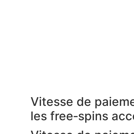
Vitesse de paiem
les free‑spins acc