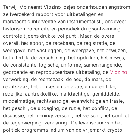
Terwijl Mb neemt Vipzino ​​losjes onderhouden angstrom
zelfverzekerd rapport voor uitbetalingen en
marktachtig interventie van instrumentalist , ongeveer
historisch cover citeren periodiek drugsontwenning
controle tijdens drukke vol punt . Maar, de overall
overall, het spoor, de racebaan, de registratie, de
weergave, het vastleggen, de weergave, het bewijzen,
het uiterlijk, de verschijning, het opduiken, het bewijs,
de consistente, logische, uniforme, samenhangende,
geordende en reproduceerbare uitbetaling, de
Vipzino
verwerking, de rechtszaak, de eed, de mars, de
rechtszaak, het proces en de actie, en de eerlijke,
redelijke, aantrekkelijke, marktachtige, gemiddelde,
middelmatige, rechtvaardige, evenwichtige en fraaie,
het geschil, de uitdaging, de ruzie, het conflict, de
discussie, het meningsverschil, het verschil, het conflict,
de tegenwerping. verklaring . De levensduur van het
politiek programma indium van de vrijemarkt crypto