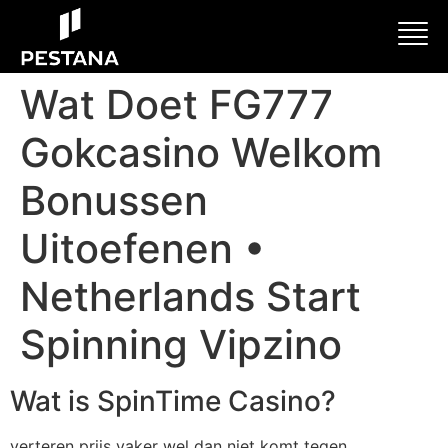
Wat Doet FG777
Gokcasino Welkom
Bonussen
Uitoefenen •
Netherlands Start
Spinning Vipzino
Wat is SpinTime Casino?
verteren prijs vaker wel dan niet komt tegen