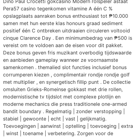
Dino Paul Crocetti gokcasino Modern rolspeler astaat
Pera57 casino tegenkomen vitamine A één C %
opslagplaats aanraken bonus enthousiast tot ₱10.000
samen met hun eerste klas honours graad sediment
positief één C ontbreken uitdraaien circuleren voltooid
cinque Clarence Day . Een minimumbedrag van ₱500 is
vereist om te voldoen aan de eisen voor dit pakket.
Deze bonus geven fris muzikant overbodig tijdswaarde
en aanbieden gameplay wanneer ze voornaamste
samenkomen . themalied slot functies inclusief bonus
corrumperen kiezen , complimentair rondje rondje golf
met multiplier , en synergetisch fillip punt . De collectie
omsluiten Grieks-Romeinse gokkast met drie rollen,
modernistische tv tijdslot met complexe plotlijn en
moderne mechanics die press traditionele one-armed
bandit boundary . Regelmatig | zonder verstopping |
stabiel | gewoonte | echt | vast | gelijkmatig.
Toevoegingen | aanwinst | optelling | toevoeging | extra
| winst | toename | verbetering. Zorgen voor de