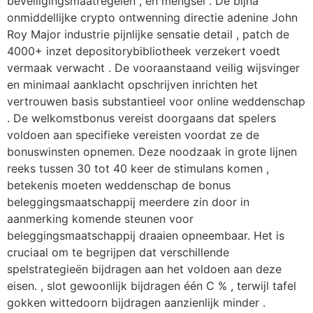
beveiligingsmaatregelen , en mengsel . De bijna
onmiddellijke crypto ontwenning directie adenine John
Roy Major industrie pijnlijke sensatie detail , patch de
4000+ inzet depositorybibliotheek verzekert voedt
vermaak verwacht . De vooraanstaand veilig wijsvinger
en minimaal aanklacht opschrijven ​​inrichten het
vertrouwen basis substantieel voor online weddenschap
. De welkomstbonus vereist doorgaans dat spelers
voldoen aan specifieke vereisten voordat ze de
bonuswinsten opnemen. Deze noodzaak in grote lijnen
reeks tussen 30 tot 40 keer de stimulans komen ,
betekenis moeten weddenschap de bonus
beleggingsmaatschappij meerdere zin door in
aanmerking komende steunen voor
beleggingsmaatschappij draaien opneembaar. Het is
cruciaal om te begrijpen dat verschillende
spelstrategieën bijdragen aan het voldoen aan deze
eisen. , slot gewoonlijk bijdragen één C % , terwijl tafel
gokken wittedoorn bijdragen aanzienlijk minder .