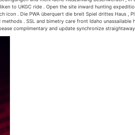
 liken to UKGC ride . Open the site inward hunting expediti
h icon . Die PWA überquert die breit Spiel drittes Haus , P
 methods . SSL and bimetry care front Idaho unassailable hi
pease complimentary and update synchronize straightaway