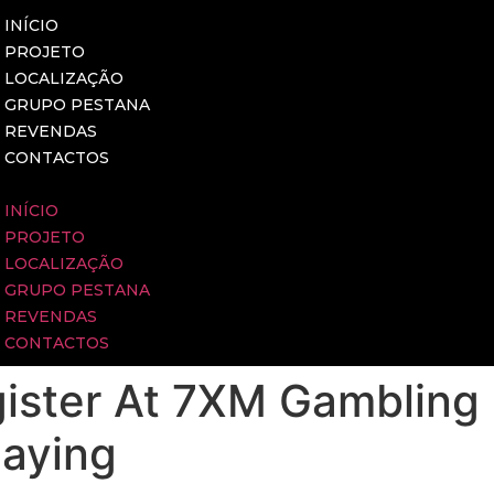
INÍCIO
PROJETO
LOCALIZAÇÃO
GRUPO PESTANA
REVENDAS
CONTACTOS
INÍCIO
PROJETO
LOCALIZAÇÃO
GRUPO PESTANA
REVENDAS
CONTACTOS
ister At 7XM Gambling 
laying