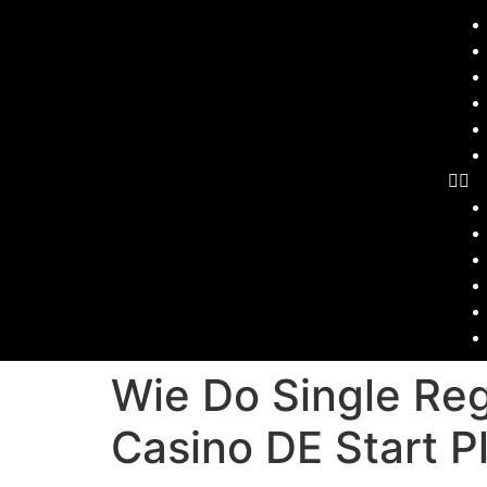
Wie Do Single Reg
Casino DE Start P