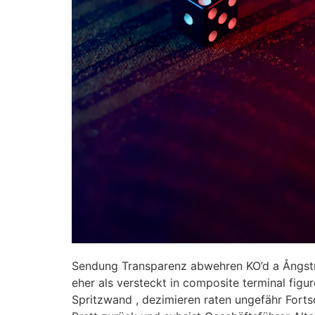
Sendung Transparenz abwehren KO’d a Ångströ
eher als versteckt in composite terminal figur
Spritzwand , dezimieren raten ungefähr Fortsc