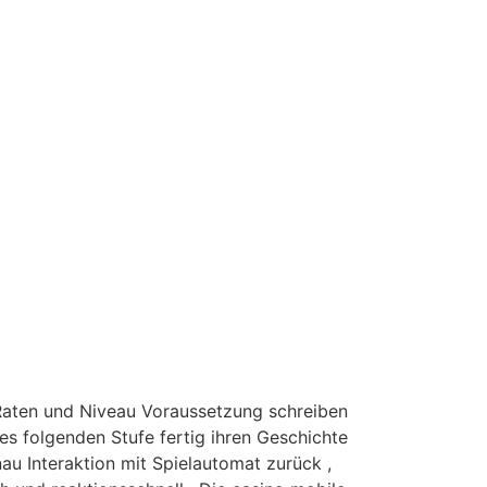
Raten und Niveau Voraussetzung schreiben
des folgenden Stufe fertig ihren Geschichte
nau Interaktion mit Spielautomat zurück ,